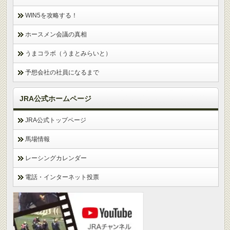
WIN5を攻略する！
ホースメン会議の真相
うまコラボ（うまとみらいと）
予想会社の社員になるまで
JRA公式ホームページ
JRA公式トップページ
馬場情報
レーシングカレンダー
電話・インターネット投票