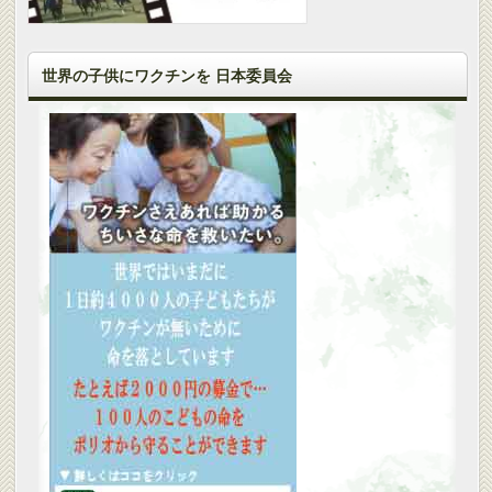
世界の子供にワクチンを 日本委員会