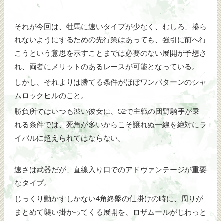
それが今回は、牡馬に速いタイプが少なく、むしろ、捲ら
れないようにするための先行策はあっても、強引に前へ行
こうという意思を示すことまでは必要のない展開が予想さ
れ、両者にメリットのあるレースが可能となっている。
しかし、それよりは勝てる条件がほぼワンパターンのシャ
ムロックヒルのこと。
勝負所ではいつも渋い彼女に、52で主戦の団野騎手が乗
れる条件では、死角が多いからこそ譲れぬ一線を絶対にラ
イバルに超えられてはならない。
速さは武器だが、直線入り口でのアドヴァンテージが重要
なタイプ。
じっくり動かすしかない4角終盤の仕掛けの時に、周りが
まとめて襲い掛かってくる展開を、ロザムールがじわっと