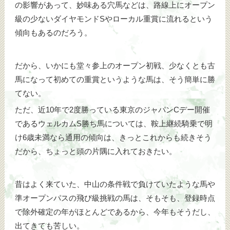
の影響があって、妙味ある穴馬などは、路線上にオープン
級の少ないダイヤモンドSやローカル重賞に流れるという
傾向もあるのだろう。
だから、いかにも堂々参上のオープン初戦、少なくとも古
馬になって初めての重賞というような馬は、そう簡単に勝
てない。
ただ、近10年で2度勝っている東京のジャパンCデー開催
であるウェルカムS勝ち馬については、鞍上継続騎乗で明
け6歳未満なら通用の傾向は、きっとこれからも続きそう
だから、ちょっと頭の片隅に入れておきたい。
昔はよく来ていた、中山の条件戦で負けていたような馬や
準オープンパスの飛び級挑戦の馬は、そもそも、登録時点
で除外確定の年がほとんどであるから、今年もそうだし、
出てきても苦しい。