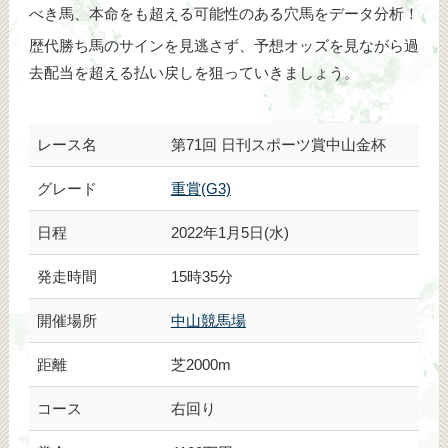
べき馬、本命をも超える可能性のある穴馬をデータ分析！
歴代勝ち馬のサインを見逃さず、予想オッズを見ながら過
去配当を超える払い戻しを狙っていきましょう。
レース名
第71回 日刊スポーツ賞中山金杯
グレード
重賞(G3)
日程
2022年1月5日(水)
発走時間
15時35分
開催場所
中山競馬場
距離
芝2000m
コース
右回り