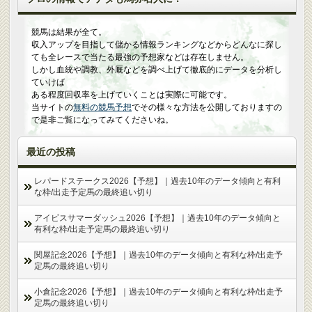
競馬は結果が全て。
収入アップを目指して儲かる情報ランキングなどからどんなに探し
ても全レースで当たる最強の予想家などは存在しません。
しかし血統や調教、外厩などを調べ上げて徹底的にデータを分析し
ていけば
ある程度回収率を上げていくことは実際に可能です。
当サイトの
無料の競馬予想
でその様々な方法を公開しておりますの
で是非ご覧になってみてくださいね。
最近の投稿
レパードステークス2026【予想】｜過去10年のデータ傾向と有利
な枠/出走予定馬の最終追い切り
アイビスサマーダッシュ2026【予想】｜過去10年のデータ傾向と
有利な枠/出走予定馬の最終追い切り
関屋記念2026【予想】｜過去10年のデータ傾向と有利な枠/出走予
定馬の最終追い切り
小倉記念2026【予想】｜過去10年のデータ傾向と有利な枠/出走予
定馬の最終追い切り