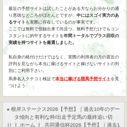
最近の予想サイトは試したことがある方ならお分かりの通
り悪徳なところがほとんとですが、
中にはスゴイ実力のあ
るサイト
も実際に存在しているのが事実です。
ここでは無料で登録出来て尚且つ、無料予想だけでもコン
スタントに的中するサイトを
年間トータルでプラス回収の
実績を持つサイトを厳選しました。
私自身の格付けだけではなく、実際の利用者の方の直近の
評判を見ながら本当に稼げるサイトと稼げないサイトの判
別にご利用下さい。
馬券名人クチコミ検証で
本当に稼げる競馬予想サイト
を見
つけよう
«
根岸ステークス2026【予想】｜過去10年のデー
タ傾向と有利な枠/出走予定馬の最終追い切
り
｜
ホーム
｜
共同通信杯2026【予想】｜過去1