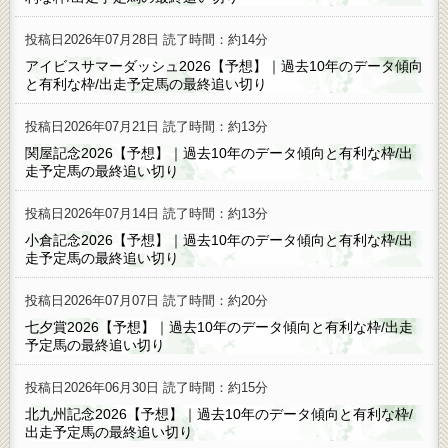
投稿日2026年07月28日 読了時間：約14分
アイビスサマーダッシュ2026【予想】｜過去10年のデータ傾向
と有利な枠/出走予定馬の最終追い切り
投稿日2026年07月21日 読了時間：約13分
関屋記念2026【予想】｜過去10年のデータ傾向と有利な枠/出
走予定馬の最終追い切り
投稿日2026年07月14日 読了時間：約13分
小倉記念2026【予想】｜過去10年のデータ傾向と有利な枠/出
走予定馬の最終追い切り
投稿日2026年07月07日 読了時間：約20分
七夕賞2026【予想】｜過去10年のデータ傾向と有利な枠/出走
予定馬の最終追い切り
投稿日2026年06月30日 読了時間：約15分
北九州記念2026【予想】｜過去10年のデータ傾向と有利な枠/
出走予定馬の最終追い切り