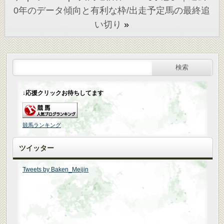
0年のデータ傾向と有利な枠/出走予定馬の最終追
い切り
»
↓応援クリックお待ちしてます
競馬ランキング
ツイッター
Tweets by Baken_Meijin