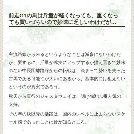
前走G1の馬は斤量が軽くなっても、重くなっ
ても買いづらいので妙味に乏しいわけだが…
主流路線から来るというようなことは滅多にないわけだ
が、要するに、斤量が確実にアップするか据え置きで妙味
のない中長距離路線からの転戦は、決まって勢いを失った
古馬である可能性が大いにあるから、基本的には狙えない
というのが真実であろう。
秋天から直行のジャスタウェイは、明け4歳で1番人気の
支持。
その年の秋以降の活躍は、国内のレベルに止まらないスケ
ール感であったことは皆が知るところ。