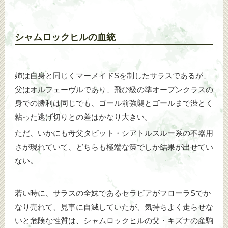
シャムロックヒルの血統
姉は自身と同じくマーメイドSを制したサラスであるが、
父はオルフェーヴルであり、飛び級の準オープンクラスの
身での勝利は同じでも、ゴール前強襲とゴールまで渋とく
粘った逃げ切りとの差はかなり大きい。
ただ、いかにも母父タピット・シアトルスルー系の不器用
さが現れていて、どちらも極端な策でしか結果が出せてい
ない。
若い時に、サラスの全妹であるセラピアがフローラSでか
なり売れて、見事に自滅していたが、気持ちよく走らせな
いと危険な性質は、シャムロックヒルの父・キズナの産駒