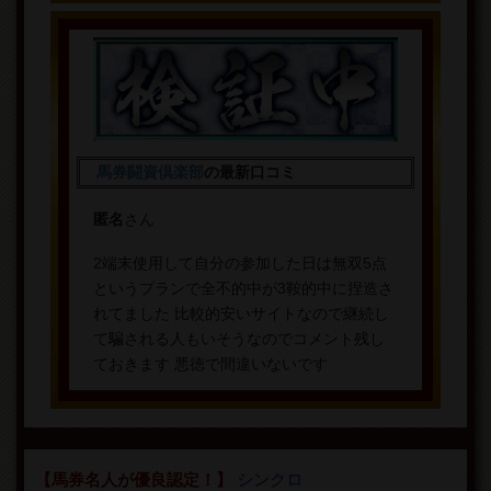
れがあまりにも現実的ではない数字ならば簡単に信じてしま
た。
当に的中しません! 実積捏造していると思い
あくまで自分達が持ったコネや情報網を駆使して有力な競馬
うのは寧ろ危険と言えるでしょう。
ます
情報を収集しているような会社です。
A君は自分で予想しても全然当たらないというからネットで
被害に遭う方の多くは、ありえない話を信じてしまう傾向が
自分達の会社に馬券師が在籍していない分、各方面との関係
検索し、評判の良い競馬予想サイトに幾つか登録したと言っ
あるようです。あなたは大丈夫ですか？
値が非常に重要になってきます。
ていました。
匿名
さん
形態としてはそうやって作り上げていった業界内部との情報
しかし結果は
不的中の嵐
で稼ぐどころか情報料と合わせて
網を使って入手した情報を精査し、我々会員に提供するとい
今勝てる競馬予想サイトの無料予
有料情報は毎回ハズレてドブ行き、毎回の
100万円を超える借金を背負ってしまい
った流れのようですね。
馬券闘資倶楽部
の最新口コミ
精査は完璧に進んどるんやと、次の週のお
想でコンスタントに当てる方法
ネットの高評価は何だったんだと相談を受けたことが始まり
この場合は競馬予想サイト運営社自身も情報の仕入れにお金
すすめメールがしつこいし、ハズレ有料情
でした。
を使っているわけですので立場的には情報会社というよりは
匿名
さん
報ばかりでドブにイクラ流したかわから
ただの情報の窓口会社です。
最近の競馬予想サイトは試したことがある方ならお分かりの
ん。高い情報でもハズレるのには驚きまし
元々、インターネットの競馬予想サイトというものは数はた
2端末使用して自分の参加した日は無双5点
通り悪徳なところがほとんとですが、中にはスゴイ実力のあ
た。買い目もいったい何を根拠にしたのか
くさんあるのは知ってはいましたが、
業界の力関係としてはどれだけの人脈を持っているか。入手
というプランで全不的中が3鞍的中に捏造さ
るサイトも実際に存在しているのが事実です。
わからん買い目で蓋を開けると毎回がっか
趣味レベルで自分の予想を楽しむタイプの私はそれまで使っ
した情報をどれ程精査する力があるのか、といったことが重
れてました 比較的安いサイトなので継続し
りした。まだ存在しているのが不思議なサ
て来なかったこともあって全く内容がわからなかったので今
要視されるかと思います。
ここでは無料で登録出来て尚且つ、無料予想だけでもコンス
て騙される人もいそうなのでコメント残し
度A君が利用している競馬予想サイトの中身を見せてもらう
イトです。
タントに的中するし、トータルでプラス回収の実績を持つサ
ておきます 悪徳で間違いないです
勿論、人間関係も重視されていくわけなので人脈が切れてし
ことにしました。
イトを優良評価としております。
まったらそれまでです。
するとビックリ！
私自身の格付けだけではなく、実際の利用者の方の直近の評
匿名
さん
これら2つのパターンの内どちらが良いのかというと一長一
判を見ながら本当に稼げるサイトと稼げないサイトの判別に
何万円もする情報料の割には中身は
人気馬を並べただけの素
短だと思いますので一概には決めつけることは出来ません。
週末の中央競馬は阪神、中山、新潟、小倉
ご利用下さい。
【馬券名人が優良認定！】
シンクロ
人予想
。（しかもそれですら外してる…）