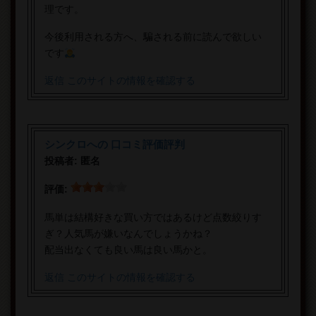
理です。
今後利用される方へ、騙される前に読んで欲しい
です
返信
このサイトの情報を確認する
シンクロへの 口コミ評価評判
投稿者:
匿名
評価:
馬単は結構好きな買い方ではあるけど点数絞りす
ぎ？人気馬が嫌いなんでしょうかね？
配当出なくても良い馬は良い馬かと。
返信
このサイトの情報を確認する