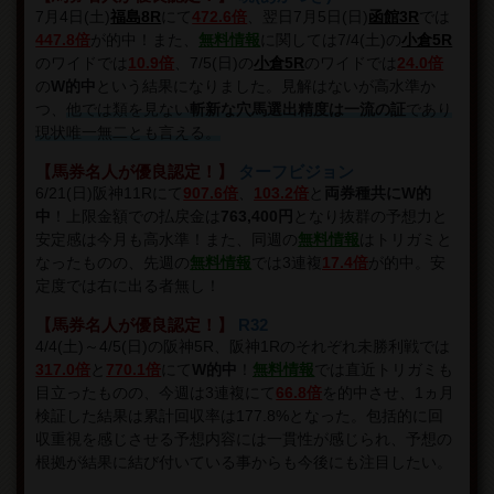
7月4日(土)
福島8R
にて
472.6倍
、翌日7月5日(日)
函館3R
では
447.8倍
が的中！また、
無料情報
に関しては7/4(土)の
小倉5R
のワイドでは
10.9
倍
、7/5(日)の
小倉5R
のワイドでは
24.0
倍
の
W的中
という結果になりました。見解はないが高水準か
つ、
他では類を見ない
斬新な穴馬選出精度は一流の証
であり
現状唯一無二とも言える。
【馬券名人が優良認定！】
ターフビジョン
6/21(日)阪神11Rにて
907.6倍
、
103.2倍
と
両券種共にW的
中
！上限金額での払戻金は
763,400円
となり抜群の予想力と
安定感は今月も高水準！また、同週の
無料情報
はトリガミと
なったものの、先週の
無料情報
では3連複
17.4倍
が的中。安
定度では右に出る者無し！
【馬券名人が優良認定！】
R32
4/4(土)～4/5(日)の阪神5R、阪神1Rのそれぞれ未勝利戦では
317.0倍
と
770.1倍
にて
W的中
！
無料情報
では直近トリガミも
目立ったものの、今週は3連複にて
66.8倍
を的中させ、1ヵ月
検証した結果は累計回収率は177.8%となった。包括的に回
収重視を感じさせる予想内容には一貫性が感じられ、予想の
根拠が結果に結び付いている事からも今後にも注目したい。