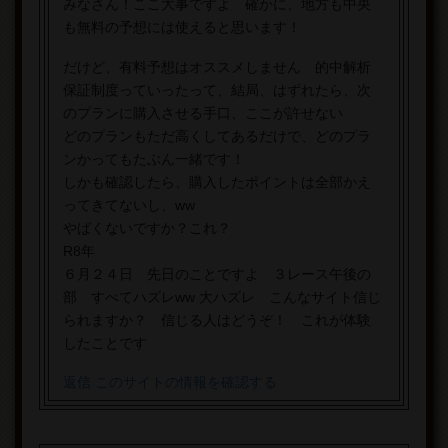
みなさん！ここ大事ですよ 確かに、地方も中央
も無料の予想には使えると思います！
だけど、有料予想はオススメしません 的中解析
保証制度っていったって、結局、はずれたら、次
のプランに購入させる手口、ここが許せない
どのプランもただ高くしてあるだけで、どのプラ
ンかってもたぶん一緒です！
しかも確認したら、購入したポイントは全部かえ
ってきてないし、ww
やばくないですか？これ？
R8年
６月２４日 先日のことですよ ３レース午後の
部 すべてハズレww 大ハズレ こんなサイト信じ
られますか？ 信じる人はどうぞ！ これが体験
したことです
返信
このサイトの情報を確認する