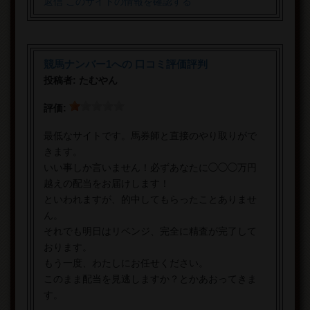
返信
このサイトの情報を確認する
競馬ナンバー1への 口コミ評価評判
投稿者:
たむやん
評価:
最低なサイトです。馬券師と直接のやり取りがで
きます。
いい事しか言いません！必ずあなたに◯◯◯万円
越えの配当をお届けします！
といわれますが、的中してもらったことありませ
ん。
それでも明日はリベンジ、完全に精査が完了して
おります。
もう一度、わたしにお任せください。
このまま配当を見逃しますか？とかあおってきま
す。