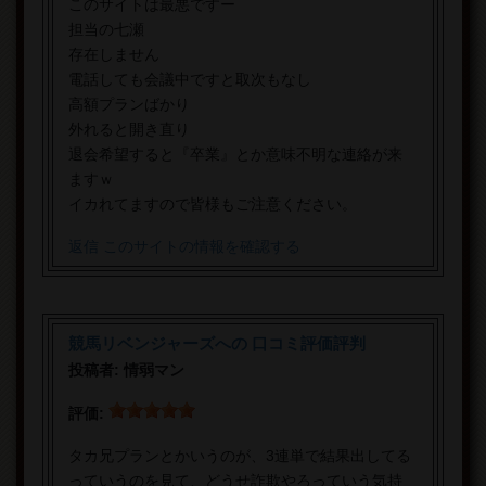
このサイトは最悪ですー
担当の七瀬
存在しません
電話しても会議中ですと取次もなし
高額プランばかり
外れると開き直り
退会希望すると『卒業』とか意味不明な連絡が来
ますｗ
イカれてますので皆様もご注意ください。
返信
このサイトの情報を確認する
競馬リベンジャーズへの 口コミ評価評判
投稿者:
情弱マン
評価:
タカ兄プランとかいうのが、3連単で結果出してる
っていうのを見て、どうせ詐欺やろっていう気持