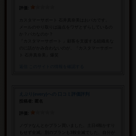
評価:
カスタマーサポート 石井真奈美はおバカです。
メールのやり取りは論点をワザとずらしているの
か？バカなのか？
『カスタマーサポート 』顧客を支援する組織名な
のに話がかみ合わないのが、『カスタマーサポー
ト 石井真奈美』爆笑
返信
このサイトの情報を確認する
えぶり(every)への 口コミ評価評判
投稿者:
匿名
評価:
ノヴァなんとかプラン買いました。土日4鞍かすり
もせず全滅。別のプランも3鞍全滅でした。自分が