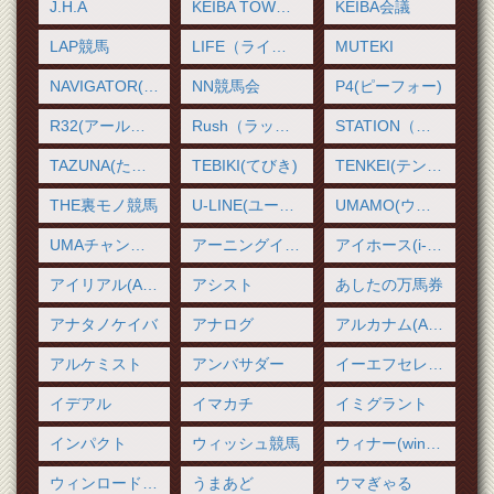
J.H.A
KEIBA TOWN（競馬タウン）
KEIBA会議
ての面目も丸つぶれになってことでしょう。
競馬予想サイトって全部当たらないんだね
」 となってしまう
競馬予想会社を正しく探すための
のが一番悲しい。
LAP競馬
LIFE（ライフ）
MUTEKI
Tips
ではどうやったら会員にバレずに的中実績を書くことが出来
ると思いますか？
NAVIGATOR(ナビゲーター)
NN競馬会
P4(ピーフォー)
その結果、競馬から遠ざかってしまい競馬業界が盛り下がっ
てしまうと
的中実績の捏造行為とは、実際にそのレースに参加した人が
自作自演ランキングに注意
R32(アールサンニー)
Rush（ラッシュ）
STATION（ステーション）
競馬好きとしては大変悲しいです。
実体験を持って不的中を経験し、後日そのサイトを除きに行
TAZUNA(たづな)
TEBIKI(てびき)
TENKEI(テンケイ)
ったら自分が参加していたレースが的中していたことになっ
そこで私は各競馬予想サイトを徹底調査し、本当に稼げる
いまさらですが、競馬予想会社を利用しようと思っている方
ていて不信感を抱くといった流れです。
「
優良サイト
」と全然稼げない「
悪質サイト
」に分別してい
が一番気になるポイントは、予想がどれだけ当たるかという
THE裏モノ競馬
U-LINE(ユーライン)
UMAMO(ウマモ)
くことにしました。
こととともに、その会社が悪徳かどうか？言い方を変えれば
つまり、会員にバレずに嘘の的中実績を書くたった一つの方
UMAチャンネル
アーニングインデックス
アイホース(i-Horse)
「良心的かどうか」ということでしょう。
法としては、本物の会員には一切販売しない情報を予め用意
本当に当たる競馬予想サイトは一部ではあるが確かに存在し
アイリアル(AIREAL)
アシスト
あしたの万馬券
しておくということになります。
ているのに、全く当たらない競馬予想サイトや怪しい口コミ
私が個人的に悪徳であると判断した会社がいくつかあります
サイトに騙されて負債を背負ってしまった人達により
が、いろいろなランキングサイトを見ているとその悪徳会社
アナタノケイバ
アナログ
アルカナム(ARCANUM)
私も色々な競馬予想サイトを見てきましたが、よくある怪し
競馬予想サイト自体が悪く見られてしまうこの現状を変えて
の一つが上位にランキングしていたりして、首をかしげるこ
い手法とは以下のようなものがあります。
アルケミスト
アンバサダー
イーエフセレクト(EF SELECT)
やりたい。
とがあります。総体的に悪徳であっても、ある側面だけをチ
ェックして、その悪徳会社を優良と判断してしまったのでし
イデアル
イマカチ
イミグラント
すぐに完売している情報
確かに競馬予想サイトというのは当たらないものがほとんど
ょうか。いやいや、そんなことはありません！
だけど、
インパクト
ウィッシュ競馬
ウィナー(winner)
中には
実際に稼げる優秀な競馬予想サイトもあるんだよ
、と
ランキングサイトによって、その評価基準が異なるというこ
中央競馬は土日にレースがありますよね。
いうことを一人でも多くの方にお届け出来れば幸いです。
とは当然あるでしょうが、中にはある競馬予想会社グループ
ウィンロード(Win Road)
うまあど
ウマぎゃる