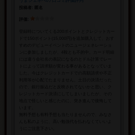
うまジェネへの 口コミ評価評判
投稿者:
匿名
評価:
登録時についてくる200ポイントとクレジットカー
ドで150ポイント(15,000円)を追加購入して、おす
すめのデビューイベントのニュージェネレーショ
ンに参加しましたが、4鞍とも不的中。カード明細
には違う会社名の表記になるのとドル計算でレー
トによって請求額が変わる事があるとなっていま
した。今はクレジットカードでの高額請求や不正
利用等が心配でたまりません。土日の決済だった
ので、銀行振込だと反映されてないかと思い、ク
レジットカード決済にしてしまいましたが、その
地点で怪しいと感じたのに、突き進んで後悔して
います。
無料予想も有料予想も当たりませんので、みなさ
んも私のように、高い勉強代を払わなくていいよ
うにご注意下さい。