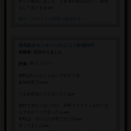
わって確信しました 入金等の会話なので、録音
もしてありますww
返信
このサイトの情報を確認する
勝馬総合センターへの 口コミ評価評判
投稿者:
先日やりました
評価:
無料はいいんじゃないですか？笑
参加程度でwww
でも全然当たってないけどねw
無料で当たらないのに、有料ススメてくるの？な
んですか？って言ったらww
有料は、その上の分析ですだのww
言ってましたww