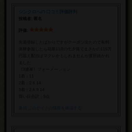
シンクロへの 口コミ評価評判
投稿者:
匿名
評価:
先週登録したばかりですがクーポン出たので有料
体験参加したら福島11Rの七夕賞でまさかの115万
円超え配当はマグレかもしれませんが度肝抜かれ
ました
《3連単》フォーメーション
1着：11
2着：2.6.14
3着：2.6.9.14
買い目合計：9点
返信
このサイトの情報を確認する