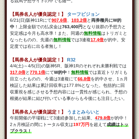
を押されてしまうからです。
にも問題があると感じました。
る競馬予想サイトの中でも随一。
的中実績の捏造行為とはその名の通り、実際は予想が当たっ
自分で予想するよりも稼げると思った何も知らない人がこん
【馬券名人が優良認定！】
ターフビジョン
無料なら…！でも注意が必要！
ていないのに当たっていたと嘘を付く行為のことを言いま
な悪徳詐欺業者と癒着したかのようなネット上の口コミに黙
6/21(日)阪神11Rにて
907.6倍
、
103.2倍
と
両券種共にW的
す。
されて登録してしまえば稼ぐのは運営会社だけ。
中
！上限金額での払戻金は
763,400円
となり抜群の予想力と
私の知人は何社もの競馬予想会社に登録し「無料情報」の的
安定感は今月も高水準！また、同週の
無料情報
はトリガミと
悪質な競馬予想サイトではよくある手口のひとつのです。
中実績を集計しております。 そしてそのおいしい部分だけを
自分はA君のように借金だからになってしまうケースも考え
なったものの、先週の
無料情報
では3連複
17.4倍
が的中。安
利用してプラス回収になっているといいます。
られ、被害者はA君だけではなく、無数にいることでしょ
定度では右に出る者無し！
やはり競馬予想サイトとは会員を集めてなんぼ。
う。
お金のかかる情報は一切使っていません。でも、登録するた
情報を購入してくれる会員がいないことには運営なんて出来
【馬券名人が優良認定！】
R32
めに電話番号や名前を登録するのは禁物、以下の条件を確認
これは世間的にも「
競馬
」というものに
負のイメージ
を与え
ませんし情報を仕入れるためのある程度のコストを捻出する
4/4(土)～4/5(日)の阪神5R、阪神1Rのそれぞれ未勝利戦では
することが重要だといいます。
てしまう原因にもなってしまう気がします。
ことだって出来ないでしょう。
317.0倍
と
770.1倍
にて
W的中
！
無料情報
では直近トリガミも
目立ったものの、今週は3連複にて
66.8倍
を的中させ、1ヵ月
それから約1年ほどで悪名が付いてきたのかA君が使っていた
電話番号や名前を登録する必要がない。無料情報に自
だからこそどの競馬予想サイトも新規会員集めには必死にな
検証した結果は累計回収率は177.8%となった。包括的に回
その悪質競馬予想サイトは潰れてしまいましたが
信があるところは、電話勧誘などしません。
ります。
収重視を感じさせる予想内容には一貫性が感じられ、予想の
きっとサイト名を変え、新しいカモを探しているのかもしれ
根拠が結果に結び付いている事からも今後にも注目したい。
メールアドレスの登録だけで情報をもらえる。
でも競馬予想サイトなんてただでさえ当たるかどうか怪しい
ません。
携帯アドレスしか受け付けないところはだめ。パソコ
ものなのにそう簡単に登録なんて出来ませんよね？
【馬券名人が優良認定！】
うまとみらいと
ちなみに私はその話を聞いて以来、
手当たり次第の競馬予想
ン用のフリーアドレスでも登録できること。
午前開催の平場戦にて3連続参加した結果、
479.8倍
が的中！
怪しいサイトに間違って登録なんてしてしまえば稼げるどこ
サイトに登録して素人予想の全く稼げない悪質サイトか優良
2ヵ月検証の間にトータル収支は
197万円
を超えて
成績はトッ
ろかひたすらカモにされてしまうだけです。
な情報を持っている稼げそうなサイトか中身を検証していき
「急に当たらなくなる競馬予想会社」
プクラス！
ました。
の実情とは？