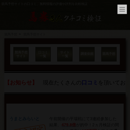
コ
ナ
競馬予想サイトの口コミ、無料情報の評価や評判を比較検証
ン
ビ
テ
ゲ
ン
ー
ツ
シ
へ
ョ
競馬予想
競馬予想サイト
ス
ン
キ
に
ッ
移
競馬予想
口コミ
サイト
調査依頼
競馬予想
サイト
一覧
一覧
プ
動
らせ】
現在たくさんの
口コミ
を頂いておりますが以
うまとみらいと
午前開催の平場戦にて3連続参加した
結果、
479.8倍
が的中！2ヵ月検証の間