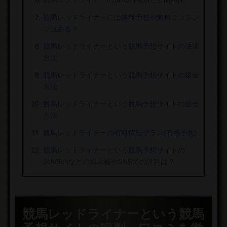
競馬レッドライナーには無料予想や無料コンテン
ツはある？
競馬レッドライナーという競馬予想サイトの決済
方法
競馬レッドライナーという競馬予想サイトの返金
方法
競馬レッドライナーという競馬予想サイトの退会
方法
競馬レッドライナーの有料情報プラン(有料予想)
競馬レッドライナーという競馬予想サイトの
2ch/5chなどの掲示板やSNSでの評判は？
競馬レッドライナーという競馬