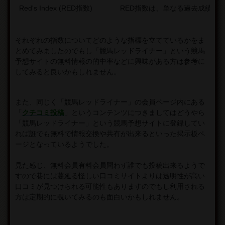
Red's Index (RED指数)
RED指数は、単なる過去成績の
それぞれの指数についてどのような指標を立てているかをま
とめてみましたのでもし「競馬レッドライナー」という競馬
予想サイトの無料情報の的中率などに興味がある方は参考に
してみると良いかもしれません。
また、同じく「競馬レッドライナー」の会員ページ内にある
「
クチコミ投稿
」というコンテンツにつきましてはどうやら
「競馬レッドライナー」という競馬予想サイトに登録してい
れば誰でも無料で情報交換や共有が出来るといった掲示板ペ
ージとなっているようでした。
見た感じ、無料会員有料会員問わず誰でも投稿出来るようで
すので巷には蔓延る怪しい口コミサイトよりは透明性が高い
口コミが見つけられる可能性もありますのでもし利用される
方は定期的に覗いてみるのも面白いかもしれません。