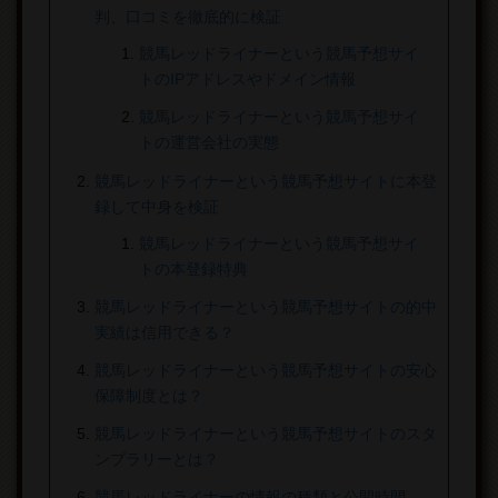
判、口コミを徹底的に検証
競馬レッドライナーという競馬予想サイ
トのIPアドレスやドメイン情報
競馬レッドライナーという競馬予想サイ
トの運営会社の実態
競馬レッドライナーという競馬予想サイトに本登
録して中身を検証
競馬レッドライナーという競馬予想サイ
トの本登録特典
競馬レッドライナーという競馬予想サイトの的中
実績は信用できる？
競馬レッドライナーという競馬予想サイトの安心
保障制度とは？
競馬レッドライナーという競馬予想サイトのスタ
ンプラリーとは？
競馬レッドライナーの情報の種類と公開時間