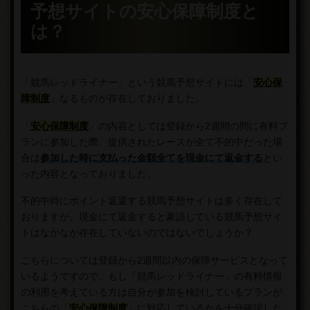
予想サイトの安心保障制度と
は？
「競馬レッドライナー」という競馬予想サイトには「
安心保
障制度
」なるものが存在しておりました。
「
安心保障制度
」の内容としては登録から2週間の間に有料プ
ランに参加した際、提供されたレースが全て不的中だった場
合は
参加した時に支払った金額全てを現金にて返金する
とい
った内容となっておりました。
不的中時にポイント返還する競馬予想サイトは多く存在して
おりますが、現金にて返金すると豪語している競馬予想サイ
トはなかなか存在していないのではないでしょうか？
こちらについては登録から2週間以内の保障サービスとなって
いるようですので、もし「競馬レッドライナー」の有料情報
の利用を考えている方は自分が参加を検討しているプランが
こちらの「
安心保障制度
」に対応しているかを十分確認した