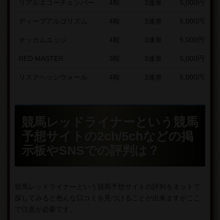
リアルエコーチェンバー
4鞍
3連単
5,000円前後 
ディープアルゴリズム
4鞍
3連単
5,000円前後 
オッカムエッジ
4鞍
3連単
5,000円前後 
RED MASTER
3鞍
3連単
5,000円 / 1
リスクヘッジウォール
4鞍
3連単
5,000円前後 
競馬レッドライナーという競馬
予想サイトの2ch/5chなどの掲
示板やSNSでの評判は？
競馬レッドライナーという競馬予想サイトの評判をネットで
探してみると色んな口コミを見つけることが出来ますがここ
で注意が必要です。