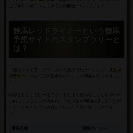
上で参加の検討をしてみるのが間違いないでしょう。
競馬レッドライナーという競馬
予想サイトのスタンプラリーと
は？
「競馬レッドライナー」という競馬予想サイトには「
スタン
プラリー
」という期間限定のイベントが開催されておりまし
た。
内容としましては一定のサイト利用を行う毎にこちらのペー
ジ内にてスタンプが押され、それぞれの利用内容に応じたポ
イントが無料で付与されるといった内容となっておりまし
た。
獲得条件
獲得ポイント