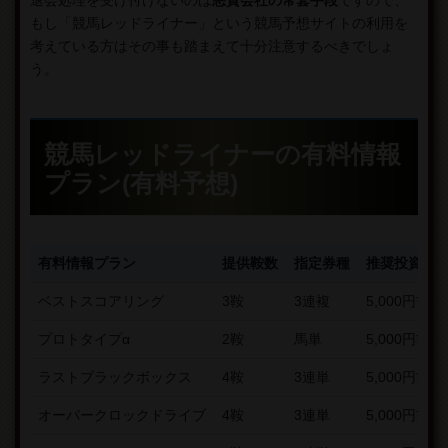
退会処理を受け付けないのは
悪質会社の常套手段
ですので、
もし「競馬レッドライナー」という競馬予想サイトの利用を
考えている方はその事も踏まえて十分注意するべきでしょ
う。
競馬レッドライナーの有料情報
プラン(有料予想)
有料情報プラン
提供鞍数
指定券種
推奨投資金
ベストスコアリング
3鞍
3連複
5,000円前後 
プロトタイプα
2鞍
馬単
5,000円前後 
ラストブラックボックス
4鞍
3連単
5,000円前後 
オーバークロックドライブ
4鞍
3連単
5,000円前後 