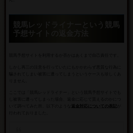
競馬レッドライナーという競馬
予想サイトの返金方法
競馬予想サイトを利用するか否かはあくまで自己責任です。
しかし再三の注意を行っていたにもかかわらず悪質な行為に
騙されてしまい被害に遭ってしまうというケースも珍しくあ
りません。
ここでは「競馬レッドライナー」という競馬予想サイトでも
し被害に遭ってしまった場合、返金に応じて貰えるのかにつ
いて調べてみた所、以下のような
返金対応についての表記
が
行われておりました。