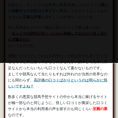
何故なら、ネット上には業者と癒着/提携したかのような
怪し
い比較サイトや口コミサイト
が萬栄しておりとてもじゃあり
ませんが
正確な評価
を探すことは出来ないからです。
現に馬券名人クチコミ検証に届く口コミで最も多いのが
「
ネットでの評判が良かったから登録してみたけど全く当た
らず騙された
」
というものです。
実際に口コミというのは不的中だった時は文句も言いたくな
るだろうし沢山書くのかもしれませんが、的中して結果に満
足なんだったらいちいち口コミなんて書かないものです。
ましてや競馬なんて当たりもすれば外れのが当然の世界なの
にも関わらず、
高評価の口コミばかりというのは明らかに怪
しいですよね？
数多くの悪質な競馬予想サイトの中から本当に稼げるサイト
が極一部なのと同じように、怪しい口コミが萬栄した口コミ
サイトから本当の利用者の声を探すのも同じくらい
至難の業
なのです。