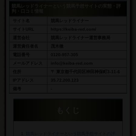
競馬レッドライナーという競馬予想サイトの実態・評
判・口コミ情報
サイト名
競馬レッドライナー
サイトURL
https://keiba-red.com/
運営会社
競馬レッドライナー運営事務局
運営責任者名
茂木徹
電話番号
0120-957-305
メールアドレス
info@keiba-red.com
住所
〒
東京都
千代田区
神田神保町3-11-6
IPアドレス
35.72.200.123
備考
-
もくじ
競馬レッドライナーという競馬予想サイトの評