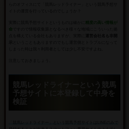
らのオフィスにて「競馬レッドライナー」という競馬予想サ
イトの運営を行っているのでしょうか？
実際に競馬予想サイトというものは確かに
精度の高い情報が
命
ですので情報収集源となるべき様々な地域にこういった拠
点を構えている会社もありますが、実際に
運営会社名も非開
示
ということもありますのでもし運営側とトラブルになって
しまった時は我々利用者としては少し不安ですよね。
注意しておきましょう。
競馬レッドライナーという競馬
予想サイトに本登録して中身を
検証
「競馬レッドライナー」という競馬予想サイトはLINEのみで