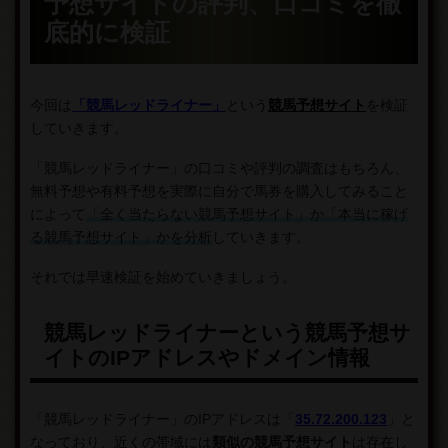
予想サイトの評判、口コミを徹
底的に検証
今回は
「競馬レッドライナー」
という
競馬予想サイト
を検証
していきます。
「競馬レッドライナー」の口コミや評判の調査はもちろん、
無料予想や有料予想を実際に自分で馬券を購入してみること
によって
「全く当たらない競馬予想サイト」か「本当に稼げ
る競馬予想サイト」かを分析
していきます。
それでは早速検証を始めていきましょう。
競馬レッドライナーという競馬予想サ
イトのIPアドレスやドメイン情報
「競馬レッドライナー」のIPアドレスは「
35.72.200.123
」と
なっており、近くの帯域には
類似の競馬予想サイト
は存在し