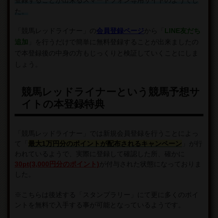
登録することが出来るスマートフォン専用サイトのようでし
た。
「競馬レッドライナー」の
会員登録ページ
から「
LINE友だち
追加
」を行うだけで簡単に無料登録することが出来ましたの
で本登録後の中身の方もじっくりと検証していくことにしま
しょう。
競馬レッドライナーという競馬予想サ
イトの本登録特典
「競馬レッドライナー」では新規会員登録を行うことによっ
て「
最大1万円分のポイントが配布されるキャンペーン
」が行
われているようで、実際に登録して確認した所、確かに
30pt(3,000円分のポイント)
が付与された状態になっておりま
した。
※こちらは後述する「スタンプラリー」にて更に多くのポイ
ントを無料で入手する事が可能となっているようです。