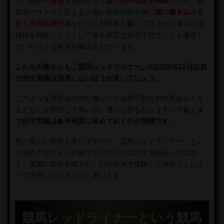
ない内から情報を空売りして嘘の的中実績を掲載
したり、運
営側のサクラと思える人物が複数の掲示板に
嘘の書き込みを
行う自作自演行為
を行って利用者を騙して我々から適当な情
報料を搾取しようとして来る悪質な競馬予想サイトを運営し
ていたりする事実が確認されています。
これらの事からも「競馬レッドライナー」の2025年12月以前
の的中実績は信用しないほうが良いでしょう。
このような運営会社側が幾らでも操作可能な的中実績などを
まともに全部信じて痛い目に遭った例もありますので
あくま
で的中実績は参考程度に留めておくのが無難です。
色々怪しい箇所も多いですので「競馬レッドライナー」とい
う競馬予想サイトが稼げるかどうかは的中実績云々ではな
く、実際に馬券を購入し、自分自身で体験してみることによ
って評価していきたいと思います。
競馬レッドライナーという競馬