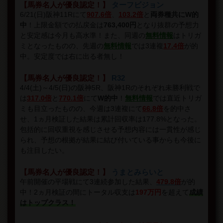
【馬券名人が優良認定！】
ターフビジョン
6/21(日)阪神11Rにて
907.6倍
、
103.2倍
と
両券種共にW的
中
！上限金額での払戻金は
763,400円
となり抜群の予想力
と安定感は今月も高水準！また、同週の
無料情報
はトリガ
ミとなったものの、先週の
無料情報
では3連複
17.4倍
が的
中。安定度では右に出る者無し！
【馬券名人が優良認定！】
R32
4/4(土)～4/5(日)の阪神5R、阪神1Rのそれぞれ未勝利戦で
は
317.0倍
と
770.1倍
にて
W的中
！
無料情報
では直近トリガ
ミも目立ったものの、今週は3連複にて
66.8倍
を的中さ
せ、1ヵ月検証した結果は累計回収率は177.8%となった。
包括的に回収重視を感じさせる予想内容には一貫性が感じ
られ、予想の根拠が結果に結び付いている事からも今後に
も注目したい。
【馬券名人が優良認定！】
うまとみらいと
午前開催の平場戦にて3連続参加した結果、
479.8倍
が的
中！2ヵ月検証の間にトータル収支は
197万円
を超えて
成績
はトップクラス！