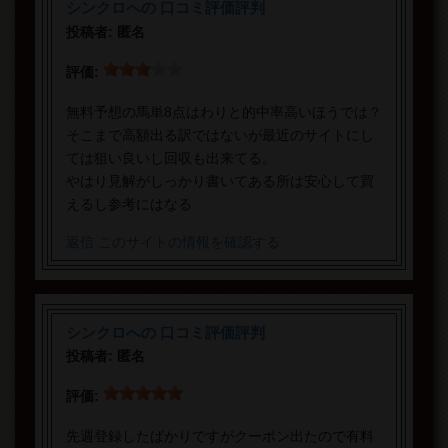
シンクロへの 口コミ評価評判
投稿者:
匿名
評価:
無料予想の馬単8点はわりと的中率高いほうでは？
そこまで高額出る訳ではないが最近のサイトにし
ては狙い良いし回収も出来てる。
やはり見解がしっかり書いてある所は安心して買
えるし参考にはなる
返信
このサイトの情報を確認する
シンクロへの 口コミ評価評判
投稿者:
匿名
評価:
先週登録したばかりですがクーポン出たので有料