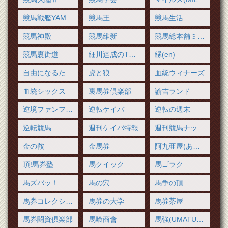
競馬戦艦YAMATO
競馬王
競馬生活
競馬神殿
競馬維新
競馬総本舗ミリオン
競馬裏街道
細川達成のTHE・万馬券
縁(en)
自由になるための馬券
虎と狼
血統ウィナーズ
血統シックス
裏馬券倶楽部
諭吉ランド
逆境ファンファーレ
逆転ケイバ
逆転の週末
逆転競馬
週刊ケイバ特報
週刊競馬ナックル
金の鞍
金馬券
阿九亜屋(あくあや)
頂!馬券塾
馬クイック
馬ゴラク
馬ズバッ！
馬の穴
馬争の頂
馬券コレクション(馬これ)
馬券の大学
馬券茶屋
馬券闘資倶楽部
馬喰商會
馬強(UMATUYO)