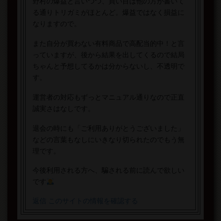
野村の爆益と言いつつ、買い目は他の方が書いて
る通りトリガミがほとんど。爆益ではなく損益に
なりますので。
また自分が買わない有料商品で高配当的中！と言
っていますが、後から結果を出してくるので結局
ちゃんと予想してるかは分からないし、不透明で
す。
運営者の対応もずっとマニュアル通りなので正直
誠実さはなしです。
退会の時にも「ご利用ありがとうございました」
などの言葉もなしにいきなり切られたのでもう無
理です。
今後利用される方へ、騙される前に読んで欲しい
です
返信
このサイトの情報を確認する