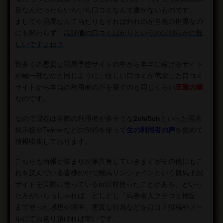
足なんだったらいちいち口コミなんて書かないものです。
ましてや競馬なんて当たりもすれば外れのが当然の世界なの
にも関わらず、
高評価の口コミばかりというのは明らかに怪
しいですよね？
数多くの悪質な競馬予想サイトの中から本当に稼げるサイト
が極一部なのと同じように、怪しい口コミが萬栄した口コミ
サイトから本当の利用者の声を探すのも同じくらい
至難の業
なのです。
なので現在は実際の利用者が多そうな
2ch/5ch
といった匿名
掲示板やTwitterなどのSNSを使って
生の利用者の声
を集めて
情報収集しております。
こちらも情報が集まり次第共有していきますがその他にもこ
れを読んでいる皆様の中で競馬サンシャインという競馬予想
サイトを実際に使っているor以前使ったことがある、といっ
た方がいらっしゃれば、どしどし「馬券名人クチコミ検証」
まで使った感想や勝率、悪質な行為などを口コミ投稿やメー
ルにてお送り頂ければ幸いです。