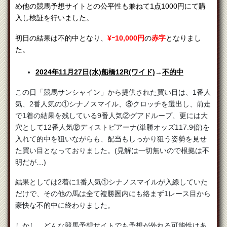
め他の競馬予想サイトとの公平性も兼ねて1点1000円にて購
入し検証を行いました。
初日の結果は不的中となり、
¥ｰ10,000
円
の
赤字
となりまし
た。
2024年11月27日(水)船橋12R(ワイド)
→
不的中
この日「競馬サンシャイン」から提供された買い目は、1番人
気、2番人気の①シナノスマイル、⑧クロッチを選出し、前走
で1着の結果を残している9番人気②グアドループ、更には大
穴として12番人気⑫ディストピアーナ(単勝オッズ117.9倍)を
入れて的中を狙いながらも、配当もしっかり狙う姿勢を見せ
た買い目となっておりました。(見解は一切無いので根拠は不
明だが…)
結果としては2着に1番人気①シナノスマイルが入線していた
だけで、その他の馬は全て複勝圏内にも絡まず1レース目から
豪快な不的中に終わりました。
しかし、どんな競馬予想サイトでも予想が外れる可能性はあ