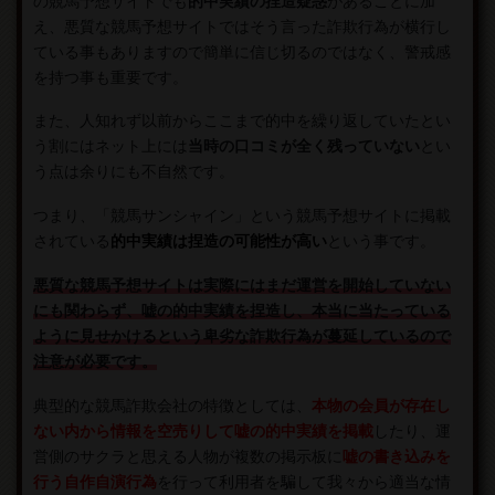
の競馬予想サイトでも
的中実績の捏造疑惑
があることに加
え、悪質な競馬予想サイトではそう言った詐欺行為が横行し
ている事もありますので簡単に信じ切るのではなく、警戒感
を持つ事も重要です。
また、人知れず以前からここまで的中を繰り返していたとい
う割にはネット上には
当時の口コミが全く残っていない
とい
う点は余りにも不自然です。
つまり、「競馬サンシャイン」という競馬予想サイトに掲載
されている
的中実績は捏造の可能性が高い
という事です。
悪質な競馬予想サイトは実際にはまだ運営を開始していない
にも関わらず、嘘の的中実績を捏造し、本当に当たっている
ように見せかけるという卑劣な詐欺行為が蔓延しているので
注意が必要です。
典型的な競馬詐欺会社の特徴としては、
本物の会員が存在し
ない内から情報を空売りして嘘の的中実績を掲載
したり、運
営側のサクラと思える人物が複数の掲示板に
嘘の書き込みを
行う自作自演行為
を行って利用者を騙して我々から適当な情