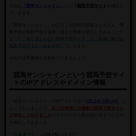
今回は
「競馬サンシャイン」
という
競馬予想サイト
を検証し
ていきます。
「競馬サンシャイン」の口コミや評判の調査はもちろん、無
料予想や有料予想を実際に自分で馬券を購入してみることに
よって
「全く当たらない競馬予想サイト」か「本当に稼げる
競馬予想サイト」かを分析
していきます。
それでは早速検証を始めていきましょう。
競馬サンシャインという競馬予想サイ
トのIPアドレスやドメイン情報
「競馬サンシャイン」のIPアドレスは「
133.242.186.200
」と
なっておりましたが、
近くの帯域には複数の競馬予想サイト
が存在しておりました
のでその中から類似性の高そうなもの
を抽出してみました。
「
うまほー！
」
→133.242.
174.157