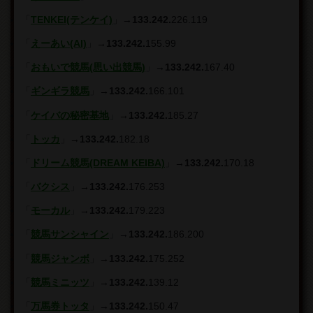
「
TENKEI(テンケイ)
」
→133.242.
226.119
「
えーあい(AI)
」
→133.242.
155.99
「
おもいで競馬(思い出競馬)
」
→133.242.
167.40
「
ギンギラ競馬
」
→133.242.
166.101
「
ケイバの秘密基地
」
→133.242.
185.27
「
トッカ
」
→133.242.
182.18
「
ドリーム競馬(DREAM KEIBA)
」
→133.242.
170.18
「
バクシス
」
→133.242.
176.253
「
モーカル
」→
133.242.
179.223
「
競馬サンシャイン
」→
133.242.
186.200
「
競馬ジャンボ
」→
133.242.
175.252
「
競馬ミニッツ
」→
133.242.
139.12
「
万馬券トッタ
」→
133.242.
150.47