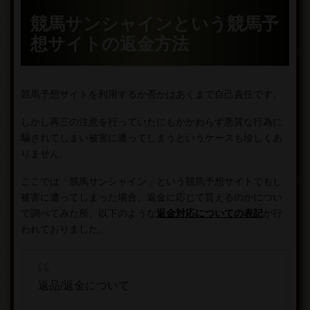
競馬サンシャインという競馬予
想サイトの返金方法
競馬予想サイトを利用するか否かはあくまで自己責任です。
しかし再三の注意を行っていたにもかかわらず悪質な行為に
騙されてしまい被害に遭ってしまうというケースも珍しくあ
りません。
ここでは「競馬サンシャイン」という競馬予想サイトでもし
被害に遭ってしまった場合、返金に応じて貰えるのかについ
て調べてみた所、以下のような
返金対応についての表記
が行
われておりました。
返品/返金について