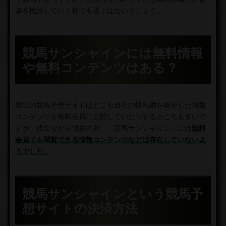
加を検討していく形でも遅くはないでしょう
。
競馬サンシャインには無料情報
や無料コンテンツはある？
最近の競馬予想サイトはどこも自社の情報網を駆使した情報
コンテンツを無料会員に公開していたりするところも多いで
すが、残念ながら現在の所、「競馬サンシャイン」には
無料
会員でも閲覧できる情報コンテンツなどは存在していないよ
うでした。
競馬サンシャインという競馬予
想サイトの決済方法