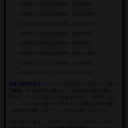
2024年11月2日(土)高知6R→754,000円
2024年11月2日(土)京都6R→1,042,260円
2024年11月2日(土)福島6R→3,598,740円
2024年11月2日(土)福島7R→340,560円
2024年11月2日(土)金沢8R→252,360円
2024年11月2日(土)福島8R→1,031,120円
2024年11月2日(土)東京9R→502,560円
2024年11月2日(土)金沢10R→140,240円
悪質な競馬予想サイト
はサイトが出来上がる前から
どうやっ
て販売していたんだ？
と思うような嘘の的中実績を記載して
捏造をしているようなところもありますが、「競馬サンシャ
イン」という競馬予想サイトのドメイン取得日は前述の通り
「
202
3年
5月8
日
」なのでここに矛盾は感じられません。
しかし前述の通り、「競馬サンシャイン」に類似した数多く