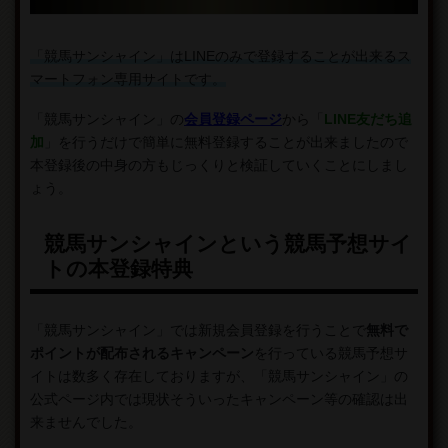
「競馬サンシャイン」はLINEのみで登録することが出来るス
マートフォン専用サイトです。
「競馬サンシャイン」の
会員登録ページ
から「
LINE友だち追
加
」を行うだけで簡単に無料登録することが出来ましたので
本登録後の中身の方もじっくりと検証していくことにしまし
ょう。
競馬サンシャインという競馬予想サイ
トの本登録特典
「競馬サンシャイン」では新規会員登録を行うことで
無料で
ポイントが配布されるキャンペーン
を行っている競馬予想サ
イトは数多く存在しておりますが、「競馬サンシャイン」の
公式ページ内では現状そういったキャンペーン等の確認は出
来ませんでした。