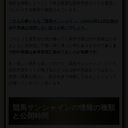
報料を搾取しようとして来る悪質な競馬予想サイトを運営し
ていたりする事実が確認されています。
これらの事からも「競馬サンシャイン」の2024年11月以前の
的中実績は信用しないほうが良いでしょう。
このような運営会社側が幾らでも操作可能な的中実績などを
まともに全部信じて痛い目に遭った例もありますので
あくま
で的中実績は参考程度に留めておくのが無難です。
色々怪しい箇所も多いですので「競馬サンシャイン」という
競馬予想サイトが稼げるかどうかは的中実績云々ではなく、
実際に馬券を購入し、自分自身で体験してみることによって
評価していきたいと思います。
競馬サンシャインの情報の種類
と公開時間