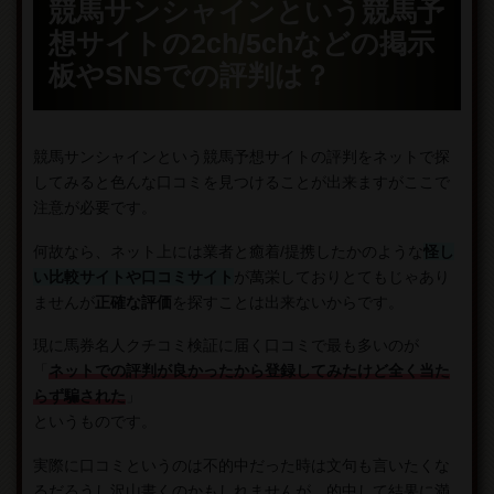
競馬サンシャインという競馬予
想サイトの2ch/5chなどの掲示
板やSNSでの評判は？
競馬サンシャインという競馬予想サイトの評判をネットで探
してみると色んな口コミを見つけることが出来ますがここで
注意が必要です。
何故なら、ネット上には業者と癒着/提携したかのような
怪し
い比較サイトや口コミサイト
が萬栄しておりとてもじゃあり
ませんが
正確な評価
を探すことは出来ないからです。
現に馬券名人クチコミ検証に届く口コミで最も多いのが
「
ネットでの評判が良かったから登録してみたけど全く当た
らず騙された
」
というものです。
実際に口コミというのは不的中だった時は文句も言いたくな
るだろうし沢山書くのかもしれませんが、的中して結果に満