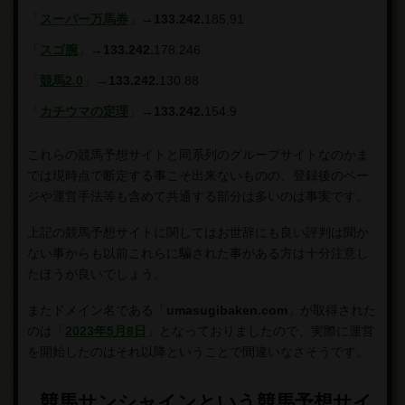
「
スーパー万馬券
」→
133.242.
185.91
「
スゴ腕
」→
133.242.
178.246
「
競馬2.0
」→
133.242.
130.88
「
カチウマの定理
」→
133.242.
154.9
これらの競馬予想サイトと同系列のグループサイトなのかま
では現時点で断定する事こそ出来ないものの、登録後のペー
ジや運営手法等も含めて共通する部分は多いのは事実です。
上記の競馬予想サイトに関してはお世辞にも良い評判は聞か
ない事からも以前これらに騙された事がある方は十分注意し
たほうが良いでしょう。
またドメイン名である「
umasugibaken.com
」が取得された
のは「
202
3年
5月8
日
」となっておりましたので、実際に運営
を開始したのはそれ以降ということで間違いなさそうです。
競馬サンシャインという競馬予想サイ