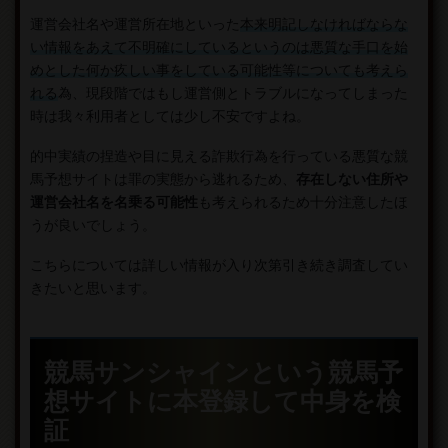
運営会社名や運営所在地といった
本来明記しなければならな
い情報をあえて不明確にしているというのは悪質な手口を始
めとした何か疚しい事をしている可能性等についても考えら
れる
為、現段階ではもし運営側とトラブルになってしまった
時は我々利用者としては少し不安ですよね。
的中実績の捏造や目に見える詐欺行為を行っている悪質な競
馬予想サイトは罪の実態から逃れるため、
存在しない住所や
運営会社名を名乗る可能性
も考えられるため十分注意したほ
うが良いでしょう。
こちらについては詳しい情報が入り次第引き続き調査してい
きたいと思います。
競馬サンシャインという競馬予
想サイトに本登録して中身を検
証