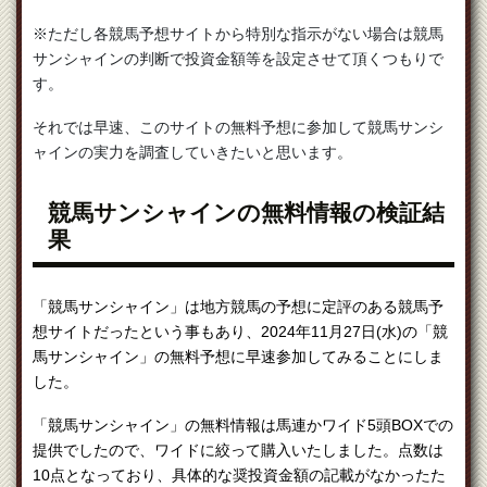
※ただし各競馬予想サイトから特別な指示がない場合は競馬
サンシャインの判断で投資金額等を設定させて頂くつもりで
す。
それでは早速、このサイトの無料予想に参加して競馬サンシ
ャインの実力を調査していきたいと思います。
競馬サンシャインの無料情報の検証結
果
「競馬サンシャイン」は地方競馬の予想に定評のある競馬予
想サイトだったという事もあり、2024年11月27日(水)の「競
馬サンシャイン」の無料予想に早速参加してみることにしま
した。
「競馬サンシャイン」の無料情報は馬連かワイド5頭BOXでの
提供でしたので、ワイドに絞って購入いたしました。点数は
10点となっており、具体的な奨投資金額の記載がなかったた