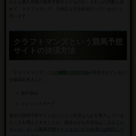
れとも素人同然の競馬予想サイトなのか。それらの判断も含
めて「クラフトマンズ」の検証を引き続き行っていきたいと
思います。
クラフトマンズという競馬予想
サイトの決済方法
「クラフトマンズ」には
2種類の決済方法
が用意されているの
が確認出来ました。
銀行振込
クレジットカード
最近の競馬予想サイトはコンビニ決済なんかを導入している
ところも増えてきましたが、残念ながら今現在は
「クラフト
マンズ」という競馬予想サイトはコンビニ決済には対応して