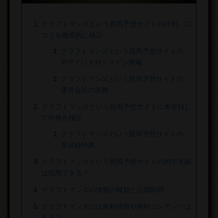
クラフトマンズという競馬予想サイトの評判、口
コミを徹底的に検証
クラフトマンズという競馬予想サイトの
IPアドレスやドメイン情報
クラフトマンズという競馬予想サイトの
運営会社の実態
クラフトマンズという競馬予想サイトに本登録し
て中身を検証
クラフトマンズという競馬予想サイトの
本登録特典
クラフトマンズという競馬予想サイトの的中実績
は信用できる？
クラフトマンズの情報の種類と公開時間
クラフトマンズには無料情報や無料コンテンツは
ある？