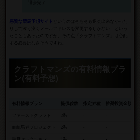
退会完了
悪質な競馬予想サイト
というのはそもそも退会出来なかった
りして泣く泣くメールアドレスを変更するしかない、といっ
たこともあったのですが、その点「クラフトマンズ」は心配
する必要はなさそうですね。
クラフトマンズの有料情報プラ
ン(有料予想)
有料情報プラン
提供鞍数
指定券種
推奨投資金額
ファーストクラフト
2鞍
-
-
¥
血統馬券プロジェクト
2鞍
-
-
¥
重賞セレクション
1鞍
-
-
¥