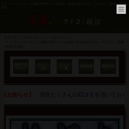
コ
ナ
クラフトマンズという競馬予想サイトは詐欺？本当は当たらない？口コミ、評価や評判を
検証
ン
ビ
テ
ゲ
ン
ー
ツ
シ
へ
ョ
競馬予想
競馬予想サイト
検証中サイト
ス
ン
クラフトマンズという競馬予想サイトは詐欺？本当は当たらない？口コミ、評価
キ
に
や評判を検証
ッ
移
プ
動
競馬予想
口コミ
サイト
調査依頼
競馬予想
サイト
一覧
一覧
せ】
現在たくさんの
口コミ
を頂いておりますが以前