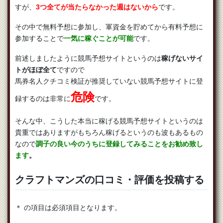
すが、
3つ全てが当たらなかった週はないから
です。
その中で無料予想に参加し、軍資金を貯めてから有料予想に
参加することで
一気に稼ぐことが可能
です。
前述しましたように競馬予想サイトというのは
稼げないサイ
トがほぼ全て
ですので
馬券名人クチコミ検証が推奨していない競馬予想サイトに登
危険
録するのは非常に
です。
そんな中、こうした本当に稼げる競馬予想サイトというのは
貴重ではありますがもちろん稼げるというのも波もあるもの
なので
調子の良い今のうちに登録してみることをお勧め致し
ます
。
クラフトマンズの口コミ・評価を投稿する
＊
の項目は必須項目となります。