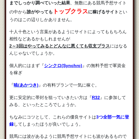
までしっかり調べていった結果
、無数にある競馬予想サイト
トップクラス
の中から
誰がやっても
に稼げるサイト
とい
うのはこの辺りしかありません。
十人十色という言葉があるようにサイトによってももちろん
相性などあるかもしれませんが
2～3回はやってみるとどんなに悪くても収支プラス
にはなる
んじゃないでしょうか。
個人的にはまず『
シンクロ(Synchro)
』の無料予想で軍資金
を稼ぎ
『
暁(あかつき)
』の有料プランで一気に稼ぐ。
更に安定的に帯封を狙っていきたい方は『
R32
』に参加して
みる、といったところでしょうか。
ちなみにコツとして、これらの優良サイトは
3つ全部一気に登
録
してしまったほうが良いでしょう。
競馬には波があるように競馬予想サイトにも波があるもので