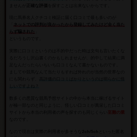
ませんが
正確な評価
を探すことは出来ないからです。
現に馬券名人クチコミ検証に届く口コミで最も多いのが
「
ネットでの評判が良かったから登録してみたけど全く当た
らず騙された
」
というものです。
実際に口コミというのは不的中だった時は文句も言いたくな
るだろうし沢山書くのかもしれませんが、的中して結果に満
足なんだったらいちいち口コミなんて書かないものです。
ましてや競馬なんて当たりもすれば外れのが当然の世界なの
にも関わらず、
高評価の口コミばかりというのは明らかに怪
しいですよね？
数多くの悪質な競馬予想サイトの中から本当に稼げるサイト
が極一部なのと同じように、怪しい口コミが萬栄した口コミ
サイトから本当の利用者の声を探すのも同じくらい
至難の業
なのです。
なので現在は実際の利用者が多そうな
2ch/5ch
といった匿名