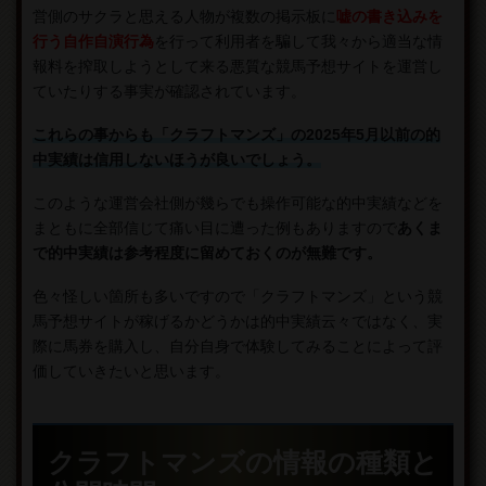
営側のサクラと思える人物が複数の掲示板に
嘘の書き込みを
行う自作自演行為
を行って利用者を騙して我々から適当な情
報料を搾取しようとして来る悪質な競馬予想サイトを運営し
ていたりする事実が確認されています。
これらの事からも「クラフトマンズ」の2025年5月以前の的
中実績は信用しないほうが良いでしょう。
このような運営会社側が幾らでも操作可能な的中実績などを
まともに全部信じて痛い目に遭った例もありますので
あくま
で的中実績は参考程度に留めておくのが無難です。
色々怪しい箇所も多いですので「クラフトマンズ」という競
馬予想サイトが稼げるかどうかは的中実績云々ではなく、実
際に馬券を購入し、自分自身で体験してみることによって評
価していきたいと思います。
クラフトマンズの情報の種類と