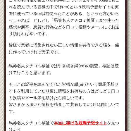
れを読んでいる皆様の中で縁(en)という競馬予想サイトを実
際に使っているor以前使ったことがある、といった方がいら
っしゃれば、どしどし「馬券名人クチコミ検証」まで使った
感想や勝率、悪質な行為などを口コミ投稿やメールにてお送
り頂ければ幸いです。
皆様で業者に汚染されない正しい情報を共有できる場を一緒
に作っていければ光栄です。
馬券名人クチコミ検証では引き続き縁(en)の調査、検証は続
けて行こうと思います。
もしこの記事を読んでくれた皆様が縁(en)という競馬予想サ
イトを利用していたり更に情報をお持ちの方はどしどし口コ
ミ投稿やメール等を頂けたら嬉しいです。
皆さまから頂いた情報を精査して共有していければ嬉しいで
す。
馬券名人クチコミ検証で
本当に稼げる競馬予想サイト
を見つ
けよう