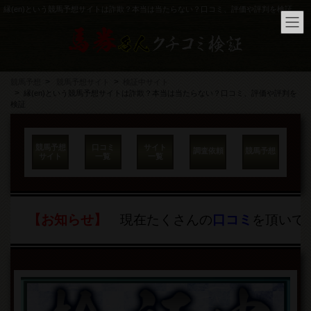
コ
ナ
縁(en)という競馬予想サイトは詐欺？本当は当たらない？口コミ、評価や評判を検証
ン
ビ
テ
ゲ
ン
ー
ツ
シ
へ
ョ
競馬予想
競馬予想サイト
検証中サイト
ス
ン
縁(en)という競馬予想サイトは詐欺？本当は当たらない？口コミ、評価や評判を
検証
キ
に
ッ
移
プ
動
競馬予想
口コミ
サイト
調査依頼
競馬予想
サイト
一覧
一覧
知らせ】
現在たくさんの
口コミ
を頂いておりますが