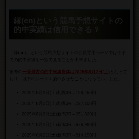
縁(en)という競馬予想サイトの
的中実績は信用できる？
「縁(en)」という競馬予想サイトの会員専用ページでは今ま
での的中実績を一覧で見ることが出来ました。
実際の
一番最古の的中実績自体は
20
2
5
年8
月2日(土)
となって
おり、以下のレースを的中させたことになっていました。
2025年8月2日(土)札幌3R→189,250円
2025年8月2日(土)札幌3R→227,100円
2025年8月2日(土)新潟3R→651,320円
2025年8月2日(土)新潟3R→976,980円
2025年8月2日(土)新潟3R→814,150円