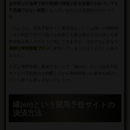
る空売り行為等で的中実績の捏造が好き放題行われていても
不思議ではない状態
となっているのも注意箇所のひとつで
す。
このように、競馬予想サイト運営会社としては我々の情報料
こそが利益ですので様々な射幸心を煽る宣伝文句で何とか有
料情報を購入させようと促してきますが、それでもいきなり
高額な有料情報プラン
に参加してしまうのはリスクしかあり
ません。
まずは無料情報に参加することで「縁(en)」という競馬予想
サイトの予想実力を判断してから有料情報への参加を検討し
ていく形でも遅くはないでしょう
。
縁(en)という競馬予想サイトの
決済方法