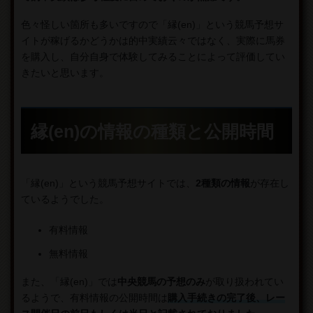
色々怪しい箇所も多いですので「縁(en)」という競馬予想サ
イトが稼げるかどうかは的中実績云々ではなく、実際に馬券
を購入し、自分自身で体験してみることによって評価してい
きたいと思います。
縁(en)の情報の種類と公開時間
「縁(en)」という競馬予想サイトでは、
2種類の情報
が存在し
ているようでした。
有料情報
無料情報
また、「縁(en)」では
中央競馬の予想のみ
が取り扱われてい
るようで、有料情報の公開時間は
購入手続きの完了後、レー