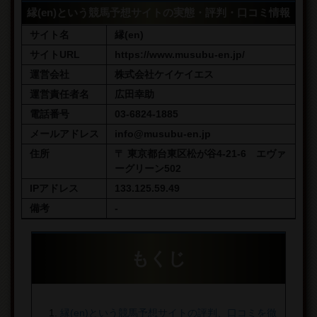
縁(en)という競馬予想サイトの実態・評判・口コミ情報
サイト名
縁(en)
サイトURL
https://www.musubu-en.jp/
運営会社
株式会社ケイケイエス
運営責任者名
広田幸助
電話番号
03-6824-1885
メールアドレス
info@musubu-en.jp
住所
〒
東京都
台東区
松が谷4-21-6 エヴァ
ーグリーン502
IPアドレス
133.125.59.49
備考
-
もくじ
縁(en)という競馬予想サイトの評判、口コミを徹