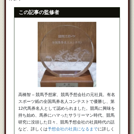
この記事の監修者
高橋智 – 競馬予想家、競馬予想会社の元社員。有名
スポーツ紙の全国馬券名人コンテストで優勝し、第
12代馬券名人として認められました。競馬に興味を
持ち始め、馬券にハマったサラリーマン時代、競馬
研究に没頭した日々、競馬予想会社の社員時代の話
など、詳しくは
予想会社の社員になるまで
に詳しく