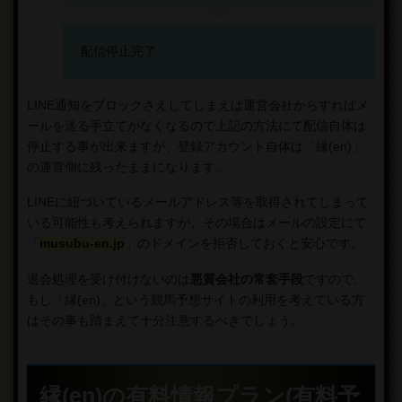
配信停止完了
LINE通知をブロックさえしてしまえば運営会社からすればメ
ールを送る手立てがなくなるので上記の方法にて配信自体は
停止する事が出来ますが、登録アカウント自体は「縁(en)」
の運営側に残ったままになります。
LINEに紐づいているメールアドレス等を取得されてしまって
いる可能性も考えられますが、その場合はメールの設定にて
「
musubu-en.jp
」のドメインを拒否しておくと安心です。
退会処理を受け付けないのは
悪質会社の常套手段
ですので、
もし「縁(en)」という競馬予想サイトの利用を考えている方
はその事も踏まえて十分注意するべきでしょう。
縁(en)の有料情報プラン(有料予