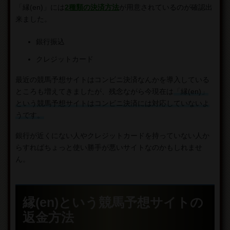
「縁(en)」には
2種類の決済方法
が用意されているのが確認出
来ました。
銀行振込
クレジットカード
最近の競馬予想サイトはコンビニ決済なんかを導入している
ところも増えてきましたが、残念ながら今現在は
「縁(en)」
という競馬予想サイトはコンビニ決済には対応していないよ
うです。
銀行が近くにない人やクレジットカードを持っていない人か
らすればちょっと使い勝手が悪いサイトなのかもしれませ
ん。
縁(en)という競馬予想サイトの
返金方法