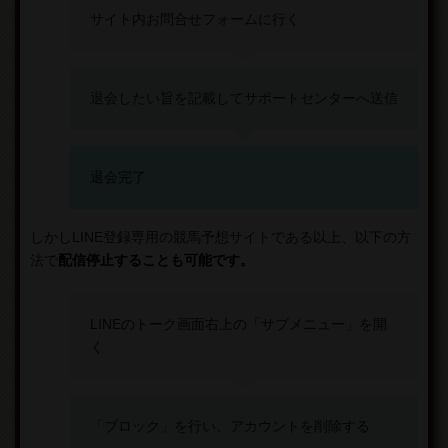
サイト内お問合せフォームに行く
退会したい旨を記載してサポートセンターへ送信
退会完了
しかしLINE登録専用の競馬予想サイトである以上、以下の方
法で
配信停止することも可能です。
LINEのトーク画面右上の「サブメニュー」を開
く
「ブロック」を行い、アカウントを削除する