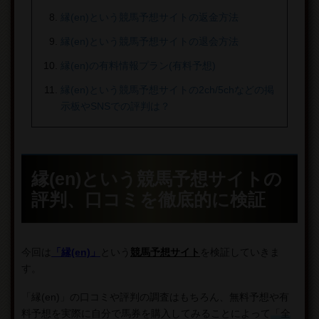
縁(en)という競馬予想サイトの返金方法
縁(en)という競馬予想サイトの退会方法
縁(en)の有料情報プラン(有料予想)
縁(en)という競馬予想サイトの2ch/5chなどの掲
示板やSNSでの評判は？
縁(en)という競馬予想サイトの
評判、口コミを徹底的に検証
今回は
「縁(en)」
という
競馬予想サイト
を検証していきま
す。
「縁(en)」の口コミや評判の調査はもちろん、無料予想や有
料予想を実際に自分で馬券を購入してみることによって
「全