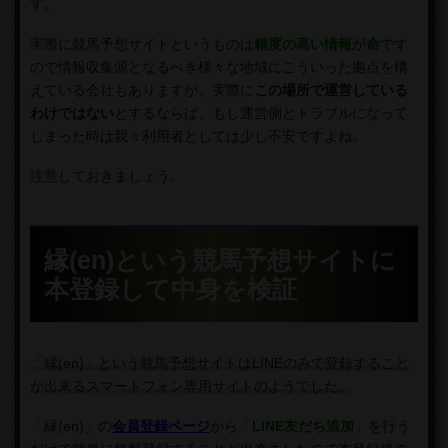
す。
実際に競馬予想サイトというものは
精度の高い情報が命
です
ので情報収集源となるべき様々な地域にこういった拠点を構
えている会社もありますが、実際に
この場所で運営している
わけではない
とするならば、もし運営側とトラブルになって
しまった時は我々利用者としては少し不安ですよね。
注意しておきましょう。
縁(en)という競馬予想サイトに
本登録して中身を検証
「縁(en)」という競馬予想サイトはLINEのみで登録すること
が出来るスマートフォン専用サイトのようでした。
「縁(en)」の
会員登録ページ
から「
LINE友だち追加
」を行う