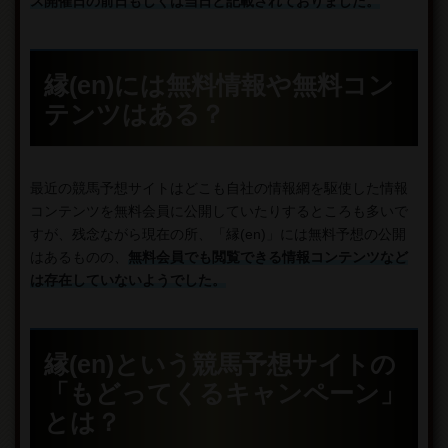
ス開催日の前日もしくは当日と記載されておりました。
縁(en)には無料情報や無料コン
テンツはある？
最近の競馬予想サイトはどこも自社の情報網を駆使した情報
コンテンツを無料会員に公開していたりするところも多いで
すが、残念ながら現在の所、「縁(en)」には無料予想の公開
はあるものの、
無料会員でも閲覧できる情報コンテンツなど
は存在していないようでした。
縁(en)という競馬予想サイトの
「もどってくるキャンペーン」
とは？