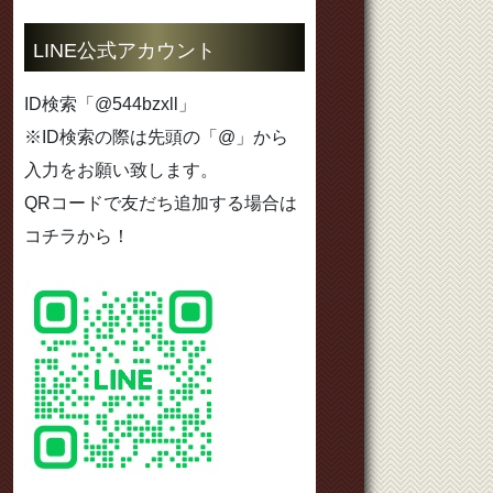
LINE公式アカウント
ID検索「@544bzxll」
※ID検索の際は先頭の「@」から
入力をお願い致します。
QRコードで友だち追加する場合は
コチラから！