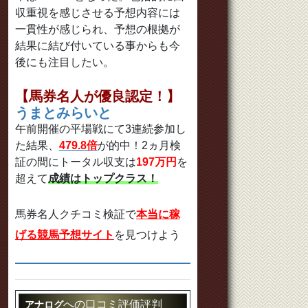
収重視を感じさせる予想内容には
一貫性が感じられ、予想の根拠が
結果に結び付いている事からも今
後にも注目したい。
【馬券名人が優良認定！】
うまとみらいと
午前開催の平場戦にて3連続参加し
た結果、
479.8倍
が的中！2ヵ月検
証の間にトータル収支は
197万円
を
超えて
成績はトップクラス！
馬券名人クチコミ検証で
本当に稼
げる競馬予想サイト
を見つけよう
への口コミ評価評判
アナログ