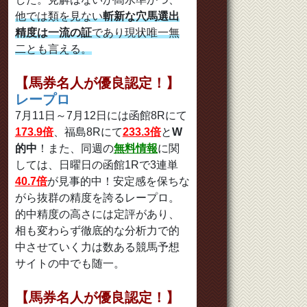
他では類を見ない
斬新な穴馬選出
精度は一流の証
であり現状唯一無
二とも言える。
【馬券名人が優良認定！】
レープロ
7月11日～7月12日には函館8Rにて
173.9倍
、福島8Rにて
233.3倍
と
W
的中
！また、同週の
無料情報
に関
しては、日曜日の函館1Rで3連単
40.7倍
が見事的中！安定感を保ちな
がら抜群の精度を誇るレープロ。
的中精度の高さには定評があり、
相も変わらず徹底的な分析力で的
中させていく力は数ある競馬予想
サイトの中でも随一。
【馬券名人が優良認定！】