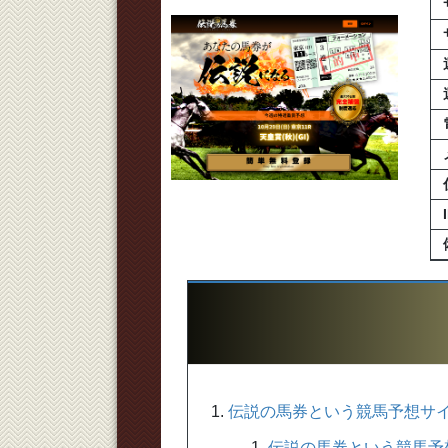
伝説の馬券という競馬予想サ
伝説の馬券という競馬予