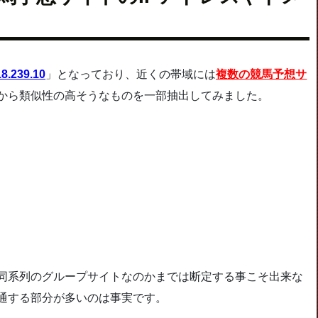
18.239.10
」となっており、近くの帯域には
複数の競馬予想サ
から類似性の高そうなものを一部抽出してみました。
同系列のグループサイトなのかまでは断定する事こそ出来な
通する部分が多いのは事実です。