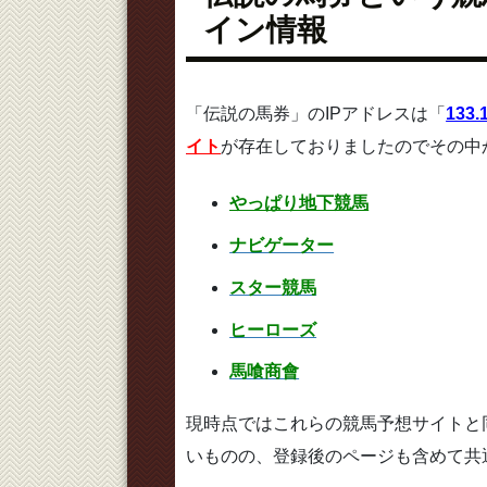
イン情報
「伝説の馬券」のIPアドレスは「
133.
イト
が存在しておりましたのでその中
やっぱり地下競馬
ナビゲーター
スター競馬
ヒーローズ
馬喰商會
現時点ではこれらの競馬予想サイトと
いものの、登録後のページも含めて共