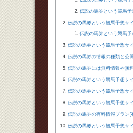
伝説の馬券という競馬予
伝説の馬券という競馬予想サ
伝説の馬券という競馬予
伝説の馬券という競馬予想サ
伝説の馬券の情報の種類と公
伝説の馬券には無料情報や無
伝説の馬券という競馬予想サ
伝説の馬券という競馬予想サ
伝説の馬券という競馬予想サ
伝説の馬券の有料情報プラン(
伝説の馬券という競馬予想サイト