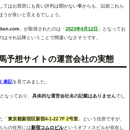
してはお世辞にも良い評判は聞かない事からも、以前これら
ほうが良いと言えるでしょう。
aken.com
」が取得されたのは「
2023年4月12日
」となってお
のはそれ以降ということで間違いなさそうです。
馬予想サイトの運営会社の実態
く表記
を見てみました。
となっており、
具体的な運営会社名の記載はありません
でし
た「
東京都新宿区新宿4-1-22 7F 2号室
」という住所ですが、
ちらの住所には
新宿コムロビル
と
いうオフィスビルが存在し