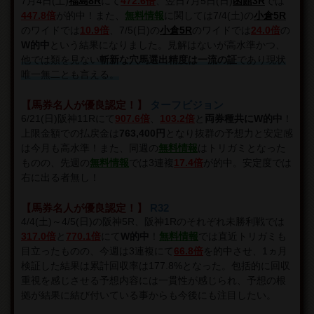
7月4日(土)
福島8R
にて
472.6倍
、翌日7月5日(日)
函館3R
では
447.8倍
が的中！また、
無料情報
に関しては7/4(土)の
小倉5R
のワイドでは
10.9
倍
、7/5(日)の
小倉5R
のワイドでは
24.0
倍
の
W的中
という結果になりました。見解はないが高水準かつ、
他では類を見ない
斬新な穴馬選出精度は一流の証
であり現状
唯一無二とも言える。
【馬券名人が優良認定！】
ターフビジョン
6/21(日)阪神11Rにて
907.6倍
、
103.2倍
と
両券種共にW的中
！
上限金額での払戻金は
763,400円
となり抜群の予想力と安定感
は今月も高水準！また、同週の
無料情報
はトリガミとなった
ものの、先週の
無料情報
では3連複
17.4倍
が的中。安定度では
右に出る者無し！
【馬券名人が優良認定！】
R32
4/4(土)～4/5(日)の阪神5R、阪神1Rのそれぞれ未勝利戦では
317.0倍
と
770.1倍
にて
W的中
！
無料情報
では直近トリガミも
目立ったものの、今週は3連複にて
66.8倍
を的中させ、1ヵ月
検証した結果は累計回収率は177.8%となった。包括的に回収
重視を感じさせる予想内容には一貫性が感じられ、予想の根
拠が結果に結び付いている事からも今後にも注目したい。