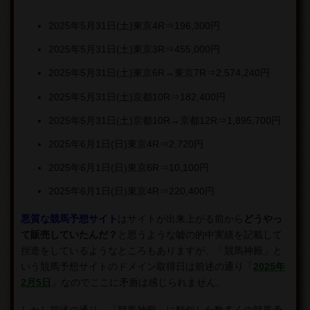
2025年5月31日(土)東京4R⇒196,300円
2025年5月31日(土)東京3R⇒455,000円
2025年5月31日(土)東京6R→東京7R⇒2,574,240
円
2025年5月31日(土)京都10R⇒182,400円
2025年5月31日(土)京都10R→京都12R⇒1,895,700
円
2025年6月1日(日)東京4R⇒2,720円
2025年6月1日(日)東京6R⇒10,100円
2025年6月1日(日)東京4R⇒220,400円
悪質な競馬予想サイト
はサイトが出来上がる前から
どうやっ
て販売していたんだ？
と思うような嘘の的中実績を記載して
捏造をしているようなところもありますが、「競馬神殿」と
いう競馬予想サイトのドメイン取得日は前述の通り「
2025年
2月5
日
」なのでここに矛盾は感じられません。
しかし前述の通り、「競馬神殿」に類似した数多くの競馬予