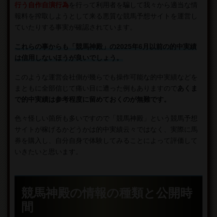
行う自作自演行為
を行って利用者を騙して我々から適当な情
報料を搾取しようとして来る悪質な競馬予想サイトを運営し
ていたりする事実が確認されています。
これらの事からも「競馬神殿」の2025年6月以前の的中実績
は信用しないほうが良いでしょう。
このような運営会社側が幾らでも操作可能な的中実績などを
まともに全部信じて痛い目に遭った例もありますので
あくま
で的中実績は参考程度に留めておくのが無難です。
色々怪しい箇所も多いですので「競馬神殿」という競馬予想
サイトが稼げるかどうかは的中実績云々ではなく、実際に馬
券を購入し、自分自身で体験してみることによって評価して
いきたいと思います。
競馬神殿の情報の種類と公開時
間