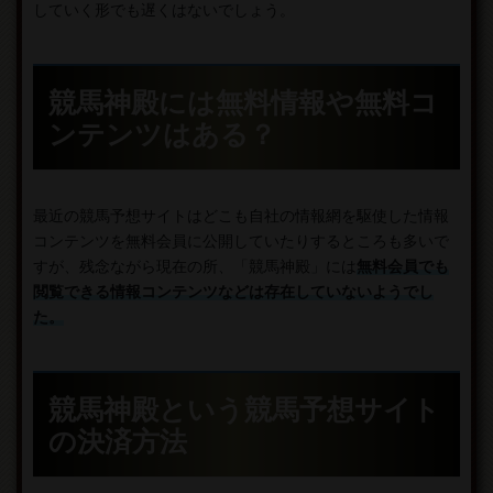
していく形でも遅くはないでしょう
。
競馬神殿には無料情報や無料コ
ンテンツはある？
最近の競馬予想サイトはどこも自社の情報網を駆使した情報
コンテンツを無料会員に公開していたりするところも多いで
すが、残念ながら現在の所、「競馬神殿」には
無料会員でも
閲覧できる情報コンテンツなどは存在していないようでし
た。
競馬神殿という競馬予想サイト
の決済方法