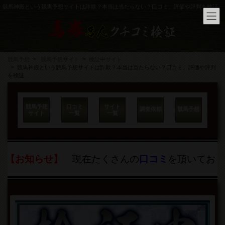
コ
ナ
競馬神殿という競馬予想サイトは詐欺？本当は当たらない？口コミ、評価や評判を検証
ン
ビ
テ
ゲ
ン
ー
ツ
シ
へ
ョ
競馬予想
競馬予想サイト
検証中サイト
ス
ン
競馬神殿という競馬予想サイトは詐欺？本当は当たらない？口コミ、評価や評判
を検証
キ
に
ッ
移
プ
動
競馬予想
口コミ
サイト
調査依頼
競馬予想
サイト
一覧
一覧
せ】
現在たくさんの
口コミ
を頂いておりますが以前