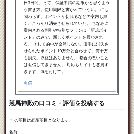
日3日間」って、保証申請の期限かと思うよう
な書き方。使用期限と書かれていない。 にも
関わらず、ポイントが切れるなどの案内も無
く、こっそり消失させられていた。 ちなみに
案内される割引や特別なプランは「新規ポイ
ント」のみで、新しくポイントを買わされ
る。 そして的中が全然しない。勝手に消失さ
せられたポイント10万分と合わせて、何十万
も損失。収益はありません。 都合の悪いこと
は返信してきません。 対応もサイトも悪質す
ぎます、気を付けて。
返信
競馬神殿の口コミ・評価を投稿する
＊
の項目は必須項目となります。
名前