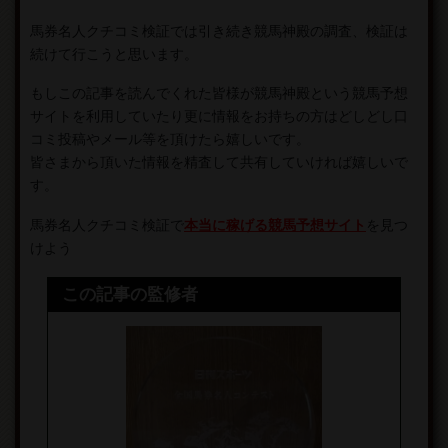
馬券名人クチコミ検証では引き続き競馬神殿の調査、検証は
続けて行こうと思います。
もしこの記事を読んでくれた皆様が競馬神殿という競馬予想
サイトを利用していたり更に情報をお持ちの方はどしどし口
コミ投稿やメール等を頂けたら嬉しいです。
皆さまから頂いた情報を精査して共有していければ嬉しいで
す。
馬券名人クチコミ検証で
本当に稼げる競馬予想サイト
を見つ
けよう
この記事の監修者