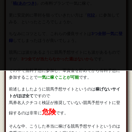
『
暁(あかつき)
』の有料プランで一気に稼ぐ。
更に安定的に帯封を狙っていきたい方は『
R32
』に参加して
みる、といったところでしょうか。
ちなみにコツとして、これらの優良サイトは
3つ全部一気に登
録
してしまったほうが良いでしょう。
競馬には波があるように競馬予想サイトにも波があるもので
すが、
3つ全てが当たらなかった週はないから
です。
その中で無料予想に参加し、軍資金を貯めてから有料予想に
参加することで
一気に稼ぐことが可能
です。
前述しましたように競馬予想サイトというのは
稼げないサイ
トがほぼ全て
ですので
馬券名人クチコミ検証が推奨していない競馬予想サイトに登
危険
録するのは非常に
です。
そんな中、こうした本当に稼げる競馬予想サイトというのは