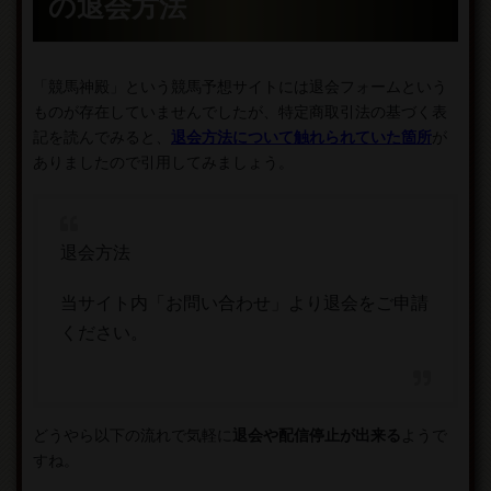
の退会方法
「競馬神殿」という競馬予想サイトには退会フォームという
ものが存在していませんでしたが、特定商取引法の基づく表
記を読んでみると、
退会方法について触れられていた箇所
が
ありましたので引用してみましょう。
退会方法
当サイト内「お問い合わせ」より退会をご申請
ください。
どうやら以下の流れで気軽に
退会や配信停止が出来る
ようで
すね。