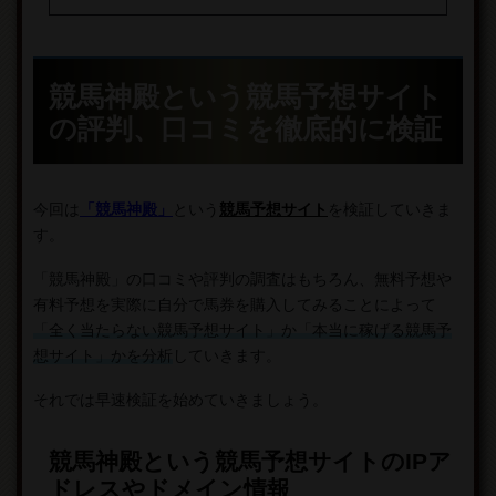
競馬神殿という競馬予想サイト
の評判、口コミを徹底的に検証
今回は
「
競馬神殿
」
という
競馬予想サイト
を検証していきま
す。
「競馬神殿」の口コミや評判の調査はもちろん、無料予想や
有料予想を実際に自分で馬券を購入してみることによって
「全く当たらない競馬予想サイト」か「本当に稼げる競馬予
想サイト」かを分析
していきます。
それでは早速検証を始めていきましょう。
競馬神殿という競馬予想サイトのIPア
ドレスやドメイン情報