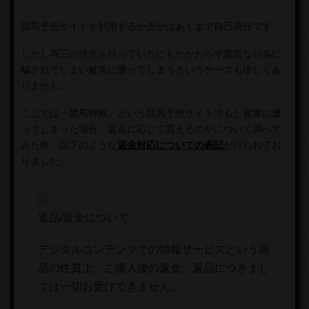
競馬予想サイトを利用するか否かはあくまで自己責任です。
しかし再三の注意を行っていたにもかかわらず悪質な行為に
騙されてしまい被害に遭ってしまうというケースも珍しくあ
りません。
ここでは「競馬神殿」という競馬予想サイトでもし被害に遭
ってしまった場合、返金に応じて貰えるのかについて調べて
みた所、以下のような
返金対応についての表記
が行われてお
りました。
返品/返金について
デジタルコンテンツでの情報サービスという商
品の性質上、ご購入後の返金、返品につきまし
ては一切お受けできません。