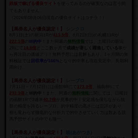
鉄板で稼げる優良サイト
を使ってみるのが確実なのは言う間
でもありません。
（2026年08月06日現在の優良サイトはコチラ！）
【馬券名人が優良認定！】
シンクロ
8月1日(土)の新潟1Rが
413.5倍
、8月2日(日)の札幌11Rが
222.1倍
の
W的中
！また同週の
無料情報
では、土曜日の新潟
2Rにて
14.8倍
とここ数ヶ月で
成績が著しく躍進している
事か
ら再注目の価値アリ！無料予想には見解もあり、1ヶ月間の無
料検証では
回収率が166%
となり的中率も現在安定中。長期利
用向け。
【馬券名人が優良認定！】
レープロ
7月11日～7月12日には函館8Rにて
173.9倍
、福島8Rにて
233.3倍
と
W的中
！また、同週の
無料情報
に関しては、日曜日
の函館1Rで3連単
40.7倍
が見事的中！安定感を保ちながら抜
群の精度を誇るレープロ。的中精度の高さには定評があり、
相も変わらず徹底的な分析力で的中させていく力は数ある競
馬予想サイトの中でも随一。
【馬券名人が優良認定！】
暁(あかつき)