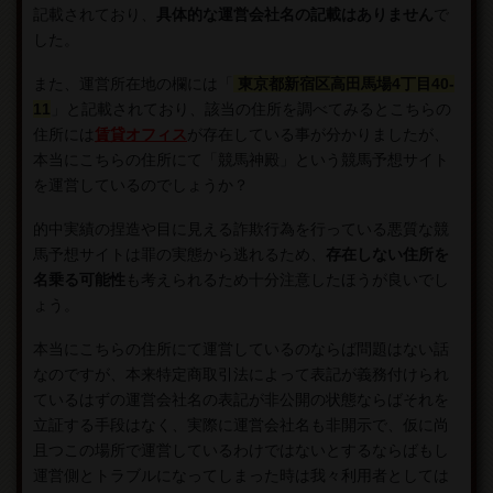
記載されており、
具体的な運営会社名の記載はありません
で
した。
また、運営所在地の欄には「
東京都新宿区高田馬場4丁目40-
11
」と記載されており、該当の住所を調べてみるとこちらの
住所には
賃貸オフィス
が存在している事が分かりましたが、
本当にこちらの住所にて「競馬神殿」という競馬予想サイト
を運営しているのでしょうか？
的中実績の捏造や目に見える詐欺行為を行っている悪質な競
馬予想サイトは罪の実態から逃れるため、
存在しない住所を
名乗る可能性
も考えられるため十分注意したほうが良いでし
ょう。
本当にこちらの住所にて運営しているのならば問題はない話
なのですが、本来特定商取引法によって表記が義務付けられ
ているはずの運営会社名の表記が非公開の状態ならばそれを
立証する手段はなく、実際に運営会社名も非開示で、仮に尚
且つこの場所で運営しているわけではないとするならばもし
運営側とトラブルになってしまった時は我々利用者としては