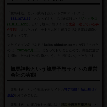
「競馬神殿」という競馬予想サイトのIPアドレスは
「
133.167.8.67
」となっており、以前検証した「
ザ・クラス
(THE CLASS)
」という競馬予想サイトと
完全一致している事
が判明
しましたので、十中八九同じ運営者である事は間違い
なさそうです。
またドメイン名である「
keiba-shinden.com
」が取得された
のは「
2025年2月5
日
」となっておりましたので、実際に運営
を開始したのはそれ以降ということで間違いなさそうです。
競馬神殿という競馬予想サイトの運営
会社の実態
「競馬神殿」という競馬予想サイトの
特定商取引法に基づく
表記
を見てみました。
「競馬神殿」の運営会社の欄には「
競馬神殿運営事務局
」と