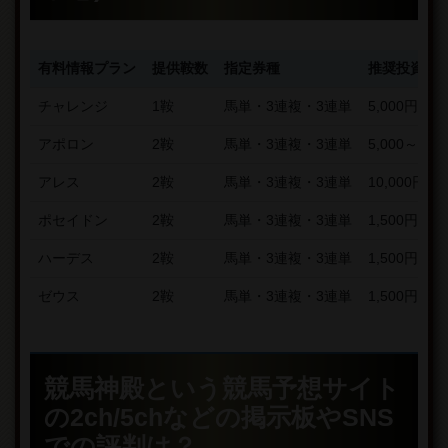
有料情報プラン
提供鞍数
指定券種
推奨投資金
チャレンジ
1鞍
馬単・3連複・3連単
5,000円/1鞍
アポロン
2鞍
馬単・3連複・3連単
5,000～12,
アレス
2鞍
馬単・3連複・3連単
10,000円/1
ポセイドン
2鞍
馬単・3連複・3連単
1,500円/1鞍
ハーデス
2鞍
馬単・3連複・3連単
1,500円/1鞍
ゼウス
2鞍
馬単・3連複・3連単
1,500円/1鞍
競馬神殿という競馬予想サイト
の2ch/5chなどの掲示板やSNS
での評判は？