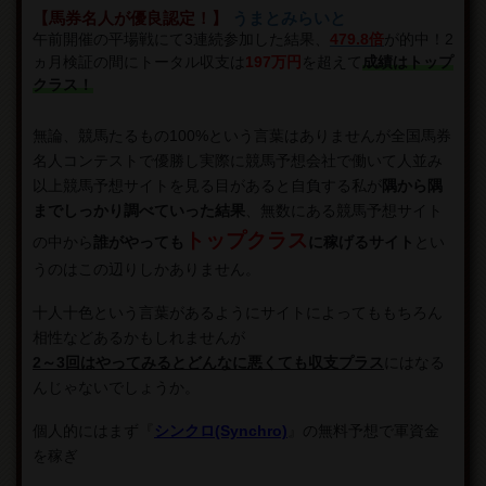
【馬券名人が優良認定！】
うまとみらいと
午前開催の平場戦にて3連続参加した結果、
479.8倍
が的中！2
ヵ月検証の間にトータル収支は
197万円
を超えて
成績はトップ
クラス！
無論、競馬たるもの100%という言葉はありませんが全国馬券
名人コンテストで優勝し実際に競馬予想会社で働いて人並み
以上競馬予想サイトを見る目があると自負する私が
隅から隅
までしっかり調べていった結果
、無数にある競馬予想サイト
トップクラス
の中から
誰がやっても
に稼げるサイト
とい
うのはこの辺りしかありません。
十人十色という言葉があるようにサイトによってももちろん
相性などあるかもしれませんが
2～3回はやってみるとどんなに悪くても収支プラス
にはなる
んじゃないでしょうか。
個人的にはまず『
シンクロ(Synchro)
』の無料予想で軍資金
を稼ぎ