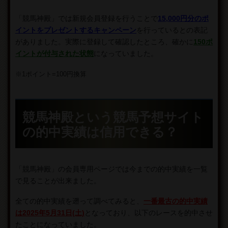
「競馬神殿」では新規会員登録を行うことで
15,000円分のポ
イントをプレゼントするキャンペーン
を行っているとの表記
がありました。実際に登録して確認したところ、確かに
150ポ
イントが付与された状態
になっていました。
※1ポイント=100円換算
競馬神殿という競馬予想サイト
の的中実績は信用できる？
「競馬神殿」の会員専用ページでは今までの的中実績を一覧
で見ることが出来ました。
全ての的中実績を遡って調べてみると、
一番最古の的中実績
は2025年5月31日(土)
となっており、以下のレースを的中させ
たことになっていました。