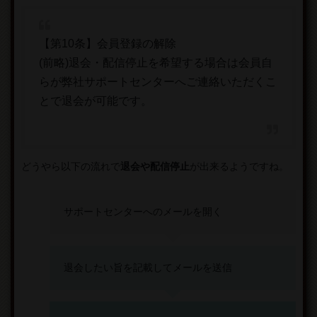
【第10条】会員登録の解除
(前略)退会・配信停止を希望する場合は会員自
らが弊社サポートセンターへご連絡いただくこ
とで退会が可能です。
どうやら以下の流れで
退会や配信停止
が出来るようですね。
サポートセンターへのメールを開く
退会したい旨を記載してメールを送信