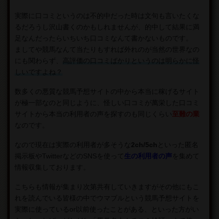
実際に口コミというのは不的中だった時は文句も言いたくな
るだろうし沢山書くのかもしれませんが、的中して結果に満
足なんだったらいちいち口コミなんて書かないものです。
ましてや競馬なんて当たりもすれば外れのが当然の世界なの
にも関わらず、
高評価の口コミばかりというのは明らかに怪
しいですよね？
数多くの悪質な競馬予想サイトの中から本当に稼げるサイト
が極一部なのと同じように、怪しい口コミが萬栄した口コミ
サイトから本当の利用者の声を探すのも同じくらい
至難の業
なのです。
なので現在は実際の利用者が多そうな
2ch/5ch
といった匿名
掲示板やTwitterなどのSNSを使って
生の利用者の声
を集めて
情報収集しております。
こちらも情報が集まり次第共有していきますがその他にもこ
れを読んでいる皆様の中でウマブルという競馬予想サイトを
実際に使っているor以前使ったことがある、といった方がい