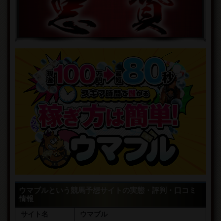
ウマブルという競馬予想サイトの実態・評判・口コミ
情報
サイト名
ウマブル