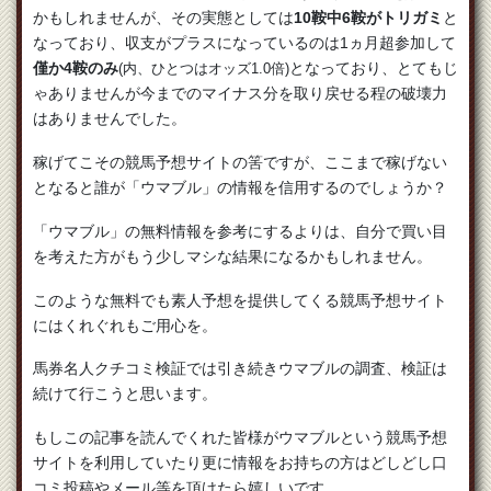
かもしれませんが、その実態としては
10鞍中6鞍がトリガミ
と
なっており、収支がプラスになっているのは1ヵ月超参加して
僅か4鞍のみ
となっており、とてもじ
(内、ひとつはオッズ1.0倍)
ゃありませんが今までのマイナス分を取り戻せる程の破壊力
はありませんでした。
稼げてこその競馬予想サイトの筈ですが、ここまで稼げない
となると誰が「ウマブル」の情報を信用するのでしょうか？
「ウマブル」の無料情報を参考にするよりは、自分で買い目
を考えた方がもう少しマシな結果になるかもしれません。
このような無料でも素人予想を提供してくる競馬予想サイト
にはくれぐれもご用心を。
馬券名人クチコミ検証では引き続きウマブルの調査、検証は
続けて行こうと思います。
もしこの記事を読んでくれた皆様がウマブルという競馬予想
サイトを利用していたり更に情報をお持ちの方はどしどし口
コミ投稿やメール等を頂けたら嬉しいです。