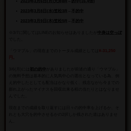
2023年3月6日(月)大井8R
→
的中(16.4倍)
2023年3月8日(水)笠松3R
→
不的中
2023年3月9日(木)笠松5R
→
不的中
※3/7に関してはLINEのお知らせはありましたが
中身は空っぽ
でした。
「ウマブル」の現在までのトータル成績としては
¥-31
,250
円。
3/6(月)には
初の的中
がありましたが前述の通り「ウマブル」
の無料予想は基本的に人気馬中心の選出となっている為、例
え的中したとしても配当はかなり低く、残念ながら今までの
膨れ上がったマイナスを回収出来る程の当たりとはなりませ
んでした。
現在までの成績を取り返すには日々の的中率を上げるか、そ
れとも大穴を的中させるかの2択しか残された道はありませ
ん。