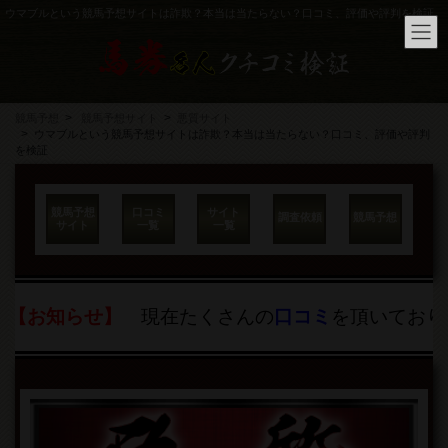
コ
ナ
ウマブルという競馬予想サイトは詐欺？本当は当たらない？口コミ、評価や評判を検証
ン
ビ
テ
ゲ
ン
ー
ツ
シ
へ
ョ
競馬予想
競馬予想サイト
悪質サイト
ス
ン
ウマブルという競馬予想サイトは詐欺？本当は当たらない？口コミ、評価や評判
を検証
キ
に
ッ
移
プ
動
競馬予想
口コミ
サイト
調査依頼
競馬予想
サイト
一覧
一覧
せ】
現在たくさんの
口コミ
を頂いておりますが以前