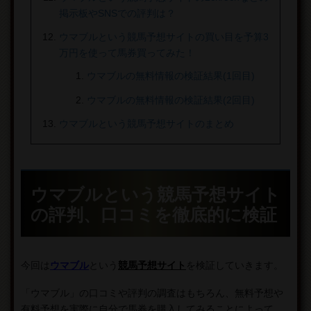
掲示板やSNSでの評判は？
ウマブルという競馬予想サイトの買い目を予算3
万円を使って馬券買ってみた！
ウマブルの無料情報の検証結果(1回目)
ウマブルの無料情報の検証結果(2回目)
ウマブルという競馬予想サイトのまとめ
ウマブルという競馬予想サイト
の評判、口コミを徹底的に検証
今回は
ウマブル
という
競馬予想サイト
を検証していきます。
「ウマブル」の口コミや評判の調査はもちろん、無料予想や
有料予想を実際に自分で馬券を購入してみることによって