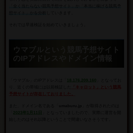
「全く当たらない競馬予想サイト」か「本当に稼げる競馬予
想サイト」かを分析
していきます。
それでは早速検証を始めていきましょう。
ウマブルという競馬予想サイト
のIPアドレスやドメイン情報
「ウマブル」のIPアドレスは「
18.176.209.160
」となってお
り、近くの帯域には以前検証した
「キャロット」という競馬
予想サイトが存在しておりました。
また、ドメイン名である「
umaburu.jp
」が取得されたのは
「
2023年1月11日
」となっていましたので、実際に運営を開
始したのはそれ以降ということで間違いなさそうです。