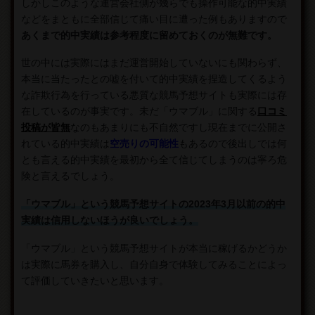
しかしこのような運営会社側が幾らでも操作可能な的中実績
などをまともに全部信じて痛い目に遭った例もありますので
あくまで的中実績は参考程度に留めておくのが無難です。
世の中には実際にはまだ運営開始していないにも関わらず、
本当に当たったとの嘘を付いて的中実績を捏造してくるよう
な詐欺行為を行っている悪質な競馬予想サイトも実際には存
在しているのが事実です。未だ「ウマブル」に関する
口コミ
投稿が皆無
なのもあまりにも不自然ですし現在までに公開さ
れている的中実績は
空売りの可能性
もあるので後出しでは何
とも言える的中実績を最初から全て信じてしまうのは寧ろ危
険と言えるでしょう。
「ウマブル」という競馬予想サイトの2023年3月以前の的中
実績は信用しないほうが良いでしょう。
「ウマブル」という競馬予想サイトが本当に稼げるかどうか
は実際に馬券を購入し、自分自身で体験してみることによっ
て評価していきたいと思います。