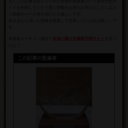
もしこの記事を読んでくれた皆様が馬貴族という競馬予想サ
イトを利用していたり更に情報をお持ちの方はどしどし口コ
ミ投稿やメール等を頂けたら嬉しいです。
皆さまから頂いた情報を精査して共有していければ嬉しいで
す。
馬券名人クチコミ検証で
本当に稼げる競馬予想サイト
を見つ
けよう
この記事の監修者