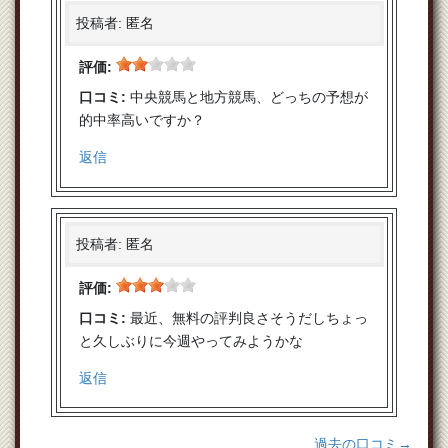
投稿者: 匿名
評価:
口コミ:
中央競馬と地方競馬、どっちの予想が
的中率高いですか？
返信
投稿者: 匿名
評価:
口コミ:
最近、無料の評判良さそうだしちょっ
と久しぶりに今週やってみようかな
返信
過去の口コミ→