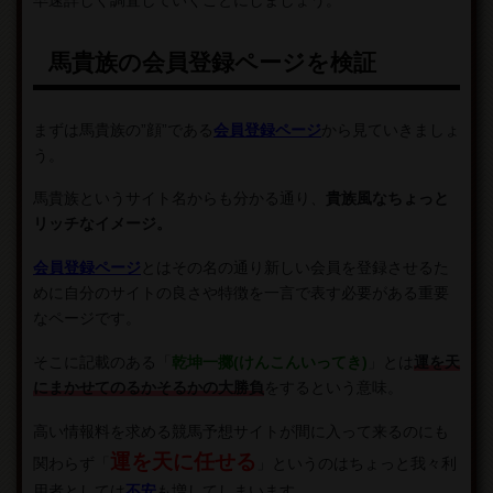
早速詳しく調査していくことにしましょう。
馬貴族の会員登録ページを検証
まずは馬貴族の”顔”である
会員登録ページ
から見ていきましょ
う。
馬貴族というサイト名からも分かる通り、
貴族風なちょっと
リッチなイメージ。
会員登録ページ
とはその名の通り新しい会員を登録させるた
めに自分のサイトの良さや特徴を一言で表す必要がある重要
なページです。
そこに記載のある「
乾坤一擲(けんこんいってき)
」とは
運を天
にまかせてのるかそるかの大勝負
をするという意味。
高い情報料を求める競馬予想サイトが間に入って来るのにも
運を天に任せる
関わらず「
」というのはちょっと我々利
用者としては
不安
も増してしまいます。