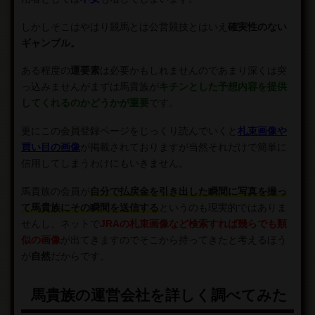
しかしそこはやはり競馬とは公営競技とはいえ
確実性のない
ギャンブル。
ある程度の
運要素
は必要かもしれませんのであまり深くは突
っ込みませんがまずは馬貴族が
キチンとした予想内容を提供
してくれるのかどうかが重要
です。
更にこの会員登録ページをじっくり読んでいくと
札束画像や
買い目の画像
が掲載されておりますが当然それだけで簡単に
信用してしまうわけにもいきません。
馬貴族の会員が
自分で払戻金を引き出した瞬間に写真を撮っ
て馬貴族にその瞬間を送信する
というのも現実的ではありま
せんし、ネットで
JRAの札束画像など検索すれば幾らでも類
似の画像
が出てきますのでそこから持ってきたと考えるほう
が
自然
だからです。
馬貴族の運営会社を詳しく調べてみた