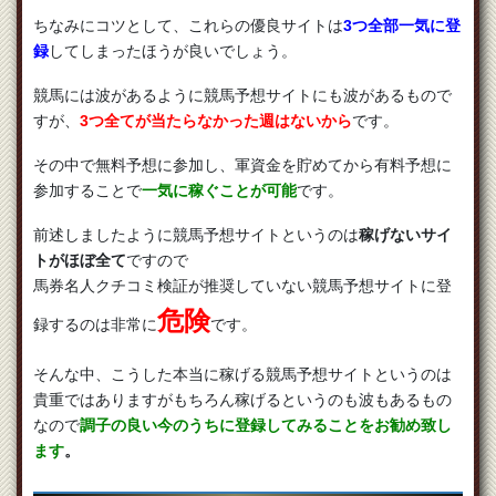
ちなみにコツとして、これらの優良サイトは
3つ全部一気に登
録
してしまったほうが良いでしょう。
競馬には波があるように競馬予想サイトにも波があるもので
すが、
3つ全てが当たらなかった週はないから
です。
その中で無料予想に参加し、軍資金を貯めてから有料予想に
参加することで
一気に稼ぐことが可能
です。
前述しましたように競馬予想サイトというのは
稼げないサイ
トがほぼ全て
ですので
馬券名人クチコミ検証が推奨していない競馬予想サイトに登
危険
録するのは非常に
です。
そんな中、こうした本当に稼げる競馬予想サイトというのは
貴重ではありますがもちろん稼げるというのも波もあるもの
なので
調子の良い今のうちに登録してみることをお勧め致し
ます
。