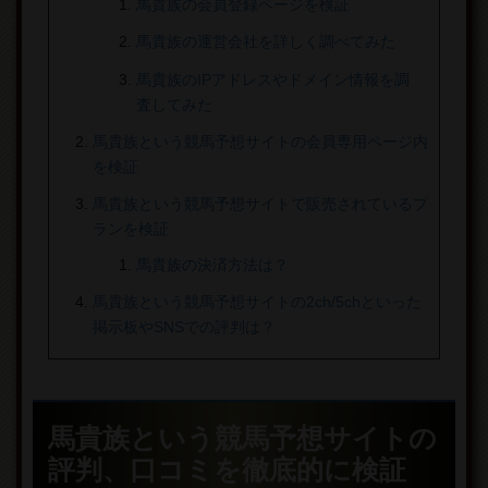
馬貴族の会員登録ページを検証
馬貴族の運営会社を詳しく調べてみた
馬貴族のIPアドレスやドメイン情報を調
査してみた
馬貴族という競馬予想サイトの会員専用ページ内
を検証
馬貴族という競馬予想サイトで販売されているプ
ランを検証
馬貴族の決済方法は？
馬貴族という競馬予想サイトの2ch/5chといった
掲示板やSNSでの評判は？
馬貴族という競馬予想サイトの
評判、口コミを徹底的に検証