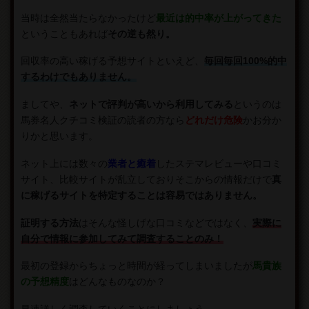
当時は全然当たらなかったけど
最近は的中率が上がってきた
ということもあれば
その逆も然り。
回収率の高い稼げる予想サイトといえど、
毎回毎回100%的中
するわけでもありません。
ましてや、
ネットで評判が高いから利用してみる
というのは
馬券名人クチコミ検証の読者の方なら
どれだけ危険
かお分か
りかと思います。
ネット上には数々の
業者と癒着
したステマレビューや口コミ
サイト、比較サイトが乱立しており
そこからの情報だけで
真
に稼げるサイトを特定することは容易ではありません。
証明する方法
はそんな怪しげな口コミなどではなく、
実際に
自分で情報に参加してみて調査することのみ！
最初の登録からちょっと時間が経ってしまいましたが
馬貴族
の予想精度
はどんなものなのか？