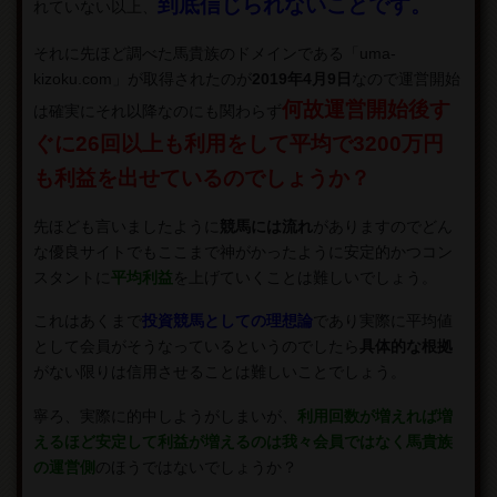
到底信じられないことです。
れていない以上、
それに先ほど調べた馬貴族のドメインである「uma-
kizoku.com」が取得されたのが
2019年4月9日
なので運営開始
何故運営開始後す
は確実にそれ以降なのにも関わらず
ぐに26回以上も利用をして平均で3200万円
も利益を出せているのでしょうか？
先ほども言いましたように
競馬には流れ
がありますのでどん
な優良サイトでもここまで神がかったように安定的かつコン
スタントに
平均利益
を上げていくことは難しいでしょう。
これはあくまで
投資競馬としての理想論
であり実際に平均値
として会員がそうなっているというのでしたら
具体的な根拠
がない限りは信用させることは難しいことでしょう。
寧ろ、実際に的中しようがしまいが、
利用回数が増えれば増
えるほど安定して利益が増えるのは我々会員ではなく馬貴族
の運営側
のほうではないでしょうか？