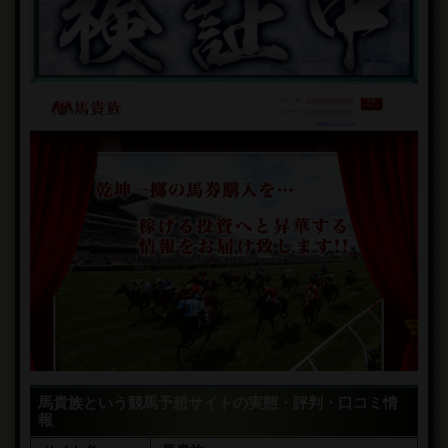
馬貴族という競馬予想サイトの実態・評判・口コミ情
報