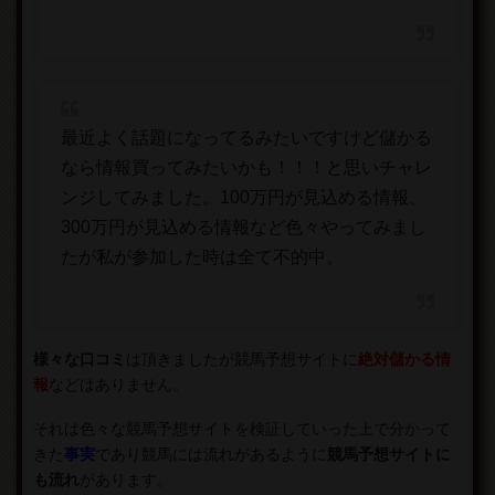
最近よく話題になってるみたいですけど儲かる
なら情報買ってみたいかも！！！と思いチャレ
ンジしてみました。
100万円が見込める情報、
300万円が見込める情報など色々やってみまし
たが私が参加した時は全て不的中。
様々な口コミ
は頂きましたが競馬予想サイトに
絶対儲かる情
報
などはありません。
それは色々な競馬予想サイトを検証していった上で分かって
きた
事実
であり
競馬には流れがあるように
競馬予想サイトに
も流れ
があります。