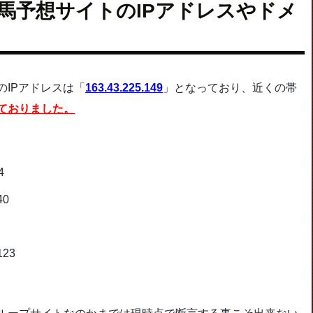
馬予想サイトのIPアドレスやドメ
IPアドレスは「
163.43.225.149
」となっており、近くの帯
ておりました。
4
4
40
123