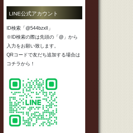
LINE公式アカウント
ID検索「@544bzxll」
※ID検索の際は先頭の「@」から
入力をお願い致します。
QRコードで友だち追加する場合は
コチラから！