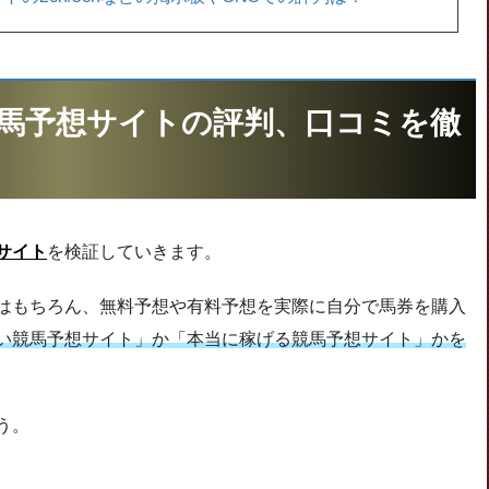
馬予想サイトの評判、口コミを徹
サイト
を検証していきます。
はもちろん、無料予想や有料予想を実際に自分で馬券を購入
い競馬予想サイト」か「本当に稼げる競馬予想サイト」かを
う。