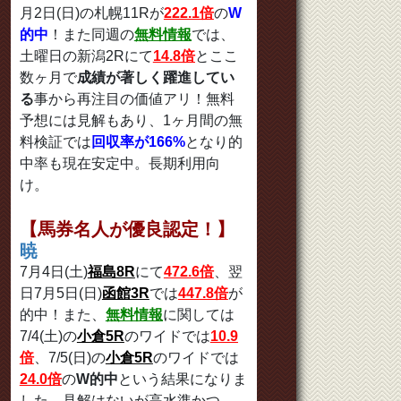
月2日(日)の札幌11Rが
222.1倍
の
W
的中
！また同週の
無料情報
では、
土曜日の新潟2Rにて
14.8倍
とここ
数ヶ月で
成績が著しく躍進してい
る
事から再注目の価値アリ！無料
予想には見解もあり、1ヶ月間の無
料検証では
回収率が166%
となり的
中率も現在安定中。長期利用向
け。
【馬券名人が優良認定！】
暁
7月4日(土)
福島8R
にて
472.6倍
、翌
日7月5日(日)
函館3R
では
447.8倍
が
的中！また、
無料情報
に関しては
7/4(土)の
小倉5R
のワイドでは
10.9
倍
、7/5(日)の
小倉5R
のワイドでは
24.0
倍
の
W的中
という結果になりま
した。見解はないが高水準かつ、