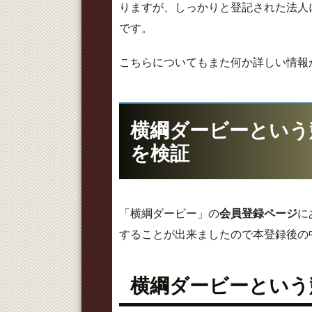
りますが、しっかりと登記された法人
です。
こちらについてもまた何か詳しい情報
横綱ダービーという
を検証
「横綱ダービー」の
会員登録ページ
に
することが出来ましたので本登録後の
横綱ダービーという