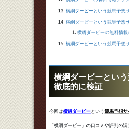
横綱ダービーという競馬予想サイ
横綱ダービーという競馬予想
横綱ダービーの無料情報
横綱ダービーという競馬予想
横綱ダービーという
徹底的に検証
今回は
横綱ダービー
という
競馬予想サ
「横綱ダービー」の口コミや評判の調