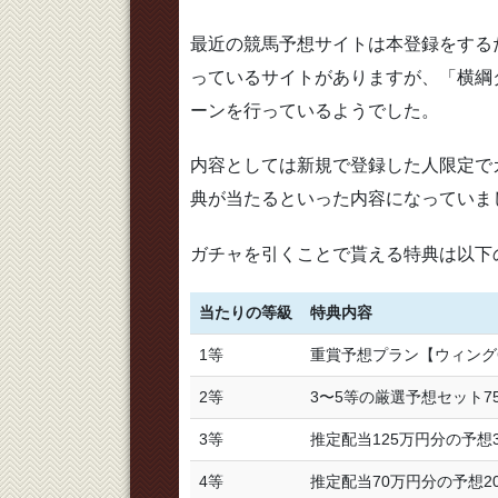
最近の競馬予想サイトは本登録をする
っているサイトがありますが、「横綱
ーンを行っているようでした。
内容としては新規で登録した人限定で
典が当たるといった内容になっていま
ガチャを引くことで貰える特典は以下
当たりの等級
特典内容
1等
重賞予想プラン【ウィング
2等
3〜5等の厳選予想セット75
3等
推定配当125万円分の予想3
4等
推定配当70万円分の予想20