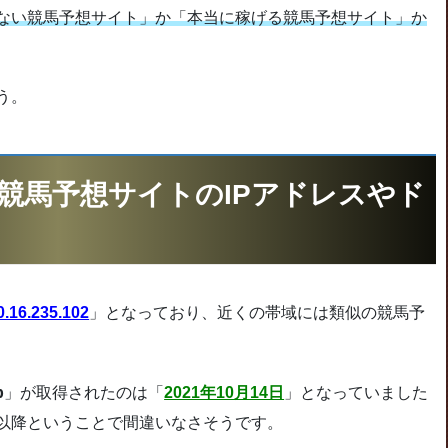
ない競馬予想サイト」か「本当に稼げる競馬予想サイト」か
う。
競馬予想サイトのIPアドレスやド
0.16.235.102
」となっており、近くの帯域には類似の競馬予
p
」が取得されたのは「
2021年10月14日
」となっていました
以降ということで間違いなさそうです。