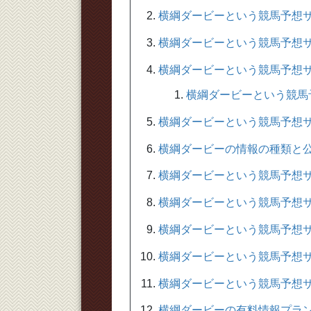
横綱ダービーという競馬予想サ
横綱ダービーという競馬予想
横綱ダービーという競馬予想
横綱ダービーという競馬
横綱ダービーという競馬予想
横綱ダービーの情報の種類と
横綱ダービーという競馬予想
横綱ダービーという競馬予想
横綱ダービーという競馬予想
横綱ダービーという競馬予想
横綱ダービーという競馬予想
横綱ダービーの有料情報プラ