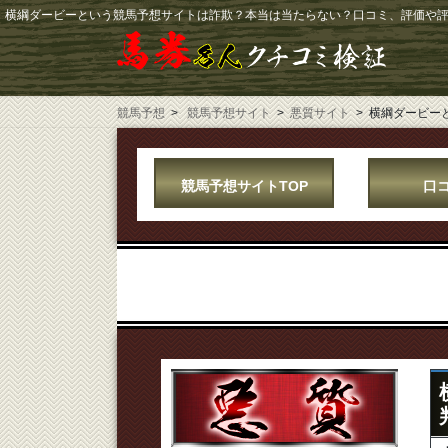
コ
ナ
横綱ダービーという競馬予想サイトは詐欺？本当は当たらない？口コミ、評価や
ン
ビ
テ
ゲ
ン
ー
ツ
シ
競馬予想
競馬予想サイト
悪質サイト
横綱ダービー
へ
ョ
ス
ン
キ
に
競馬予想サイトTOP
口
ッ
移
プ
動