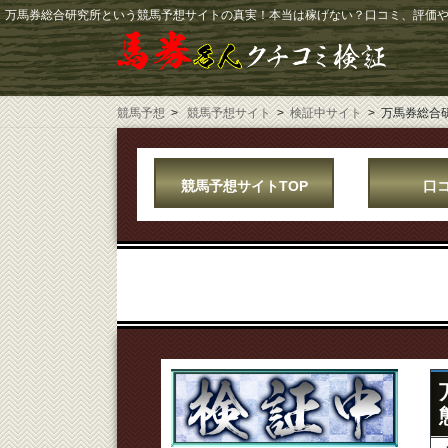
コ
ナ
万馬券総合研究所という競馬予想サイトの真実！本当は稼げない？口コミ、評価
ン
ビ
テ
ゲ
ン
ー
ツ
シ
競馬予想
競馬予想サイト
検証中サイト
万馬券総合
へ
ョ
ス
ン
キ
に
競馬予想サイトTOP
口
ッ
移
プ
動