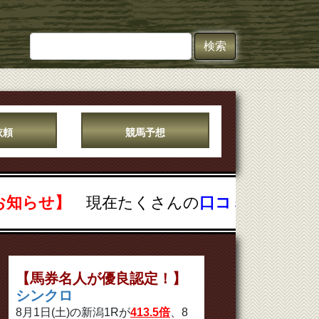
依頼
競馬予想
知らせ】
現在たくさんの
口コミ
を頂いてお
【馬券名人が優良認定！】
シンクロ
8月1日(土)の新潟1Rが
413.5倍
、8