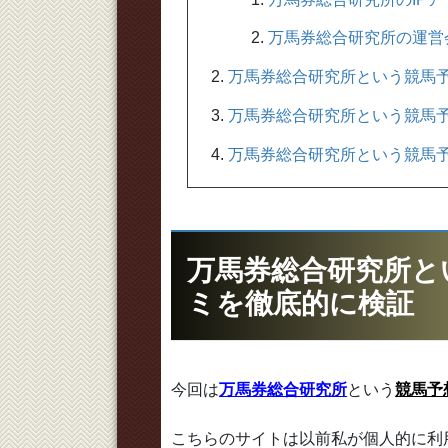
万馬券総合研究所の運営
万馬券総合研究所という競馬
万馬券総合研究所という競馬
万馬券総合研究所という競馬予想
万馬券総合研究所と
ミを徹底的に検証
今回は
万馬券総合研究所
という
競馬予
こちらのサイトは以前私が個人的に利