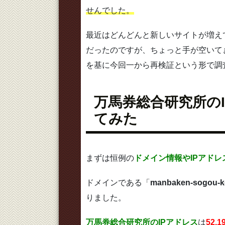
せんでした。
最近はどんどんと新しいサイトが増え
だったのですが、
ちょっと手が空いて
を基に今回一から再検証という形で調
万馬券総合研究所の
てみた
まずは恒例の
ドメイン情報やIPアドレ
ドメインである「
manbaken-sogou-ke
りました。
万馬券総合研究所のIPアドレス
は
52.1