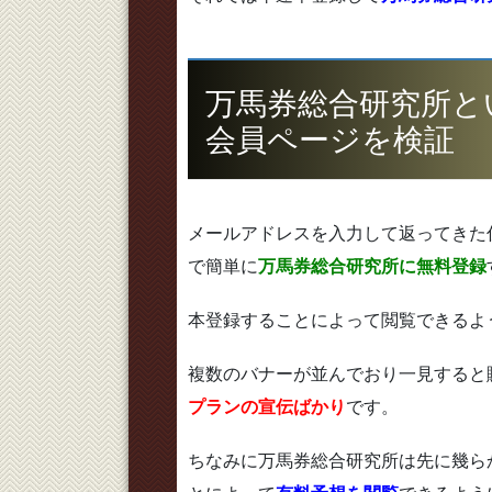
万馬券総合研究所と
会員ページを検証
メールアドレスを入力して返ってきた
で
簡単に
万馬券総合研究所に無料登録
本登録することによって閲覧できるよ
複数のバナーが並んでおり一見すると
プランの宣伝ばかり
です。
ちなみに万馬券総合研究所は先に幾ら