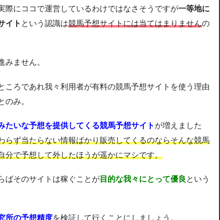
実際にココで運営しているわけではなさそうですが
一等地に
サイト
という認識は
競馬予想サイトには当てはまりません
の
進みません。
ところであれ
我々利用者が有料の競馬予想サイトを使う理由
とのみ。
みたいな予想を提供してくる競馬予想サイト
が増えました
わらず当たらない情報ばかり販売してくるのなら
そんな競馬
自分で予想して外したほうが遥かにマシです。
らばそのサイトは稼ぐことが
目的な我々にとって優良
という
究所の予想精度
を検証して行くことにしましょう。