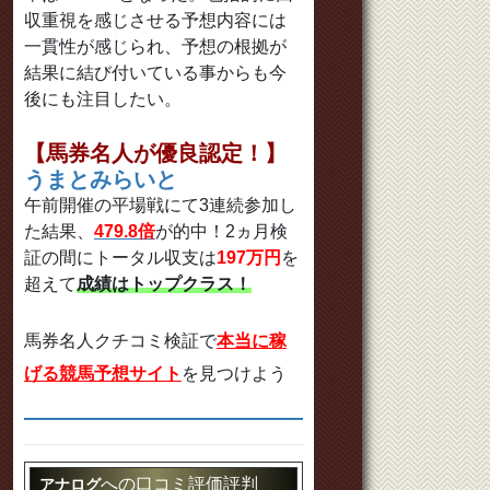
収重視を感じさせる予想内容には
一貫性が感じられ、予想の根拠が
結果に結び付いている事からも今
後にも注目したい。
【馬券名人が優良認定！】
うまとみらいと
午前開催の平場戦にて3連続参加し
た結果、
479.8倍
が的中！2ヵ月検
証の間にトータル収支は
197万円
を
超えて
成績はトップクラス！
馬券名人クチコミ検証で
本当に稼
げる競馬予想サイト
を見つけよう
への口コミ評価評判
アナログ