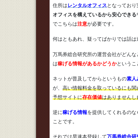
住所は
レンタルオフィス
となっており
オフィスを構えているから安心できる
でこちらは
注意
が必要です。
何はともあれ、疑ってばかりでは話は
万馬券総合研究所の運営会社がどんな
は
稼げる情報があるかどうか
というこ
ネットが普及してからというもの
素人
が、
高い情報料金を取っているにも関
予想サイトに
存在価値
はありませんし
逆に
稼げる情報
を提供してくれるのな
ことです。
それでは早速本登録して
万馬券総合研