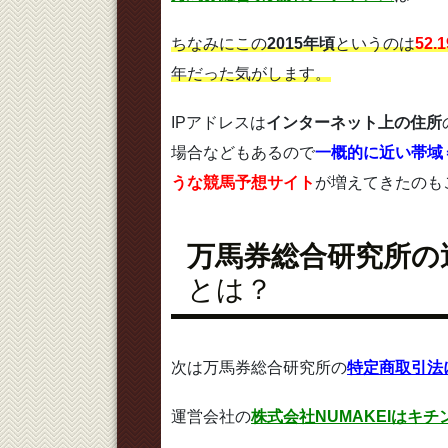
ちなみにこの
2015年頃
というのは
52.
年だった気がします。
IPアドレスは
インターネット上の住所
場合などもあるので
一概的に近い帯域
うな競馬予想サイト
が増えてきたのも
万馬券総合研究所の
とは？
次は万馬券総合研究所の
特定商取引法
運営会社の
株式会社NUMAKEIはキ