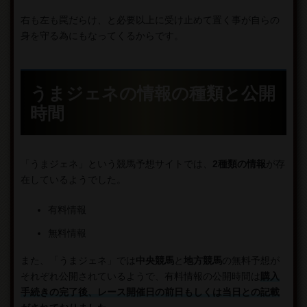
右も左も罠だらけ、と必要以上に受け止めて置く事が自らの
身を守る為にもなってくるからです。
うまジェネの情報の種類と公開
時間
「うまジェネ」という競馬予想サイトでは、
2種類の情報
が存
在しているようでした。
有料情報
無料情報
また、「うまジェネ」では
中央競馬
と
地方競馬
の無料予想が
それぞれ公開されているようで、有料情報の公開時間は
購
入
手続きの完了後、
レース開催日の前日もしくは当日との記載