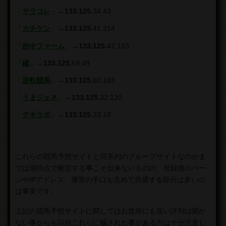
「
サラコレ
」→
133.125.
34.43
「
カチケン
」→
133.125.
41.214
「
的中ファーム
」→
133.125.
42.163
「
縁
」→
133.125.
59.49
「
逆転競馬
」→
133.125.
60.183
「
うまジェネ
」→
133.125.
32.120
「
テキラボ
」→
133.125.
33.18
これらの競馬予想サイトと同系列のグループサイトなのかま
では現時点で断定する事こそ出来ないものの、登録後のペー
ジやIPアドレス、運営の手口も含めて共通する部分は多いの
は事実です。
上記の競馬予想サイトに関してはお世辞にも良い評判は聞か
ない事からも以前これらに騙された事がある方は十分注意し