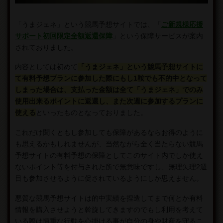
「うまジェネ」という競馬予想サイトでは、「
ご新規様応援
サポート初回限定全額返還保障
」という保障サービスが案内
されておりました。
内容としては初めて
「うまジェネ」という競馬予想サイトに
て有料予想プランに参加した際にもし1鞍でも不的中となって
しまった場合は、支払った金額は全て「うまジェネ」でのみ
使用出来るポイントに返還し、また次週に参加するプランに
使える
といったものとなっておりました。
これだけ聞くともし参加しても保障があるならお得のように
も思えるかもしれませんが、当然ながら全く当たらない競馬
予想サイトの有料予想の保障としてこのサイト内でしか使え
ないポイント等を付与された所で無意味ですし、無理矢理2週
目も参加させるように促されているようにしか思えません。
悪質な競馬予想サイトは的中実績を捏造してまで何とか有料
情報を購入させようと斡旋してきますのでもし利用を考えて
いる際は慎重な行動を心掛ける事が自分の身や財産を守るこ