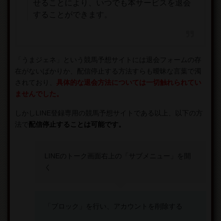
せることにより、いつでも本サービスを退会
することができます。
「うまジェネ」という競馬予想サイトには退会フォームの存
在がないばかりか、配信停止する方法すらも曖昧な言葉で濁
されており、
具体的な退会方法については一切触れられてい
ませんでした。
しかしLINE登録専用の競馬予想サイトである以上、以下の方
法で
配信停止することは可能です。
LINEのトーク画面右上の「サブメニュー」を開
く
「ブロック」を行い、アカウントを削除する