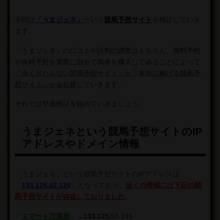
今回は
「
うまジェネ」
という
競馬予想サイト
を検証していき
ます。
「うまジェネ」の口コミや評判の調査はもちろん、無料予想
や有料予想を実際に自分で馬券を購入してみることによって
「全く当たらない競馬予想サイト」か「本当に稼げる競馬予
想サイト」かを分析
していきます。
それでは早速検証を始めていきましょう。
うまジェネという競馬予想サイトのIP
アドレスやドメイン情報
「うまジェネ」という競馬予想サイトのIPアドレスは
「
133.125.32.120
」となっており、
近くの帯域には下記の競
馬予想サイトが存在しておりました
。
「
スマート万馬券
」
→133.125.
55.145