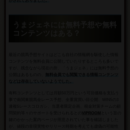
がされておりました。
うまジェネには無料予想や無料
コンテンツはある？
最近の競馬予想サイトはどこも自社の情報網を駆使した情報
コンテンツを無料会員に公開していたりするところも多いで
すが、残念ながら現在の所、「うまジェネ」には無料予想の
公開はあるものの、
無料会員でも閲覧できる情報コンテンツ
などは存在していないようでした。
有料コンテンツとしては月額50万円という可坊価格を支払う
事で南関東競馬全レース予想、全重賞買い目公開、WIN5の3
連複5レースコロガシ、当選者限定企画、税金対策チームの顧
問契約等々のサポートを受けられるとの
VIPROOM
という旨の
鍵のかかった案内ページが用意されていた事を確認しました
が、値段の非現実性やリリース時期を考えても虚偽の可能性