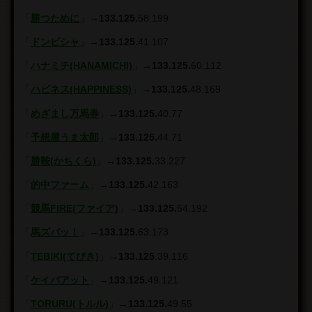
「
勝つために
」
→133.125.
58.199
「
ドンピシャ
」
→133.125.
41.107
「
ハナミチ(HANAMICHI)
」
→133.125.
60.112
「
ハピネス(HAPPINESS)
」
→133.125.
48.169
「
めざまし万馬券
」
→133.125.
40.77
「
予想屋うま太郎
」
→133.125.
44.71
「
勝鞍(かちくら)
」
→133.125.
33.227
「
的中ファーム
」
→133.125.
42.163
「
競馬FIRE(ファイア)
」
→133.125.
54.192
「
馬ズバッ！
」
→133.125.
63.173
「
TEBIKI(てびき)
」
→133.125
.39.116
「
ケイバアット
」→
133.125.
49.121
「
TORURU(トルル)
」→
133.125.
49.55