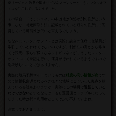
※リージャス 渋谷公園通りビジネスセンターというレンタルオフ
ィスを利用しているようでした。
その場合、「うまジェネ」の本拠地は何処か別の住所という
事になり、特定商取引法に記載されている通りの住所にて運
営している可能性は低いと言えるでしょう。
ちなみにレンタルオフィスとは実際に該当の住所に従業員が
常駐しているわけではないのですが、利便性の高さから昨今
では競馬に限らず様々なネットビジネスがこうしたレンタル
オフィスにて登記を行い、運営が行われているようですので
別段珍しいことではありません。
実際に競馬予想サイトというものは
精度の高い情報が命
です
ので情報収集源となるべき様々な地域にこういった拠点を構
えている会社もありますが、実際に
この場所で運営している
わけではない
とするならば、もし運営側とトラブルになって
しまった時は我々利用者としては少し不安ですよね。
注意しておきましょう。