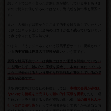
想サイトではそう言った詐欺行為が横行している事もありま
すので簡単に信じ切るのではなく、警戒感を持つ事も重要で
す。
また、人知れず以前からここまで的中を繰り返していたとい
う割にはネット上には
当時の口コミが全く残っていない
とい
う点は余りにも不自然です。
つまり、「うまジェネ」という競馬予想サイトに掲載されて
いる
的中実績は捏造の可能性が高い
という事です。
悪質な競馬予想サイトは実際にはまだ運営を開始していない
にも関わらず、嘘の的中実績を捏造し、本当に当たっている
ように見せかけるという卑劣な詐欺行為が蔓延しているので
注意が必要です。
典型的な競馬詐欺会社の特徴としては、
本物の会員が存在し
ない内から情報を空売りして嘘の的中実績を掲載
したり、運
営側のサクラと思える人物が複数の掲示板に
嘘の書き込みを
行う自作自演行為
を行って利用者を騙して我々から適当な情