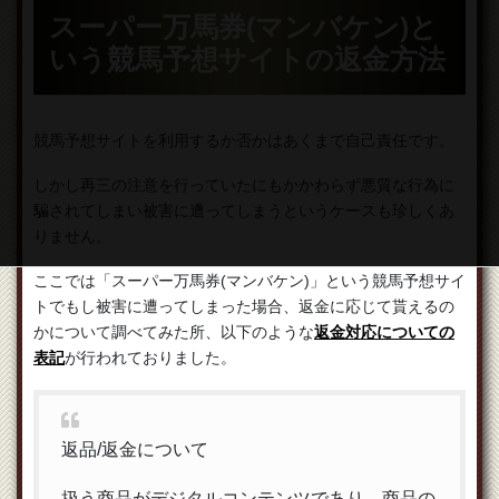
スーパー万馬券(マンバケン)と
いう競馬予想サイトの返金方法
競馬予想サイトを利用するか否かはあくまで自己責任です。
しかし再三の注意を行っていたにもかかわらず悪質な行為に
騙されてしまい被害に遭ってしまうというケースも珍しくあ
りません。
ここでは「スーパー万馬券(マンバケン)」という競馬予想サイ
トでもし被害に遭ってしまった場合、返金に応じて貰えるの
かについて調べてみた所、以下のような
返金対応についての
表記
が行われておりました。
返品/返金について
扱う商品がデジタルコンテンツであり、商品の