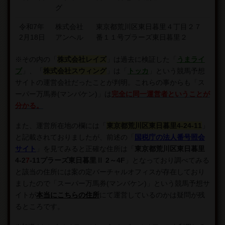
グ
令和7年
株式会社
東京都荒川区東日暮里４丁目２７
2月18日
アンヘル
番１１号プラーズ東日暮里２
※その内の「
株式会社レイズ
」は過去に検証した「
うまライ
ブ
」、「
株式会社スウィング
」は「
トッカ
」という競馬予想
サイトの運営会社だったことが判明。これらの事からも「ス
ーパー万馬券(マンバケン)」は
完全に同一運営者ということが
分かる。
また、運営所在地の欄には「
東京都荒川区東日暮里4-24-11
」
と記載されておりましたが、前述の「
国税庁の法人番号照会
サイト
」を見てみると正確な住所は「
東京都荒川区東日暮里
4-2
7
-11プラーズ東日暮里Ⅱ 2～4F
」となっており調べてみる
と該当の住所には案の定バーチャルオフィスが存在しており
ましたので「スーパー万馬券(マンバケン)」という競馬予想サ
イトが
本当にこちらの住所
にて運営しているのかは疑問が残
るところです。