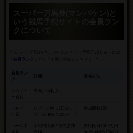
スーパー万馬券(マンバケン)と
いう競馬予想サイトの会員ラン
クについて
「スーパー万馬券(マンバケン)」という競馬予想サイトには
「
会員ランク
」という制度が存在しておりました。
会員ラン
詳細
昇格方法
ク
エコノミ
専属担当制度。
-
ー会員
シルバー
ログイン時に1日10チッ
参加回数1回
会員
プ。参加毎に200チップ
ゴールド
予約制情報の優先参加
獲得配当1000万円
会員
権利
or 参加回数10回以