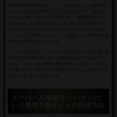
無料で閲覧出来る情報コンテンツが全く存在しない競馬予想
サイトよりかは勿論幾段かマシかとも思えますが、残念なが
らこれらに関してはどれも情報量が薄く、情報精度の高さを
感じられるような内容では無かったと思えた事も事実です。
少なくとも現時点ではこちらのコンテンツについてはわざわ
ざ「スーパー万馬券(マンバケン)」に登録してまで閲覧する程
の価値は皆無かと思っています。
「スーパー万馬券(マンバケン)」が本当に我々が目から鱗が出
る程のプロの競馬予想や詳しい情報を提供してくれるサイト
なのか、それとも素人同然の競馬予想サイトなのか。それら
の判断も含めて「スーパー万馬券(マンバケン)」の検証を引き
続き行っていきたいと思います。
スーパー万馬券(マンバケン)と
いう競馬予想サイトの決済方法