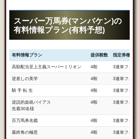
スーパー万馬券(マンバケン)の
有料情報プラン(有料予想)
有料情報プラン
提供鞍数
指定券種
高額配当至上主義スーパーミリオン
4鞍
3連単フォー
逆差しの美学
4鞍
3連単フォー
騎 手 転 生
4鞍
3連単フォー
逆説的血統バイアス
4鞍
3連単フォー
先着30名様
百万馬券名鑑
4鞍
3連単フォー
最終角の極意
4鞍
3連単フォー