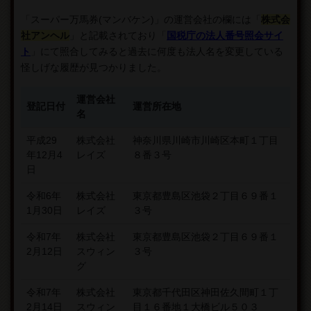
「スーパー万馬券(マンバケン)」の運営会社の欄には「
株式会
社アンヘル
」と記載されており「
国税庁の法人番号照会サイ
ト
」にて照合してみると過去に何度も法人名を変更している
怪しげな履歴が見つかりました。
運営会社
登記日付
運営所在地
名
平成29
株式会社
神奈川県川崎市川崎区本町１丁目
年12月4
レイズ
８番３号
日
令和6年
株式会社
東京都豊島区池袋２丁目６９番１
1月30日
レイズ
３号
令和7年
株式会社
東京都豊島区池袋２丁目６９番１
2月12日
スウィン
３号
グ
令和7年
株式会社
東京都千代田区神田佐久間町１丁
2月14日
スウィン
目１６番地１大橋ビル５０３