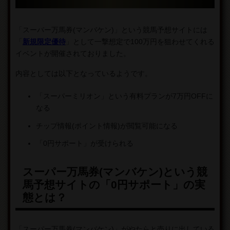
「スーパー万馬券(マンバケン)」という競馬予想サイトには
「
新規限定優待
」として一撃想定で100万円を狙わせてくれる
イベントが開催されておりました。
内容としては以下となっているようです。
「スーパーミリオン」という有料プランが7万円OFFに
なる
チップ情報(ポイント情報)が閲覧可能になる
「0円サポート」が受けられる
スーパー万馬券(マンバケン)という競
馬予想サイトの「0円サポート」の実
態とは？
「スーパー万馬券(マンバケン)」がやたらと売りに出している