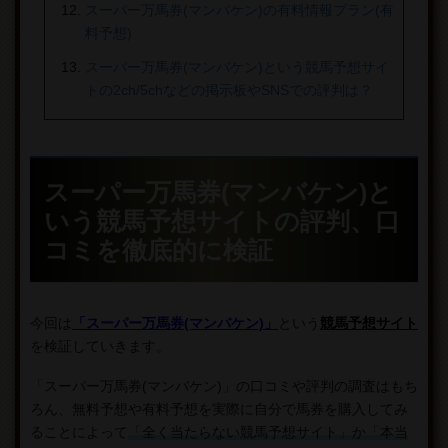
スーパー万馬券(マンバケン)の有料情報プラン(有
料予想)
スーパー万馬券(マンバケン)という競馬予想サイ
トの2ch/5chなどの掲示板やSNSでの評判は？
スーパー万馬券(マンバケン)と
いう競馬予想サイトの評判、口
コミを徹底的に検証
今回は
「スーパー万馬券(マンバケン)」
という
競馬予想サイト
を検証していきます。
「スーパー万馬券(マンバケン)」の口コミや評判の調査はもち
ろん、無料予想や有料予想を実際に自分で馬券を購入してみ
ることによって
「全く当たらない競馬予想サイト」か「本当