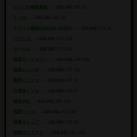
「
ケイバの秘密基地
」
→133.242.
185.27
「
トッカ
」
→133.242.
182.18
「
ドリーム競馬(DREAM KEIBA)
」
→133.242.
170.18
「
バクシス
」
→133.242.
176.253
「
モーカル
」→
133.242.
179.223
「
競馬サンシャイン
」→
133.242.
186.200
「
競馬ジャンボ
」→
133.242.
175.252
「
競馬ミニッツ
」→
133.242.
139.12
「
万馬券トッタ
」→
133.242.
150.47
「
競馬365
」→
133.242.
185.242
「
競馬ウィズ
」→
133.242.
151.140
「
競馬キャンプ
」→
133.242.
150.99
「
競馬のコトナラ
」→
133.242.
141.163