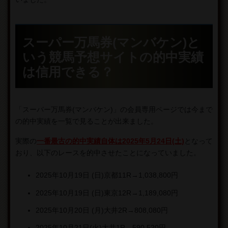
スーパー万馬券(マンバケン)と
いう競馬予想サイトの的中実績
は信用できる？
「スーパー万馬券(マンバケン)」の会員専用ページでは今まで
の的中実績を一覧で見ることが出来ました。
実際の
一番最古の的中実績自体は
20
2
5
年5
月24日(土)
となって
おり、以下のレースを的中させたことになっていました。
2025年10月19日 (日)京都11R→1,038,800円
2025年10月19日 (日)東京12R→1,189,080円
2025年10月20日 (月)大井2R→808,080円
2025年10月21日(火)大井1R→590,520円