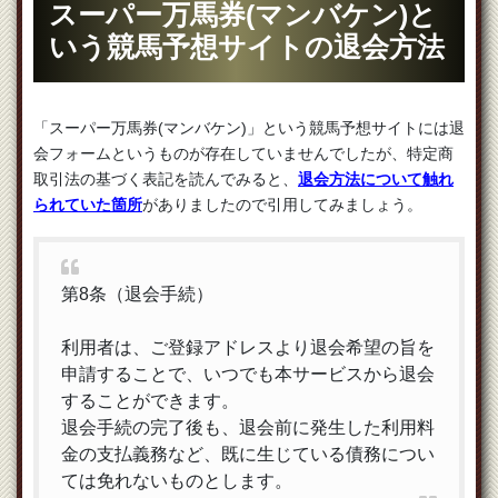
スーパー万馬券(マンバケン)と
いう競馬予想サイトの退会方法
「スーパー万馬券(マンバケン)」という競馬予想サイトには退
会フォームというものが存在していませんでしたが、特定商
取引法の基づく表記を読んでみると、
退会方法について触れ
られていた箇所
がありましたので引用してみましょう。
第8条（退会手続）
利用者は、ご登録アドレスより退会希望の旨を
申請することで、いつでも本サービスから退会
することができます。
退会手続の完了後も、退会前に発生した利用料
金の支払義務など、既に生じている債務につい
ては免れないものとします。