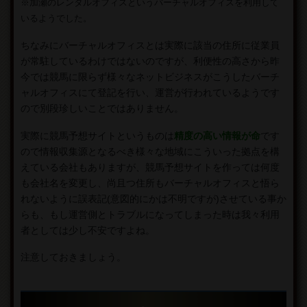
※加瀬のレンタルオフィスというバーチャルオフィスを利用して
いるようでした。
ちなみにバーチャルオフィスとは実際に該当の住所に従業員
が常駐しているわけではないのですが、利便性の高さから昨
今では競馬に限らず様々なネットビジネスがこうしたバーチ
ャルオフィスにて登記を行い、運営が行われているようです
ので別段珍しいことではありません。
実際に競馬予想サイトというものは
精度の高い情報が命
です
ので情報収集源となるべき様々な地域にこういった拠点を構
えている会社もありますが、競馬予想サイトを作っては何度
も会社名を変更し、尚且つ住所もバーチャルオフィスと悟ら
れないように誤表記(意図的にかは不明ですが)させている事か
らも、もし運営側とトラブルになってしまった時は我々利用
者としては少し不安ですよね。
注意しておきましょう。