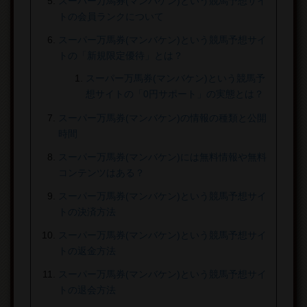
スーパー万馬券(マンバケン)という競馬予想サイ
トの会員ランクについて
スーパー万馬券(マンバケン)という競馬予想サイ
トの「新規限定優待」とは？
スーパー万馬券(マンバケン)という競馬予
想サイトの「0円サポート」の実態とは？
スーパー万馬券(マンバケン)の情報の種類と公開
時間
スーパー万馬券(マンバケン)には無料情報や無料
コンテンツはある？
スーパー万馬券(マンバケン)という競馬予想サイ
トの決済方法
スーパー万馬券(マンバケン)という競馬予想サイ
トの返金方法
スーパー万馬券(マンバケン)という競馬予想サイ
トの退会方法