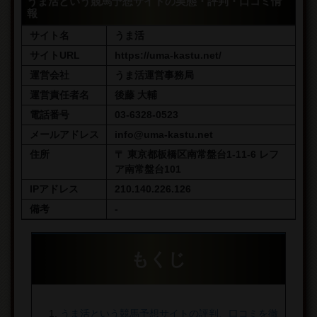
うま活という競馬予想サイトの実態・評判・口コミ情
報
サイト名
うま活
サイトURL
https://uma-kastu.net/
運営会社
うま活運営事務局
運営責任者名
後藤 大輔
電話番号
03-6328-0523
メールアドレス
info@uma-kastu.net
住所
〒
東京都
板橋区
南常盤台1-11-6 レフ
ア南常盤台101
IPアドレス
210.140.226.126
備考
-
もくじ
うま活という競馬予想サイトの評判、口コミを徹