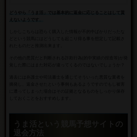
どうやら「うま活」では基本的に返金に応じることはして貰
えないようです
。
しかしこちらは恐らく購入した情報が不的中ばかりだったな
どという競馬にはどうしても起こり得る事を想定して記載さ
れたものだと推測出来ます。
その他の悪質だと判断される詐欺行為(的中実績の捏造等)が発
覚した際にはまた対応が違ってくるのではないでしょうか？
過去には弁護士や司法書士を通じてそういった悪質な業者を
摘発し、返金させたという事例もあるようですのでもし被害
に遭ってしまった場合はその証拠となるものをしっかり保存
しておくことをおすすめします。
うま活という競馬予想サイトの
退会方法