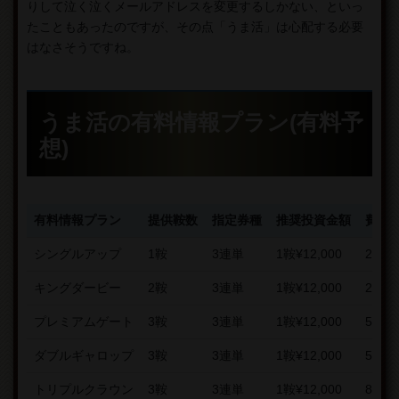
りして泣く泣くメールアドレスを変更するしかない、といっ
たこともあったのですが、その点「うま活」は心配する必要
はなさそうですね。
うま活の有料情報プラン(有料予
想)
有料情報プラン
提供鞍数
指定券種
推奨投資金額
費用
シングルアップ
1鞍
3連単
1鞍¥12,000
280pt
キングダービー
2鞍
3連単
1鞍¥12,000
2,300
プレミアムゲート
3鞍
3連単
1鞍¥12,000
5,000
ダブルギャロップ
3鞍
3連単
1鞍¥12,000
500pt
トリプルクラウン
3鞍
3連単
1鞍¥12,000
800pt