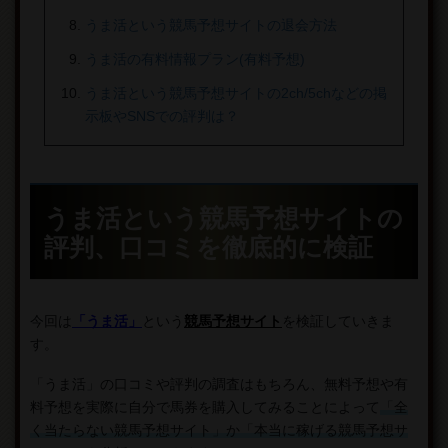
うま活という競馬予想サイトの退会方法
うま活の有料情報プラン(有料予想)
うま活という競馬予想サイトの2ch/5chなどの掲
示板やSNSでの評判は？
うま活という競馬予想サイトの
評判、口コミを徹底的に検証
今回は
「うま活」
という
競馬予想サイト
を検証していきま
す。
「うま活」の口コミや評判の調査はもちろん、無料予想や有
料予想を実際に自分で馬券を購入してみることによって
「全
く当たらない競馬予想サイト」か「本当に稼げる競馬予想サ