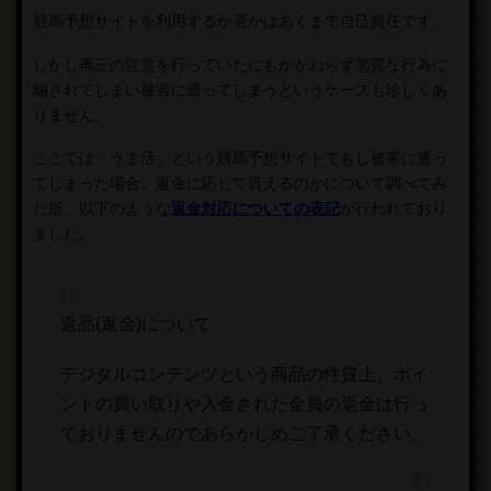
競馬予想サイトを利用するか否かはあくまで自己責任です。
しかし再三の注意を行っていたにもかかわらず悪質な行為に
騙されてしまい被害に遭ってしまうというケースも珍しくあ
りません。
ここでは「うま活」という競馬予想サイトでもし被害に遭っ
てしまった場合、返金に応じて貰えるのかについて調べてみ
た所、以下のような
返金対応についての表記
が行われており
ました。
返品(返金)について
デジタルコンテンツという商品の性質上、ポイ
ントの買い取りや入金された金員の返金は行っ
ておりませんのであらかじめご了承ください。