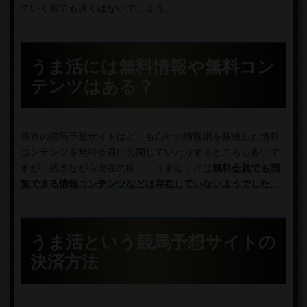
ていく形でも遅くはないでしょう。
うま活には無料情報や無料コン
テンツはある？
最近の競馬予想サイトはどこも自社の情報網を駆使した情報
コンテンツを無料会員に公開していたりするところも多いで
すが、残念ながら現在の所、「うま活」には
無料会員でも閲
覧できる情報コンテンツなどは存在していないようでした。
うま活という競馬予想サイトの
決済方法