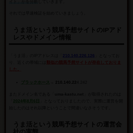
イト」かを分析
していきます。
それでは早速検証を始めていきましょう。
うま活という競馬予想サイトのIPアド
レスやドメイン情報
「うま活」のIPアドレスは「
210.140.226.126
」となってお
り、近くの帯域には
類似の競馬予想サイトが存在しておりま
した。
ブラックホース
→
210.140.22
4.242
またドメイン名である「
uma-kastu.net
」が取得されたのは
「
2024年8月6
日
」となっておりましたので、実際に運営を開
始したのはそれ以降ということで間違いなさそうです。
うま活という競馬予想サイトの運営会
社の実態