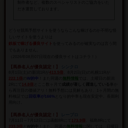
制作者など、複数のスペシャリストのご協力をいた
だき運営しております。
どうせ競馬予想サイトを使うならこんな稼げるのか不明な怪
しいサイトを使うよりは
鉄板で稼げる優良サイト
を使ってみるのが確実なのは言う間
でもありません。
（2026年08月07日現在の優良サイトはコチラ！）
【馬券名人が優良認定！】
シンクロ
8月1日(土)の新潟1Rが
413.5倍
、8月2日(日)の札幌11Rが
222.1倍
の
W的中
！また同週の
無料情報
では、土曜日の新潟
2Rにて
14.8倍
とここ数ヶ月で
成績が著しく躍進している
事か
ら再注目の価値アリ！無料予想には見解もあり、1ヶ月間の無
料検証では
回収率が166%
となり的中率も現在安定中。長期利
用向け。
【馬券名人が優良認定！】
レープロ
7月11日～7月12日には函館8Rにて
173.9倍
、福島8Rにて
233.3倍
と
W的中
！また、同週の
無料情報
に関しては、日曜日