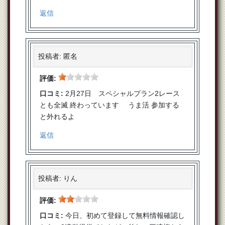
返信
投稿者: 匿名
評価:
口コミ:
2月27日 スペシャルプラン2レース
とも全滅 終わっています うま活 参加する
と外れるよ
返信
投稿者: りん
評価:
口コミ:
今日、初めて登録して無料情報確認し