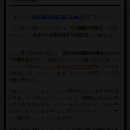
「うま活」の
特定商取引法に基づく表記
を見てみました。
「うま活」の運営会社の欄には「
うま活運営事務局
」と記載
されており、
具体的な運営会社名の記載はありません
でし
た。
また、運営所在地の欄には「
東京都板橋区南常盤台1-11-6 レ
フア南常盤台101
」と記載されており、該当の住所を調べてみ
るとこちらの住所には
バーチャルオフィス
が存在
している事
が確認出来ましたので「うま活」もこちらを利用している可
能性が濃厚です。
ちなみにバーチャルオフィスとは実際に該当の住所に従業員
が常駐しているわけではないのですが、利便性の高さから昨
今では競馬に限らず様々なネットビジネスがこうしたバーチ
ャルオフィスにて登記を行い、運営が行われているようです
ので別段珍しいことではありません
実際に競馬予想サイトというものは
精度の高い情報が命
です