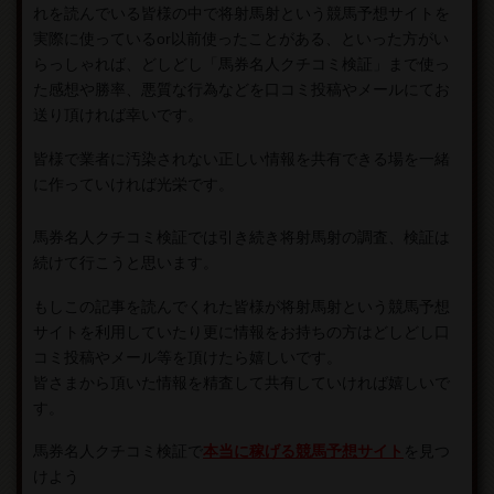
れを読んでいる皆様の中で将射馬射という競馬予想サイトを
実際に使っているor以前使ったことがある、といった方がい
らっしゃれば、どしどし「馬券名人クチコミ検証」まで使っ
た感想や勝率、悪質な行為などを口コミ投稿やメールにてお
送り頂ければ幸いです。
皆様で業者に汚染されない正しい情報を共有できる場を一緒
に作っていければ光栄です。
馬券名人クチコミ検証では引き続き将射馬射の調査、検証は
続けて行こうと思います。
もしこの記事を読んでくれた皆様が将射馬射という競馬予想
サイトを利用していたり更に情報をお持ちの方はどしどし口
コミ投稿やメール等を頂けたら嬉しいです。
皆さまから頂いた情報を精査して共有していければ嬉しいで
す。
馬券名人クチコミ検証で
本当に稼げる競馬予想サイト
を見つ
けよう