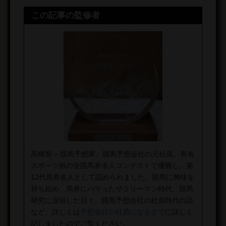
この記事の監修者
高橋智 – 競馬予想家、競馬予想会社の元社員。有名
スポーツ紙の全国馬券名人コンテストで優勝し、第
12代馬券名人として認められました。競馬に興味を
持ち始め、馬券にハマったサラリーマン時代、競馬
研究に没頭した日々、競馬予想会社の社員時代の話
など、詳しくは
予想会社の社員になるまで
に詳しく
記しましたのでご覧ください。