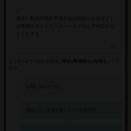
退会・配信の停止手続きは会員自らが当サイト
お客様サポートセンターへメールにて申請する
こととする。
どうやら以下の流れで気軽に
退会や配信停止が出来る
ようで
すね。
お問い合わせに行く
退会したい旨を記載してメールを送信