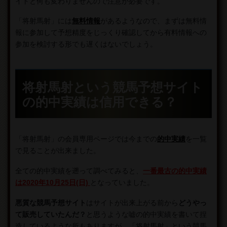
イトと何も変わりませんので注意が必要です。
「将射馬射」には
無料情報
があるようなので、まずは無料情
報に参加して予想精度をじっくり確認してから有料情報への
参加を検討する形でも遅くはないでしょう。
将射馬射という競馬予想サイト
の的中実績は信用できる？
「将射馬射」の会員専用ページでは今までの
的中実績
を一覧
で見ることが出来ました。
全ての的中実績を遡って調べてみると、
一番最古の的中実績
は2020年10月25日(日)
となっていました。
悪質な競馬予想サイト
はサイトが出来上がる前から
どうやっ
て販売していたんだ？
と思うような嘘の的中実績を書いて捏
造しているような所もありますが、「将射馬射」という競馬