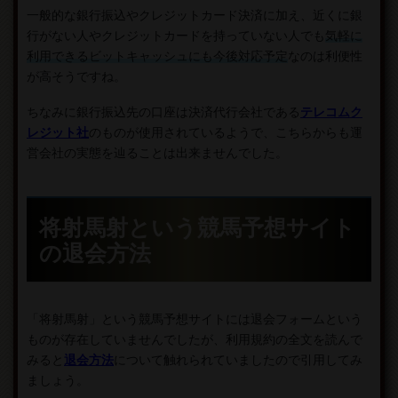
一般的な銀行振込やクレジットカード決済に加え、近くに銀
行がない人やクレジットカードを持っていない人でも
気軽に
利用できるビットキャッシュにも今後対応予定
なのは利便性
が高そうですね。
ちなみに銀行振込先の口座は決済代行会社である
テレコムク
レジット社
のものが使用されているようで、こちらからも運
営会社の実態を辿ることは出来ませんでした。
将射馬射という競馬予想サイト
の退会方法
「将射馬射」という競馬予想サイトには退会フォームという
ものが存在していませんでしたが、利用規約の全文を読んで
みると
退会方法
について触れられていましたので引用してみ
ましょう。