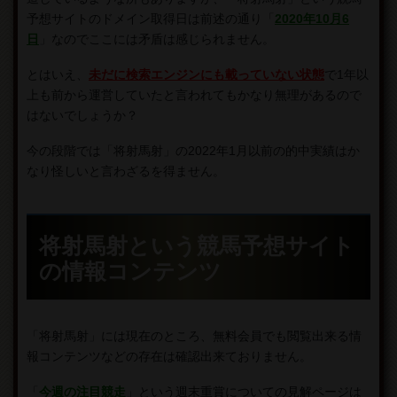
予想サイトのドメイン取得日は前述の通り「
2020年10月6
日
」なのでここには矛盾は感じられません。
とはいえ、
未だに検索エンジンにも載っていない状態
で1年以
上も前から運営していたと言われてもかなり無理があるので
はないでしょうか？
今の段階では「将射馬射」の2022年1月以前の的中実績はか
なり怪しいと言わざるを得ません。
将射馬射という競馬予想サイト
の情報コンテンツ
「将射馬射」には現在のところ、無料会員でも閲覧出来る情
報コンテンツなどの存在は確認出来ておりません。
「
今週の注目競走
」という週末重賞についての見解ページは