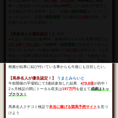
6/21(日)阪神11Rにて
907.6倍
、
103.2倍
と
両券種共にW的
中
！上限金額での払戻金は
763,400円
となり抜群の予想力と
安定感は今月も高水準！また、同週の
無料情報
はトリガミと
なったものの、先週の
無料情報
では3連複
17.4倍
が的中。安
定度では右に出る者無し！
【馬券名人が優良認定！】
R32
4/4(土)～4/5(日)の阪神5R、阪神1Rのそれぞれ未勝利戦では
317.0倍
と
770.1倍
にて
W的中
！
無料情報
では直近トリガミも
目立ったものの、今週は3連複にて
66.8倍
を的中させ、1ヵ月
検証した結果は累計回収率は177.8%となった。包括的に回
収重視を感じさせる予想内容には一貫性が感じられ、予想の
根拠が結果に結び付いている事からも今後にも注目したい。
【馬券名人が優良認定！】
うまとみらいと
午前開催の平場戦にて3連続参加した結果、
479.8倍
が的中！
2ヵ月検証の間にトータル収支は
197万円
を超えて
成績はトッ
プクラス！
馬券名人クチコミ検証で
本当に稼げる競馬予想サイト
を見つ
けよう