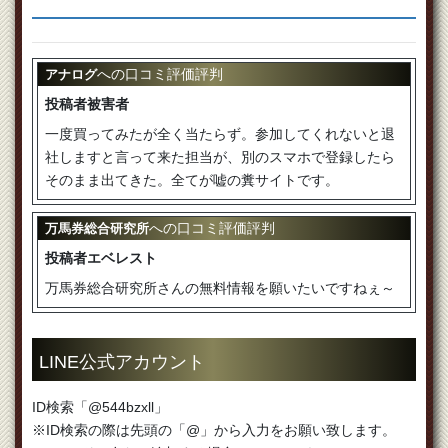
への口コミ評価評判
アナログ
投稿者
被害者
一度買ってみたが全く当たらず。参加してくれないと退
社しますと言って来た担当が、別のスマホで登録したら
そのまま出てきた。全てが嘘の糞サイトです。
への口コミ評価評判
万馬券総合研究所
投稿者
エベレスト
万馬券総合研究所さんの無料情報を願いたいですねぇ～
LINE公式アカウント
ID検索「@544bzxll」
※ID検索の際は先頭の「@」から入力をお願い致します。