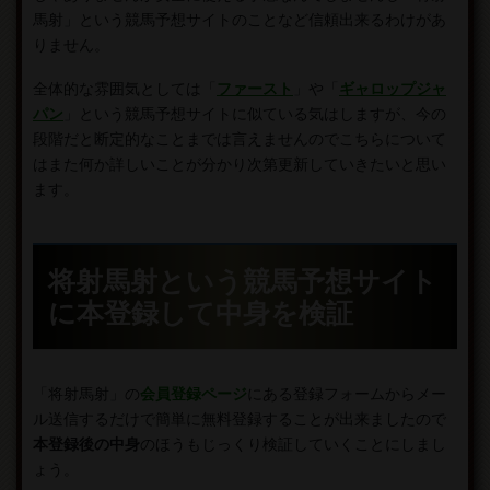
馬射」という競馬予想サイトのことなど信頼出来るわけがあ
りません。
全体的な雰囲気としては「
ファースト
」や「
ギャロップジャ
パン
」という競馬予想サイトに似ている気はしますが、今の
段階だと断定的なことまでは言えませんのでこちらについて
はまた何か詳しいことが分かり次第更新していきたいと思い
ます。
将射馬射という競馬予想サイト
に本登録して中身を検証
「将射馬射」の
会員登録ページ
にある登録フォームからメー
ル送信するだけで簡単に無料登録することが出来ましたので
本登録後の中身
のほうもじっくり検証していくことにしまし
ょう。