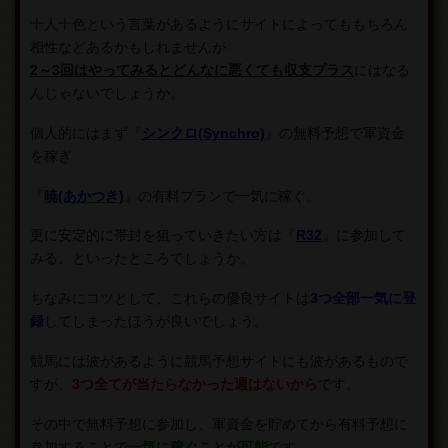
十人十色という言葉があるようにサイトによってももちろん
相性などあるかもしれませんが
2～3回はやってみるとどんなに悪くても収支プラス
にはなる
んじゃないでしょうか。
個人的にはまず『
シンクロ(Synchro)
』の無料予想で軍資金
を稼ぎ
『
暁(あかつき)
』の有料プランで一気に稼ぐ。
更に安定的に帯封を狙っていきたい方は『
R32
』に参加して
みる、といったところでしょうか。
ちなみにコツとして、これらの優良サイトは
3つ全部一気に登
録
してしまったほうが良いでしょう。
競馬には波があるように競馬予想サイトにも波があるもので
すが、
3つ全てが当たらなかった週はないから
です。
その中で無料予想に参加し、軍資金を貯めてから有料予想に
参加することで
一気に稼ぐことが可能
です。