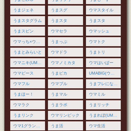
うまジェネ
うまスグ
ウマスタイル
うまスタグラム
うまスタ
うまスタ
うまスピン
ウマセラ
ウマッシュ
ウマっち×ウマっち
うまっぷ
ウマトク
うまとみらいと
ウマドラ
うまトリ
ウマニキ(UMANIKI)
ウマノミカタ
ウマはいぱー
ウマピース
うまピカ
UMABIG(ウマビッグ)
ウマフル
ウマブル
うまフレになろうよ！
うまほー！
うまマル
ウマミル
ウマラク
うまラボ
うまリッチ
うまリンク
ウマリンピック
うまれぼ(UMAREVO)
ウマ1グランプリ
うま活
ウマ生活