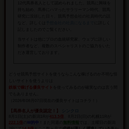
12代馬券名人として認められました。競馬に興味を
持ち始め、馬券にハマったサラリーマン時代、競馬
研究に没頭した日々、競馬予想会社の社員時代の話
など、詳しくは
予想会社の社員になるまで
に詳しく
記しましたのでご覧ください。
当サイトは他にプロの血統研究家、ウェブに詳しい
制作者など、複数のスペシャリストのご協力をいた
だき運営しております。
どうせ競馬予想サイトを使うならこんな稼げるのか不明な怪
しいサイトを使うよりは
鉄板で稼げる優良サイト
を使ってみるのが確実なのは言う間
でもありません。
（2026年08月07日現在の優良サイトはコチラ！）
【馬券名人が優良認定！】
シンクロ
8月1日(土)の新潟1Rが
413.5倍
、8月2日(日)の札幌11Rが
222.1倍
の
W的中
！また同週の
無料情報
では、土曜日の新潟
2Rにて
14.8倍
とここ数ヶ月で
成績が著しく躍進している
事か