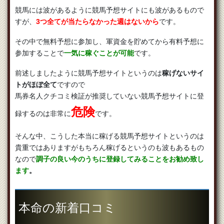
競馬には波があるように競馬予想サイトにも波があるもので
すが、
3つ全てが当たらなかった週はないから
です。
その中で無料予想に参加し、軍資金を貯めてから有料予想に
参加することで
一気に稼ぐことが可能
です。
前述しましたように競馬予想サイトというのは
稼げないサイ
トがほぼ全て
ですので
馬券名人クチコミ検証が推奨していない競馬予想サイトに登
危険
録するのは非常に
です。
そんな中、こうした本当に稼げる競馬予想サイトというのは
貴重ではありますがもちろん稼げるというのも波もあるもの
なので
調子の良い今のうちに登録してみることをお勧め致し
ます
。
本命の新着口コミ