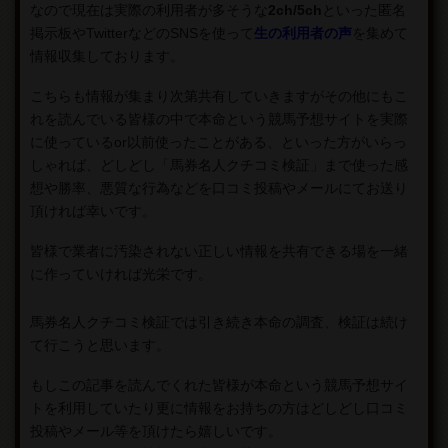
なので現在は実際の利用者が多そうな
2ch/5ch
といった匿名
掲示板やTwitterなどのSNSを使って
生の利用者の声
を集めて
情報収集しております。
こちらも情報が集まり次第共有していきますがその他にもこ
れを読んでいる皆様の中で本命という競馬予想サイトを実際
に使っているor以前使ったことがある、といった方がいらっ
しゃれば、どしどし「馬券名人クチコミ検証」まで使った感
想や勝率、悪質な行為などを口コミ投稿やメールにてお送り
頂ければ幸いです。
皆様で業者に汚染されない正しい情報を共有できる場を一緒
に作っていければ光栄です。
馬券名人クチコミ検証では引き続き本命の調査、検証は続け
て行こうと思います。
もしこの記事を読んでくれた皆様が本命という競馬予想サイ
トを利用していたり更に情報をお持ちの方はどしどし口コミ
投稿やメール等を頂けたら嬉しいです。