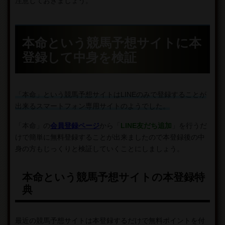
注意しておきましょう。
本命という競馬予想サイトに本
登録して中身を検証
「本命」という競馬予想サイトはLINEのみで登録することが
出来るスマートフォン専用サイトのようでした。
「本命」の
会員登録ページ
から「
LINE友だち追加
」を行うだ
けで簡単に無料登録することが出来ましたので本登録後の中
身の方もじっくりと検証していくことにしましょう。
本命という競馬予想サイトの本登録特
典
最近の競馬予想サイトは本登録するだけで無料ポイントを付