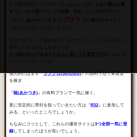
以上競馬予想サイトを見る目があると自負する私が
隅から隅
までしっかり調べていった結果
、無数にある競馬予想サイト
トップクラス
の中から
誰がやっても
に稼げるサイト
とい
うのはこの辺りしかありません。
十人十色という言葉があるようにサイトによってももちろん
相性などあるかもしれませんが
2～3回はやってみるとどんなに悪くても収支プラス
にはなる
んじゃないでしょうか。
個人的にはまず『
シンクロ(Synchro)
』の無料予想で軍資金
を稼ぎ
『
暁(あかつき)
』の有料プランで一気に稼ぐ。
更に安定的に帯封を狙っていきたい方は『
R32
』に参加して
みる、といったところでしょうか。
ちなみにコツとして、これらの優良サイトは
3つ全部一気に登
録
してしまったほうが良いでしょう。