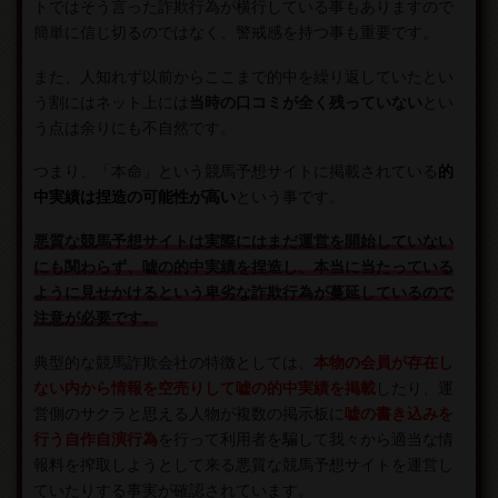
トではそう言った詐欺行為が横行している事もありますので
簡単に信じ切るのではなく、警戒感を持つ事も重要です。
また、人知れず以前からここまで的中を繰り返していたとい
う割にはネット上には
当時の口コミが全く残っていない
とい
う点は余りにも不自然です。
つまり、「本命」という競馬予想サイトに掲載されている
的
中実績は捏造の可能性が高い
という事です。
悪質な競馬予想サイトは実際にはまだ運営を開始していない
にも関わらず、嘘の的中実績を捏造し、本当に当たっている
ように見せかけるという卑劣な詐欺行為が蔓延しているので
注意が必要です。
典型的な競馬詐欺会社の特徴としては、
本物の会員が存在し
ない内から情報を空売りして嘘の的中実績を掲載
したり、運
営側のサクラと思える人物が複数の掲示板に
嘘の書き込みを
行う自作自演行為
を行って利用者を騙して我々から適当な情
報料を搾取しようとして来る悪質な競馬予想サイトを運営し
ていたりする事実が確認されています。