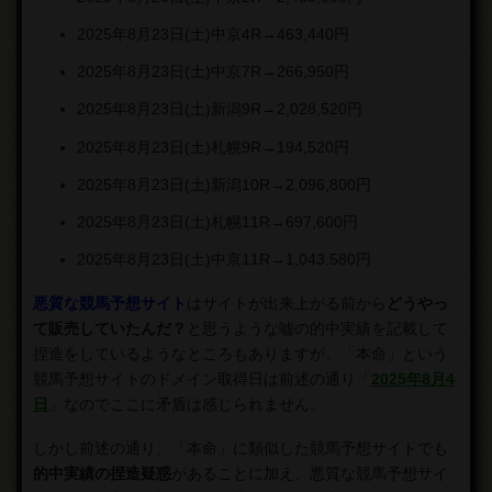
2025年8月23日(土)中京4R→463,440円
2025年8月23日(土)中京7R→266,950円
2025年8月23日(土)新潟9R→2,028,520円
2025年8月23日(土)札幌9R→194,520円
2025年8月23日(土)新潟10R→2,096,800円
2025年8月23日(土)札幌11R→697,600円
2025年8月23日(土)中京11R→1,043,580円
悪質な競馬予想サイト
はサイトが出来上がる前から
どうやっ
て販売していたんだ？
と思うような嘘の的中実績を記載して
捏造をしているようなところもありますが、「本命」という
競馬予想サイトのドメイン取得日は前述の通り「
2025年8月4
日
」なのでここに矛盾は感じられません。
しかし前述の通り、「本命」に類似した競馬予想サイトでも
的中実績の捏造疑惑
があることに加え、悪質な競馬予想サイ