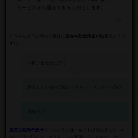
サービスから退会できるものとします。
どうやら以下の流れで気軽に
退会や配信停止が出来る
ようで
すね。
お問い合わせに行く
退会したい旨を記載してサポートセンターへ送信
退会完了
悪質な競馬予想サイト
というのはそもそも退会出来なかった
りして泣く泣くメールアドレスを変更するしかない、といっ