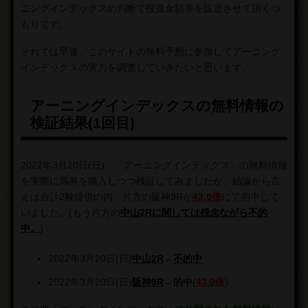
ニングインデックスの判断で投資金額等を設定させて頂くつ
もりです。
それでは早速、このサイトの無料予想に参加してアーニング
インデックスの実力を調査していきたいと思います。
アーニングインデックスの無料情報の
検証結果(1回目)
2022年3月20日(日)、「アーニングインデックス」の無料情報
を実際に馬券を購入しつつ検証してみましたが、結論から言
えば合計2鞍提供の内、片方の阪神9Rが
43.0倍
にて的中して
いました。(もう片方の
中山2Rに関しては残念ながら不的
中。
)
2022年3月20日(日)
中山2R
→
不的中
2022年3月20日(日)
阪神9R
→
的中
(
43.0倍
)