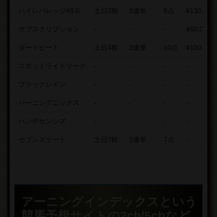
ハイレバレッジ#3.0
土日3鞍
3連単
8点
¥130,000
サブスクリプション
-
-
-
¥50,000
ダートビート
土日4鞍
3連単
10点
¥100,000
スポットライトリーク
-
-
-
-
ブラックレイン
-
-
-
-
バーニングニックス
-
-
-
-
ハンデセンシズ
-
-
-
-
セブンズゲート
土日7鞍
3連単
7点
-
アーニングインデックスという
競馬予想サイトの2ch/5chなど