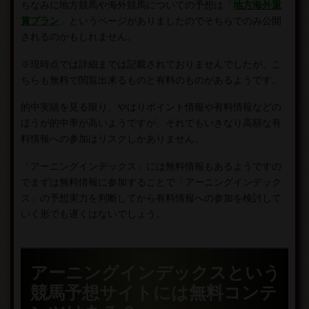
ちなみに地方競馬や海外競馬についての予想は「
地方海外重
賞プラン
」というページがありましたのでそちらでのみ公開
されるのかもしれません。
※現時点では詳細までは記載されておりませんでしたが、こ
ちらも無料で閲覧出来るものと有料のものがあるようです。
的中実績を見る限り、やはりポイント情報や有料情報などの
ほうが的中率が高いようですが、それでもいきなり高額な有
料情報への参加はリスクしかありません。
「アーニングインデックス」には無料情報もあるようですの
でまずは無料情報に参加することで「アーニングインデック
ス」の予想実力を判断してから有料情報への参加を検討して
いく形でも遅くはないでしょう。
アーニングインデックスという
競馬予想サイトには無料コンテ