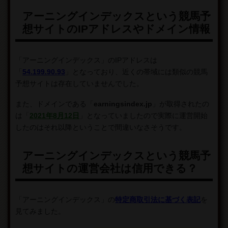
アーニングインデックスという競馬予
想サイトのIPアドレスやドメイン情報
「アーニングインデックス」のIPアドレスは
「
54.199.90.93
」となっており、近くの帯域には類似の競馬
予想サイトは存在していませんでした。
また、ドメインである「
earningsindex.jp
」が取得されたの
は「
2021年8月12日
」となっていましたので実際に運営開始
したのはそれ以降ということで間違いなさそうです。
アーニングインデックスという競馬予
想サイトの運営会社は信用できる？
「アーニングインデックス」の
特定商取引法に基づく表記
を
見てみました。