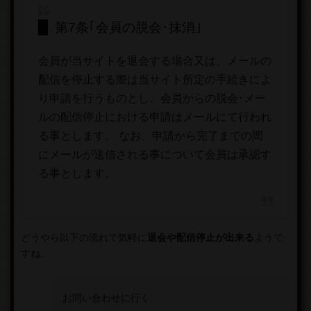
第7条｢会員の脱会･抹消｣
会員が当サイトを退会する場合又は、メールの
配信を停止する際は当サイト所定の手続きによ
り申請を行うものとし、会員からの脱会･メー
ルの配信停止における申請はメールにて行われ
る事とします。 なお、申請から完了までの間
にメールが送信される事について会員は承認す
る事とします。
どうやら以下の流れで気軽に
退会や配信停止が出来る
ようで
すね。
お問い合わせに行く