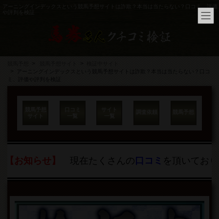
コ
ナ
アーニングインデックスという競馬予想サイトは詐欺？本当は当たらない？口コミ、評価
や評判を検証
ン
ビ
テ
ゲ
ン
ー
ツ
シ
へ
ョ
競馬予想
競馬予想サイト
検証中サイト
ス
ン
アーニングインデックスという競馬予想サイトは詐欺？本当は当たらない？口コ
キ
に
ミ、評価や評判を検証
ッ
移
プ
動
競馬予想
口コミ
サイト
調査依頼
競馬予想
サイト
一覧
一覧
らせ】
現在たくさんの
口コミ
を頂いておりますが以