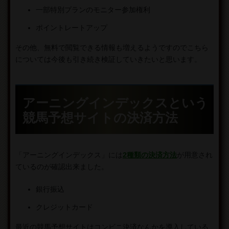
一部特別プランのモニター参加権利
ポイントレートアップ
その他、無料で閲覧できる情報も増えるようですのでこちら
については今後も引き続き検証していきたいと思います。
アーニングインデックスという
競馬予想サイトの決済方法
「アーニングインデックス」には
2種類の決済方法
が用意され
ているのが確認出来ました。
銀行振込
クレジットカード
最近の競馬予想サイトはコンビニ決済なんかを導入している