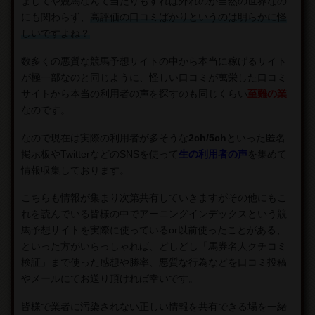
ましてや競馬なんて当たりもすれば外れのが当然の世界なの
にも関わらず、
高評価の口コミばかりというのは明らかに怪
しいですよね？
数多くの悪質な競馬予想サイトの中から本当に稼げるサイト
が極一部なのと同じように、怪しい口コミが萬栄した口コミ
サイトから本当の利用者の声を探すのも同じくらい
至難の業
なのです。
なので現在は実際の利用者が多そうな
2ch/5ch
といった匿名
掲示板やTwitterなどのSNSを使って
生の利用者の声
を集めて
情報収集しております。
こちらも情報が集まり次第共有していきますがその他にもこ
れを読んでいる皆様の中でアーニングインデックスという競
馬予想サイトを実際に使っているor以前使ったことがある、
といった方がいらっしゃれば、どしどし「馬券名人クチコミ
検証」まで使った感想や勝率、悪質な行為などを口コミ投稿
やメールにてお送り頂ければ幸いです。
皆様で業者に汚染されない正しい情報を共有できる場を一緒