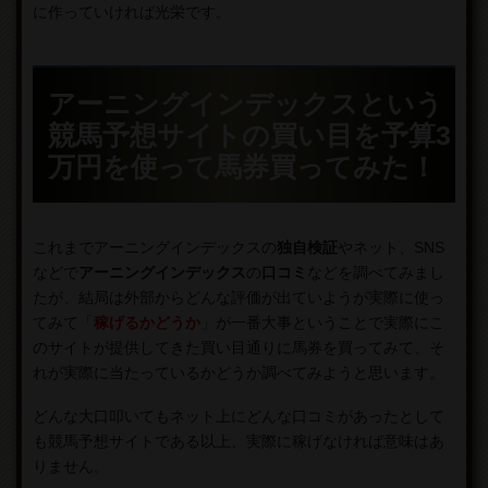
に作っていければ光栄です。
アーニングインデックスという
競馬予想サイトの買い目を予算3
万円を使って馬券買ってみた！
これまでアーニングインデックスの
独自検証
やネット、SNS
などで
アーニングインデックス
の
口コミ
などを調べてみまし
たが、結局は外部からどんな評価が出ていようが実際に使っ
てみて「
稼げるかどうか
」が一番大事ということで実際にこ
のサイトが提供してきた買い目通りに馬券を買ってみて、そ
れが実際に当たっているかどうか調べてみようと思います。
どんな大口叩いてもネット上にどんな口コミがあったとして
も競馬予想サイトである以上、実際に稼げなければ意味はあ
りません。