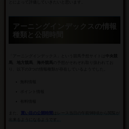
とによって評価していきたいと思います。
アーニングインデックスの情報
種類と公開時間
「アーニングインデックス」という競馬予想サイトは
中央競
馬
、
地方競馬
、
海外競馬
の予想がそれぞれ取り扱われてお
り、以下の3つの情報種類が存在しているようでした。
無料情報
ポイント情報
有料情報
また、
買い目の公開時間
はレース当日の午前9時頃から閲覧が
出来るようになるようです。