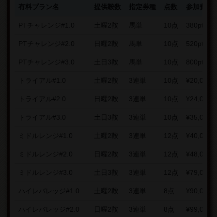
有料プラン名
提供鞍数
指定券種
点数
参加費用
PTチャレンジ#1.0
土曜2鞍
馬単
10点
380pt
PTチャレンジ#2.0
日曜2鞍
馬単
10点
520pt
PTチャレンジ#3.0
土日3鞍
馬単
10点
800pt
トライアル#1.0
土曜2鞍
3連単
10点
¥20,000
トライアル#2.0
日曜2鞍
3連単
10点
¥24,000
トライアル#3.0
土日3鞍
3連単
10点
¥35,000
ミドルレンジ#1.0
土曜2鞍
3連単
12点
¥40,000
ミドルレンジ#2.0
日曜2鞍
3連単
12点
¥48,000
ミドルレンジ#3.0
土日3鞍
3連単
12点
¥79,000
ハイレバレッジ#1.0
土曜2鞍
3連単
8点
¥90,000
ハイレバレッジ#2.0
日曜2鞍
3連単
8点
¥99,000