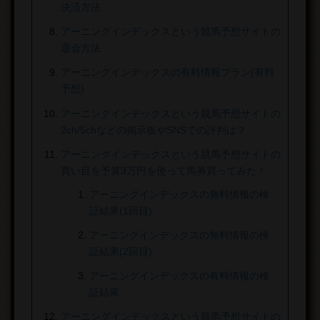
決済方法
アーニングインデックスという競馬予想サイトの
退会方法
アーニングインデックスの有料情報プラン(有料
予想)
アーニングインデックスという競馬予想サイトの
2ch/5chなどの掲示板やSNSでの評判は？
アーニングインデックスという競馬予想サイトの
買い目を予算3万円を使って馬券買ってみた！
アーニングインデックスの無料情報の検
証結果(1回目)
アーニングインデックスの無料情報の検
証結果(2回目)
アーニングインデックスの有料情報の検
証結果
アーニングインデックスという競馬予想サイトの