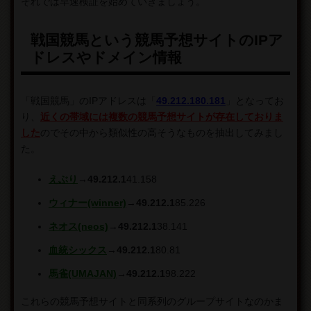
それでは早速検証を始めていきましょう。
戦国競馬という競馬予想サイトのIPア
ドレスやドメイン情報
「戦国競馬」のIPアドレスは「
49.212.180.181
」となってお
り、
近くの帯域には複数の競馬予想サイトが存在しておりま
した
のでその中から類似性の高そうなものを抽出してみまし
た。
えぶり
→
49.212.1
41.158
ウィナー(winner)
→
49.212.1
85.226
ネオス(neos)
→
49.212.1
38.141
血統シックス
→
49.212.1
80.81
馬雀(UMAJAN)
→
49.212.1
98.222
これらの競馬予想サイトと同系列のグループサイトなのかま