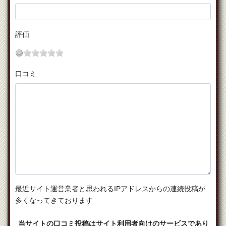
評価
口コミ
最近サイト運営業者と思われるIPアドレスからの連続投稿が
多くなってきております
当サイトの口コミ投稿はサイト利用者向けのサービスであり