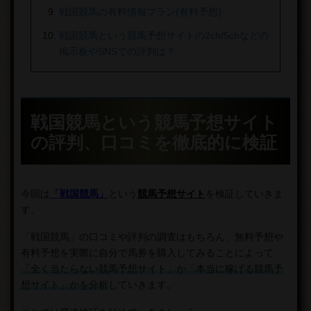
戦国競馬の有料情報プラン(有料予想)
戦国競馬という競馬予想サイトの2ch/5chなどの
掲示板やSNSでの評判は？
戦国競馬という競馬予想サイト
の評判、口コミを徹底的に検証
今回は
「戦国競馬」
という
競馬予想サイト
を検証していきま
す。
「戦国競馬」の口コミや評判の調査はもちろん、無料予想や
有料予想を実際に自分で馬券を購入してみることによって
「全く当たらない競馬予想サイト」か「本当に稼げる競馬予
想サイト」かを分析
していきます。