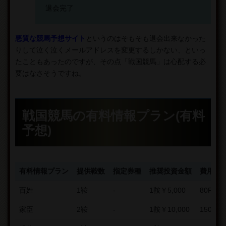
退会完了
悪質な競馬予想サイト
というのはそもそも退会出来なかった
りして泣く泣くメールアドレスを変更するしかない、といっ
たこともあったのですが、その点「戦国競馬」は心配する必
要はなさそうですね。
戦国競馬の有料情報プラン(有料
予想)
有料情報プラン
提供鞍数
指定券種
推奨投資金額
費用
百姓
1鞍
-
1鞍￥5,000
80PT(￥
家臣
2鞍
-
1鞍￥10,000
150PT(