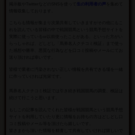
掲示板やTwitterなどのSNSを使って
生の利用者の声
を集めて
情報収集しております。
こちらも情報が集まり次第共有していきますがその他にもこ
れを読んでいる皆様の中で戦国競馬という競馬予想サイトを
実際に使っているor以前使ったことがある、といった方がい
らっしゃれば、どしどし「馬券名人クチコミ検証」まで使っ
た感想や勝率、悪質な行為などを口コミ投稿やメールにてお
送り頂ければ幸いです。
皆様で業者に汚染されない正しい情報を共有できる場を一緒
に作っていければ光栄です。
馬券名人クチコミ検証では引き続き戦国競馬の調査、検証は
続けて行こうと思います。
もしこの記事を読んでくれた皆様が戦国競馬という競馬予想
サイトを利用していたり更に情報をお持ちの方はどしどし口
コミ投稿やメール等を頂けたら嬉しいです。
皆さまから頂いた情報を精査して共有していければ嬉しいで