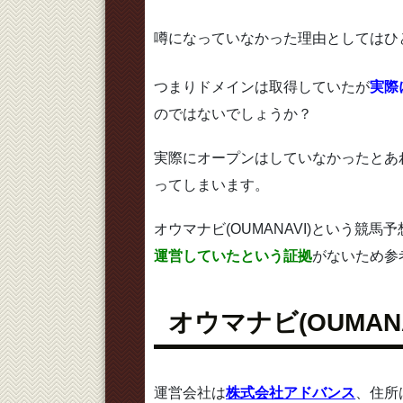
噂になっていなかった理由としてはひ
つまりドメインは取得していたが
実際
のではないでしょうか？
実際にオープンはしていなかったとあ
ってしまいます。
オウマナビ(OUMANAVI)という競
運営していたという証拠
がないため参
オウマナビ(OUMA
運営会社は
株式会社アドバンス
、住所