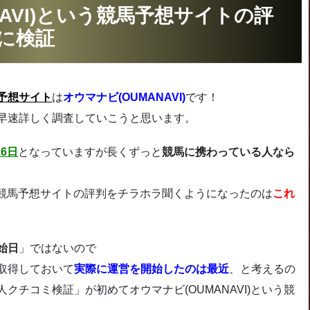
NAVI)という競馬予想サイトの評
に検証
予想サイト
は
オウマナビ(OUMANAVI)
です！
早速詳しく調査していこうと思います。
6日
となっていますが長くずっと
競馬に携わっている人なら
という競馬予想サイトの評判をチラホラ聞くようになったのは
これ
始日
」ではないので
取得しておいて
実際に運営を開始したのは最近
、と考えるの
クチコミ検証」が初めてオウマナビ(OUMANAVI)という競