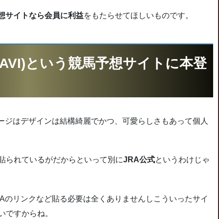
想サイトなら会員に利益
をもたらせてほしいものです。
NAVI)という競馬予想サイトに本登
登録ページはデザインは結構綺麗でかつ、可愛らしさもあって個人
貼られているがだからといって別に
JRA公式
というわけじゃ
RAのリンクなど貼る必要は全くありませんしこういったサイ
いですからね。