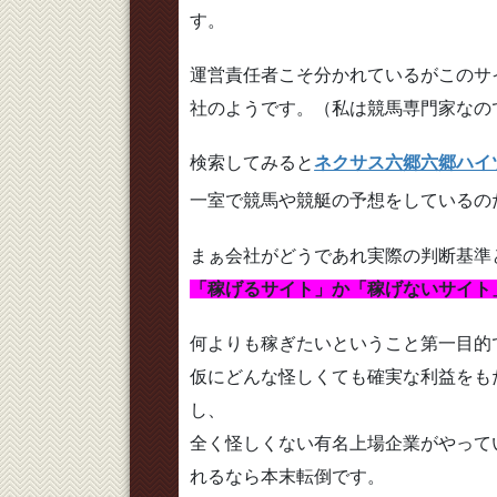
す。
運営責任者こそ分かれているがこのサ
社のようです。（私は競馬専門家なの
検索してみると
ネクサス六郷六郷ハイ
一室で競馬や競艇の予想をしているの
まぁ会社がどうであれ実際の判断基準
「稼げるサイト」か「稼げないサイト
何よりも稼ぎたいということ第一目的
仮にどんな怪しくても確実な利益をも
し、
全く怪しくない有名上場企業がやって
れるなら本末転倒です。