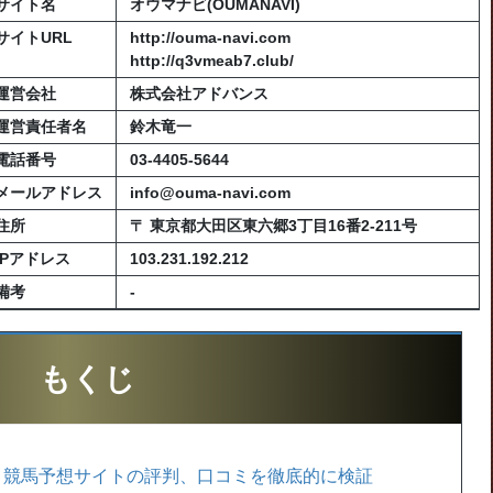
サイト名
オウマナビ(OUMANAVI)
サイトURL
http://ouma-navi.com
http://q3vmeab7.club/
運営会社
株式会社アドバンス
運営責任者名
鈴木竜一
電話番号
03-4405-5644
メールアドレス
info@ouma-navi.com
住所
〒
東京都
大田区
東六郷3丁目16番2-211号
IPアドレス
103.231.192.212
備考
-
もくじ
という競馬予想サイトの評判、口コミを徹底的に検証