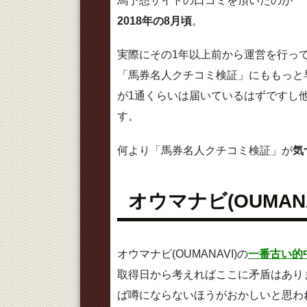
馬予想サイトの口コミを頂いたのが
2018年の8月頃
。
実際にその1年以上前から運営を行っ
「馬券名人クチコミ検証」にももっと早く
が1通くらいは届いているはずですし
す。
何より「馬券名人クチコミ検証」が
気
オウマナビ(OUMA
オウマナビ(OUMANAVI)の
一番古い的
取得日から考えればここに矛盾はあり
ば噂にならないほうがおかしいと思わ