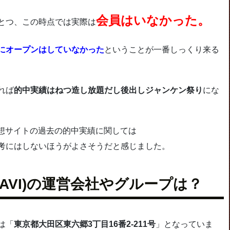
会員はいなかった。
とつ、この時点では実際は
にオープンはしていなかった
ということが一番しっくり来る
れば
的中実績はねつ造し放題だし後出しジャンケン祭り
にな
馬予想サイトの過去の的中実績に関しては
考にはしないほうがよさそうだと感じました。
NAVI)の運営会社やグループは？
は「
東京都大田区東六郷3丁目16番2-211号
」となっていま