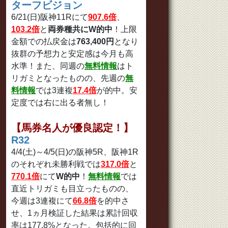
ターフビジョン
6/21(日)阪神11Rにて
907.6倍
、
103.2倍
と
両券種共にW的中
！上限
金額での払戻金は
763,400円
となり
抜群の予想力と安定感は今月も高
水準！また、同週の
無料情報
はト
リガミとなったものの、先週の
無
料情報
では3連複
17.4倍
が的中。安
定度では右に出る者無し！
【馬券名人が優良認定！】
R32
4/4(土)～4/5(日)の阪神5R、阪神1R
のそれぞれ未勝利戦では
317.0倍
と
770.1倍
にて
W的中
！
無料情報
では
直近トリガミも目立ったものの、
今週は3連複にて
66.8倍
を的中さ
せ、1ヵ月検証した結果は累計回収
率は177.8%となった。包括的に回