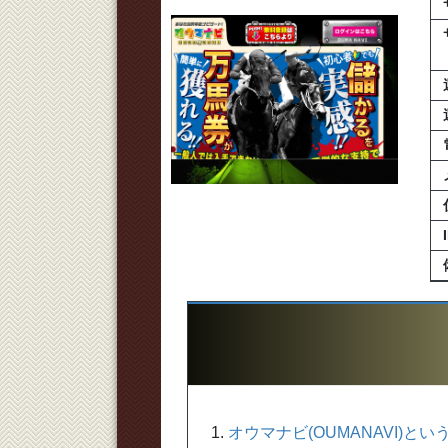
オウマナビ(OUMANAVI)