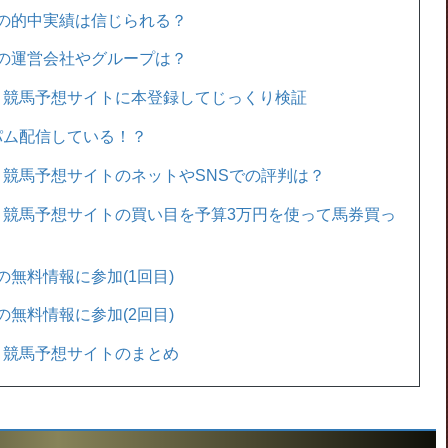
I)の的中実績は信じられる？
I)の運営会社やグループは？
という競馬予想サイトに本登録してじっくり検証
スパム配信している！？
という競馬予想サイトのネットやSNSでの評判は？
という競馬予想サイトの買い目を予算3万円を使って馬券買っ
)の無料情報に参加(1回目)
)の無料情報に参加(2回目)
という競馬予想サイトのまとめ