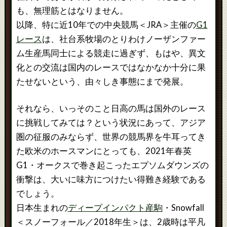
も、無理筋とはなりません。
以降、特に近10年での中央競馬＜JRA＞主催の
G1
レース
は、社台系牧場のとりわけノーザンファー
ム生産馬同士による競走に過ぎず、もはや、異文
化との交流は国内のレースではなかなか十分に果
たせないという、由々しき事態にまで発展。
それなら、いっそのこと日高の馬は国外のレース
に挑戦してみては？という状況にあって、アジア
圏の征服のみならず、世界の競馬界を牛耳ってき
た欧米のホースマンにとっても、2021年春英
G1・オークスで巻き起こったエプソムダウンズの
衝撃は、大いに味方につけたい得難き経験である
でしょう。
日本生まれの
ディープインパクト産駒
・Snowfall
＜スノーフォール／2018年生＞は、2歳時は平凡