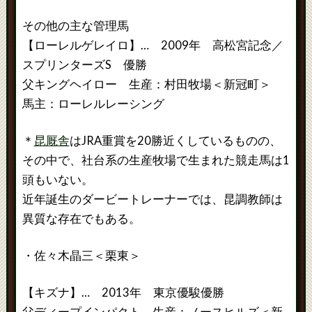
その他の主な管理馬
【ローレルゲレイロ】… 2009年 高松宮記念／
スプリンターズS 優勝
父キングヘイロー 生産：村田牧場＜新冠町＞
馬主：ローレルレーシング
＊
昆厩舎
はJRA重賞を20勝近くしているものの、
その中で、社台系の生産牧場で生まれた競走馬は1
頭もいない。
近年誕生のダービートレーナーでは、昆調教師は
異質な存在でもある。
・佐々木晶三＜栗東＞
【キズナ】… 2013年 東京優駿優勝
父ディープインパクト 生産：ノースヒルズ＜新