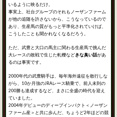
いるように映るだけ。
事実上、社台グループのそれもノーザンファーム
が他の追随を許さないから、こうなっているので
あり、生産馬の質がもっと平準化されていけば、
こうしたことも聞かれなくなるだろう。
ただ、武豊と大口の馬主に関わる生産馬で挑んだ
大レースの敗戦で生じた軋轢など
きな臭い話
があ
るのは事実です。
2000年代の武豊騎手は、毎年海外遠征を敢行しな
がら、10か月強のJRAレース騎乗で、前人未到の
200勝も達成するなど、まさに全盛の時代を迎え
ていました。
2004年デビューのディープインパクト＜ノーザン
ファーム産＞と共に歩んだ、ちょうど2年ほどの競