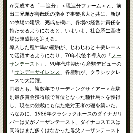
が完成する「― 追分」＜現追分ファーム＞と、前
出三兄弟が善哉氏の指令で事業拡大と共に、新規
の牧場の建設、完成を機に、各場の経営に責任を
持たせるようになると、いよいよ、社台系生産牧
場は隆盛期を迎える。
導入した種牡馬の産駒が、じわじわと主要レース
で活躍するようになり、70年代後半導入の「
ノー
ザンテースト
」、90年代中期から産駒デビューの
「
サンデーサイレンス
」各産駒が、クラシックレ
ースで大活躍。
両者とも、複数年でリーディングサイアー＜産駒
別最多賞金獲得順で首位となった種牡馬＞を獲得
し、現在の独裁にも似た絶対王者の礎を築いた。
ちなみに、1986年クラシックホースのダイナガリ
バーは父がノーザンテースト、ダイナコスモスは
同時はまだ多くはなかった母父ノーザンテースト