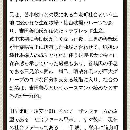
元は、苫小牧市との境にある白老町社台という土
地に築かれた生産牧場・社台牧場がルーツであ
り、吉田善助氏が始めたサラブレッド生産。
戦中末期に善助氏が亡くなった後、三男の善哉氏
が千葉県富里に所有した牧場と合わせて、戦後の
種牡馬導入の成功とそれに伴う規模拡大で徐々に
存在感を示していった過程もあり、善哉氏の子息
である三兄弟＜照哉、勝己、晴哉各氏＞が巨大グ
ループのコアな部分を支える段階に入り、社台の
創業は、吉田善哉というホースマンが始めたとす
るのが一般的。
旧早来町・現安平町に今のノーザンファームの原
型である「社台ファーム早来」、すぐ後に、現在
の社台ファームである「― 千歳」、後年に追分町