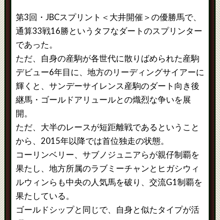
第3回・JBCスプリント＜大井開催＞の優勝馬で、
通算33戦16勝というタフなダートのスプリンター
であった。
ただ、自身の産駒が各世代に散りばめられた産駒
デビュー6年目に、地方のリーディングサイアーに
輝くと、サンデーサイレンス産駒のダート向き後
継馬・ゴールドアリュールとの熾烈な争いを展
開。
ただ、大半のレースが短距離戦であるということ
から、2015年以降では首位独走の状態。
コーリンベリー、サブノジュニアらが親仔制覇を
果たし、地方所属のラブミーチャンとヒガシウィ
ルウィンらも中央の人気馬を破り、交流G1制覇を
果たしている。
ゴールドシップと同じで、自身と似たタイプが活