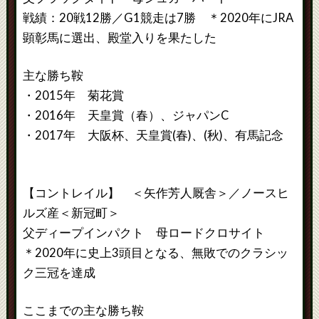
戦績：20戦12勝／G1競走は7勝 ＊2020年にJRA
顕彰馬に選出、殿堂入りを果たした
主な勝ち鞍
・2015年 菊花賞
・2016年 天皇賞（春）、ジャパンC
・2017年 大阪杯、天皇賞(春)、(秋)、有馬記念
【コントレイル】 ＜矢作芳人厩舎＞／ノースヒ
ルズ産＜新冠町＞
父ディープインパクト 母ロードクロサイト
＊2020年に史上3頭目となる、無敗でのクラシッ
ク三冠を達成
ここまでの主な勝ち鞍