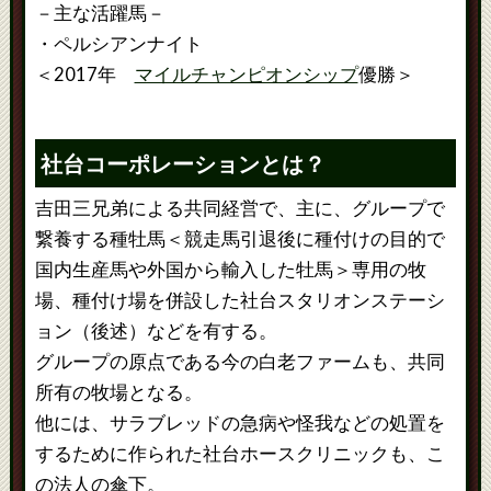
－主な活躍馬－
・ペルシアンナイト
＜2017年
マイルチャンピオンシップ
優勝＞
社台コーポレーションとは？
吉田三兄弟による共同経営で、主に、グループで
繋養する種牡馬＜競走馬引退後に種付けの目的で
国内生産馬や外国から輸入した牡馬＞専用の牧
場、種付け場を併設した社台スタリオンステーシ
ョン（後述）などを有する。
グループの原点である今の白老ファームも、共同
所有の牧場となる。
他には、サラブレッドの急病や怪我などの処置を
するために作られた社台ホースクリニックも、こ
の法人の傘下。