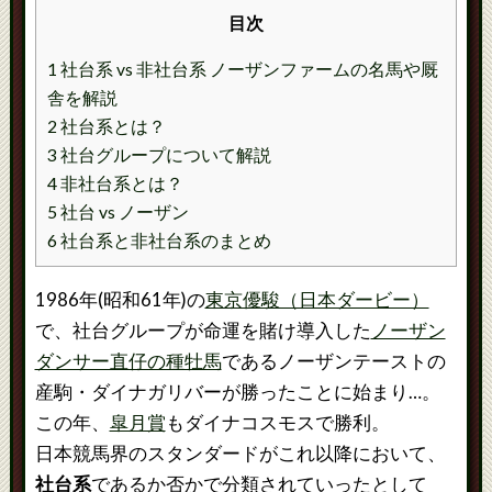
目次
1 社台系 vs 非社台系 ノーザンファームの名馬や厩
舎を解説
2 社台系とは？
3 社台グループについて解説
4 非社台系とは？
5 社台 vs ノーザン
6 社台系と非社台系のまとめ
1986年(昭和61年)の
東京優駿（日本ダービー）
で、社台グループが命運を賭け導入した
ノーザン
ダンサー直仔の種牡馬
であるノーザンテーストの
産駒・ダイナガリバーが勝ったことに始まり…。
この年、
皐月賞
もダイナコスモスで勝利。
日本競馬界のスタンダードがこれ以降において、
社台系
であるか否かで分類されていったとして