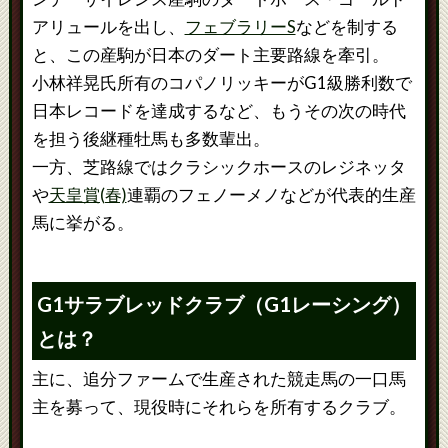
アリュールを出し、
フェブラリーS
などを制する
と、この産駒が日本のダート主要路線を牽引。
小林祥晃氏所有のコパノリッキーがG1級勝利数で
日本レコードを達成するなど、もうその次の時代
を担う後継種牡馬も多数輩出。
一方、芝路線ではクラシックホースのレジネッタ
や
天皇賞(春)
連覇のフェノーメノなどが代表的生産
馬に挙がる。
G1サラブレッドクラブ（G1レーシング）
とは？
主に、追分ファームで生産された競走馬の一口馬
主を募って、現役時にそれらを所有するクラブ。