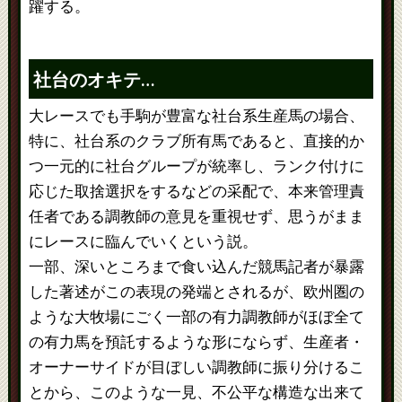
躍する。
社台のオキテ…
大レースでも手駒が豊富な社台系生産馬の場合、
特に、社台系のクラブ所有馬であると、直接的か
つ一元的に社台グループが統率し、ランク付けに
応じた取捨選択をするなどの采配で、本来管理責
任者である調教師の意見を重視せず、思うがまま
にレースに臨んでいくという説。
一部、深いところまで食い込んだ競馬記者が暴露
した著述がこの表現の発端とされるが、欧州圏の
ような大牧場にごく一部の有力調教師がほぼ全て
の有力馬を預託するような形にならず、生産者・
オーナーサイドが目ぼしい調教師に振り分けるこ
とから、このような一見、不公平な構造な出来て