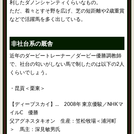
利したダノンシャンティくらいなもの。
ただ、着々とすそ野を広げ、芝の短距離や2歳重賞
などで活躍馬を多く出している。
非社台系の厩舎
近年のダービートレーナー／ダービー優勝調教師
で、社台の匂いがしない馬で制したのは以下の2人
くらいでしょう。
・昆貢＜栗東＞
【ディープスカイ】… 2008年 東京優駿／NHKマ
イルC 優勝
父アグネスタキオン 生産：笠松牧場＜浦河町
＞ 馬主：深見敏男氏