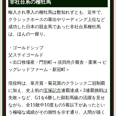
非社台系の種牡馬
輸入され導入の種牡馬は数知れずとも、近年で、
クラシックホースの輩出やリーディング上位など
成功した日本の競走馬であった非社台系種牡馬
は、ほんの一握り。
・ゴールドシップ
父ステイゴールド
＜出口牧場産・門別町→ 須貝尚介厩舎・栗東→ ビ
ッグレッドファーム・新冠町＞
現役時は、皐月賞・菊花賞のクラシック二冠制覇
に加え、史上初の
宝塚記念
連覇達成＜3連覇挑戦は
失敗＞など、G1を6勝した顕彰馬級の活躍を見せ
ながら、全15敗中10度もの5着以下があったとい
う極端な成績がその個性を示す通り、人間が描く