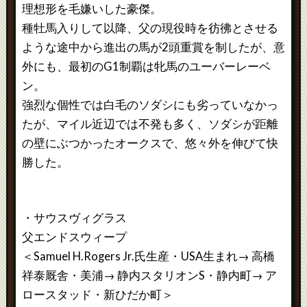
理想形を毛嫌いした豪傑。
種牡馬入りして以降、父の現役時を彷彿とさせる
ような途中から進出の馬が2頭重賞を制したが、意
外にも、最初のG1制覇は牝馬のユーバーレーベ
ン。
強烈な個性では白毛のソダシにも劣っていなかっ
たが、マイル近辺では不発も多く、ソダシが距離
の壁にぶつかったオークスで、悠々外を伸びて快
勝した。
・サウスヴィグラス
父エンドスウィープ
＜Samuel H.Rogers Jr.氏生産・USA生まれ→ 高橋
祥泰厩舎・美浦→ 静内スタリオンS・静内町→ ア
ロースタッド・新ひだか町＞