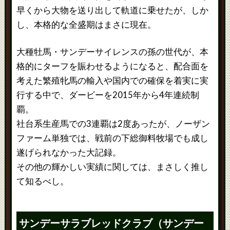
早くから大物を送り出して軌道に乗せたが、しか
し、本格的な全盛期はまさに現在。
大種牡馬・サンデーサイレンスの孫の世代が、本
格的にターフを賑わせるようになると、配合面を
考えた繁殖牝馬の輸入や国内での確保を着実に実
行する中で、ダービーを2015年から4年連続制
覇。
社台系生産馬での3連覇は2度あったが、ノーザン
ファーム単独では、戦前の下総御料牧場でも成し
遂げられなかった大記録。
その他の輝かしい実績に関しては、まさしく推し
て知るべし。
サンデーサラブレッドクラブ（サンデー