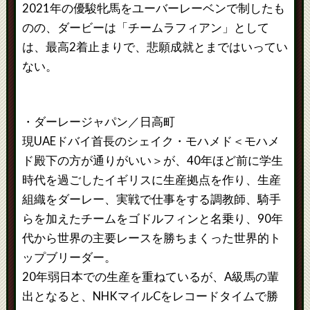
2021年の優駿牝馬をユーバーレーベンで制したも
のの、ダービーは「チームラフィアン」として
は、最高2着止まりで、悲願成就とまではいってい
ない。
・ダーレージャパン／日高町
現UAEドバイ首長のシェイク・モハメド＜モハメ
ド殿下の方が通りがいい＞が、40年ほど前に学生
時代を過ごしたイギリスに生産拠点を作り、生産
組織をダーレー、実戦で仕事をする調教師、騎手
らを加えたチームをゴドルフィンと名乗り、90年
代から世界の主要レースを勝ちまくった世界的ト
ップブリーダー。
20年弱日本での生産を重ねているが、A級馬の輩
出となると、NHKマイルCをレコードタイムで勝