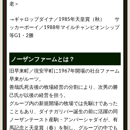
老＞
→ギャロップダイナ／1985年天皇賞（秋） サ
ッカーボーイ／1988年マイルチャンピオンシップ
等G1・2勝
ノーザンファームとは？
旧早来町／現安平町に1967年開場の社台ファーム
早来がルーツ。
善哉氏死去後の牧場経営の分割により、次男の勝
己氏が以後の経営を担う。
グループ内の新規開場の牧場では先駆けであった
こともあり、ダイナガリバー誕生の前に活躍の同
ノーザンテースト産駒・アンバーシャダイが、有
馬記念と天皇賞（春）を制し、グループの中でも