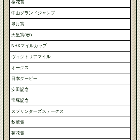
桜花賞
中山グランドジャンプ
皐月賞
天皇賞(春)
NHKマイルカップ
ヴィクトリアマイル
オークス
日本ダービー
安田記念
宝塚記念
スプリンターズステークス
秋華賞
菊花賞