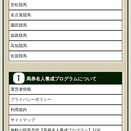
笠松競馬
名古屋競馬
園田競馬
姫路競馬
高知競馬
佐賀競馬
馬券名人養成プログラムについて
運営者情報
プライバシーポリシー
利用規約
サイトマップ
無料の競馬予想【馬券名人養成プログラム】TOP