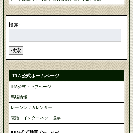
検索:
検索
JRA公式ホームページ
JRA公式トップページ
馬場情報
レーシングカレンダー
電話・インターネット投票
■JRA公式動画（YouTube）