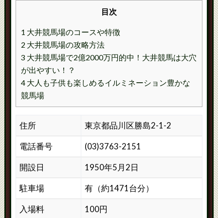
目次
1 大井競馬場のコースや特徴
2 大井競馬場の攻略方法
3 大井競馬場で2億2000万円的中！大井競馬は大穴
が出やすい！？
4 大人も子供も楽しめるイルミネーション豊かな
競馬場
住所
東京都品川区勝島2-1-2
電話番号
(03)3763-2151
開設日
1950年5月2日
駐車場
有（約1471台分）
入場料
100円