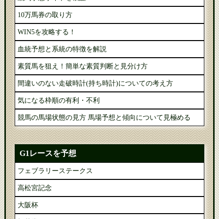
10万馬券の取り方
WIN5を攻略する！
血統予想と系統の特徴を解説
素質馬を狙え！簡単な素質判断と見分け方
間違いのない走破時計(持ち時計)についての考え方
気になる枠順の有利・不利
競馬の馬場状態の見方 馬場予想と傾向について見極める
G1レースを予想
フェブラリーステークス
高松宮記念
大阪杯