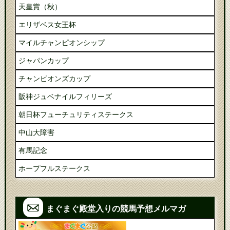
天皇賞（秋）
エリザベス女王杯
マイルチャンピオンシップ
ジャパンカップ
チャンピオンズカップ
阪神ジュベナイルフィリーズ
朝日杯フューチュリティステークス
中山大障害
有馬記念
ホープフルステークス
まぐまぐ殿堂入りの競馬予想メルマガ