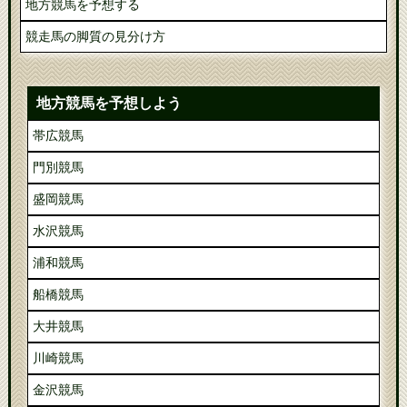
地方競馬を予想する
競走馬の脚質の見分け方
地方競馬を予想しよう
帯広競馬
門別競馬
盛岡競馬
水沢競馬
浦和競馬
船橋競馬
大井競馬
川崎競馬
金沢競馬