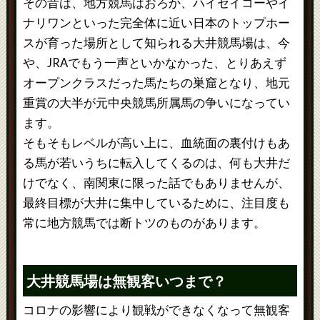
その昔は、地方競馬はおろか、ハイセイコーやイ
ナリワンといった完全体に近い日本のトップホー
スが育った場所として知られる大井競馬場は、今
や、JRAでもう一声といかなかった、とりあえず
オープンクラスだった馬たちの巣窟となり、地元
重賞の大半が元中央競馬所属馬の争いになってい
ます。
そもそもレベルが高い上に、血統面の裏付けもあ
る馬が若いうちに転入してくるのは、何も大井だ
けでなく、南関東に限った話でもありませんが、
最終目標が大井に集中しているために、注目度も
常に地方競馬では断トツのものがあります。
大井競馬場は無観客いつまで？
コロナの影響により観戦ができなくなって無観客