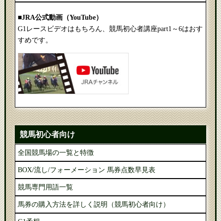
■JRA公式動画（YouTube）
G1レースビデオはもちろん、競馬初心者講座part1～6はおす
すめです。
競馬初心者向け
全国競馬場の一覧と特徴
BOX/流し/フォーメーション 馬券点数早見表
競馬専門用語一覧
馬券の購入方法を詳しく説明（競馬初心者向け）