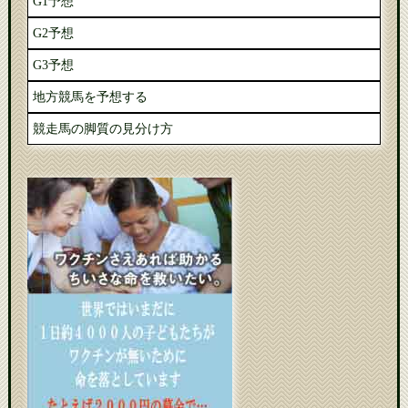
G1予想
G2予想
G3予想
地方競馬を予想する
競走馬の脚質の見分け方