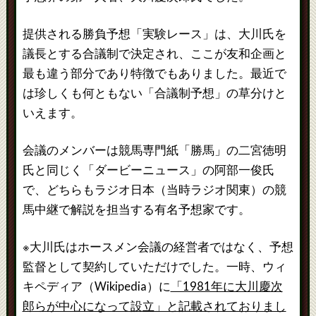
提供される勝負予想「実験レース」は、大川氏を
議長とする合議制で決定され、ここが友和企画と
最も違う部分であり特徴でもありました。最近で
は珍しくも何ともない「合議制予想」の草分けと
いえます。
会議のメンバーは競馬専門紙「勝馬」の二宮徳明
氏と同じく「ダービーニュース」の阿部一俊氏
で、どちらもラジオ日本（当時ラジオ関東）の競
馬中継で解説を担当する有名予想家です。
※大川氏はホースメン会議の経営者ではなく、予想
監督として契約していただけでした。一時、ウィ
キペディア（Wikipedia）に
「1981年に大川慶次
郎らが中心になって設立」と記載されておりまし