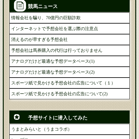
競馬ニュース
情報会社を騙り、70億円の巨額詐欺
インターネットで予想会社を選ぶ際の注意点
消えるのが早すぎる予想会社
予想会社は馬券購入の代行は行っておりません
アナログだけど最適な予想データベース(1)
アナログだけど最適な予想データベース(2)
スポーツ紙で見かける予想会社の広告について（１）
スポーツ紙で見かける予想会社の広告について(2)
予想サイトに潜入してみた
うまとみらいと（うまコラボ）