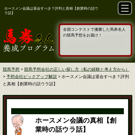
ホースメン会議は退会すべき？評判と真相【創業時の話ウ
ラ話】
全国コンテストで優勝した馬券名人
の競馬予想をお届け！
競馬予想
>
競馬予想会社の正しい探し方（私の経験と考え方から）
>
予想会社ピックアップ解説
>
ホースメン会議は退会すべき？評判
と真相【創業時の話ウラ話】
ホースメン会議の真相【創
業時の話ウラ話】