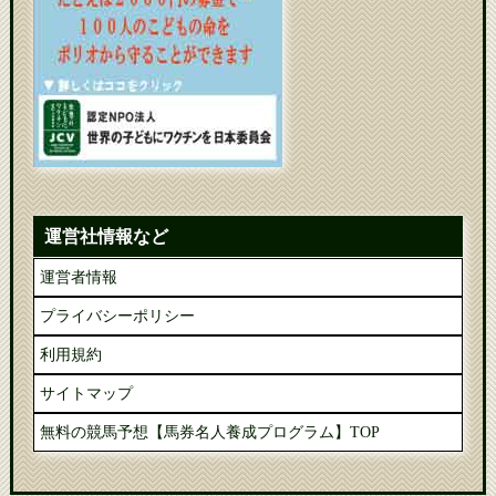
運営社情報など
運営者情報
プライバシーポリシー
利用規約
サイトマップ
無料の競馬予想【馬券名人養成プログラム】TOP